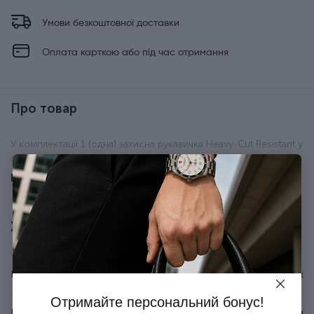
Умови безкоштовної доставки
Оплата карткою або під час отримання
Про товар
У комплектації 1 (одна) захисна рукавичка Heavy-Cut Resistant у
розмірі M
Показати всі
Характеристики
Бренд
Victorinox
Отримайте персональний бонус!
Країна походження
Швейцарія