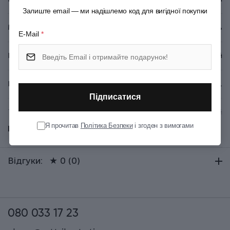
Залиште email — ми надішлемо код для вигідної покупки
Матеріал
Армований текстиль
E-Mail
*
Колір
Білий
Вага (кг)
0.061
Підписатися
Тип випуску товару
Серійний
Я прочитав
Політика Безпеки
і згоден з вимогами
Показати всі
Країна збірки
Чехія
Відгуки:
★ 0 (0)
080 033 17 23