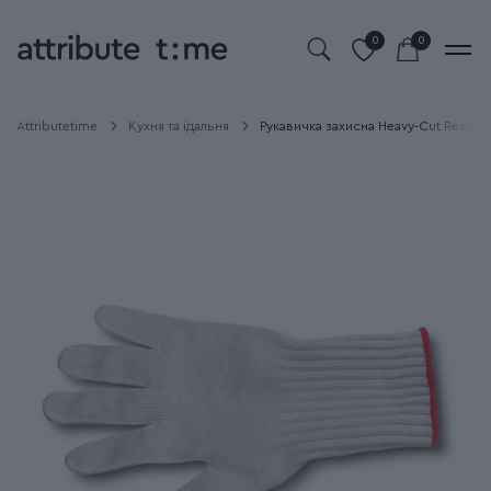
0
0
Attributetime
Кухня та їдальня
Рукавичка захисна Heavy-Cut Resistan