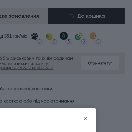
ке замовлення
До кошика
ід 361 грн/міс
5
5
5
5
5
 5% військовим та їхнім родинам
Отримати тут
римання знижки
натисни тут
ї акції з 01.01.2026 по 31.12.2026
 безкоштовної доставки
а карткою або під час отримання