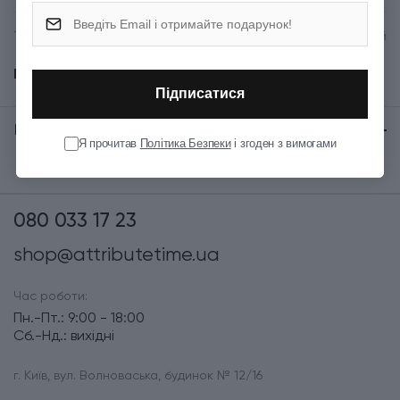
Тип випуску товару
Серійний
Показати всі
Підписатися
Відгуки:
★ 0 (0)
Я прочитав
Політика Безпеки
і згоден з вимогами
080 033 17 23
shop@attributetime.ua
Час роботи:
Пн.-Пт.: 9:00 - 18:00
Сб.-Нд.: вихідні
г. Київ, вул. Волноваська, будинок № 12/16