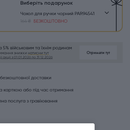
Виберіть подарунок
Чохол для ручки чорний PAR94541
164 ₴
БЕЗКОШТОВНО
 5% військовим та їхнім родинам
Отримати тут
римання знижки
натисни тут
ї акції з 01.01.2026 по 31.12.2026
 безкоштовної доставки
а карткою або під час отримання
на послуга з гравіювання