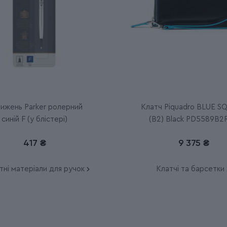
ижень Parker ролерний
Клатч Piquadro BLUE S
синій F (у блістері)
(B2) Black PD5589B2
417 ₴
9 375 ₴
тні матеріали для ручок
Клатчі та барсетки