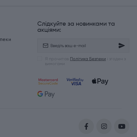
Слідкуйте за новинками та
и
акціями:
зпеки
Я прочитав
Політика Безпеки
і згоден з
вимогами