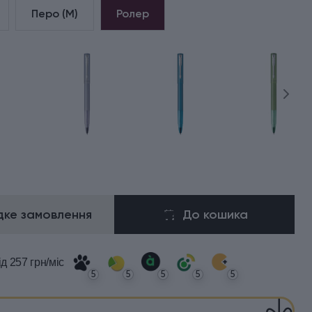
Перо (М)
Ролер
ке замовлення
До кошика
ід 257 грн/міс
5
5
5
5
5