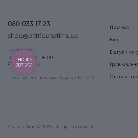
080 033 17 23
Про нас
shop@attributetime.ua
Блог
Час роботи:
Відгуки пок
Пн.-Пт.: 9:00 - 18:00
КНОПКА
Сб.-Нд.: вихідні
ЗВ'ЯЗКУ
Гравіюванн
Оптова торг
г. Київ, вул. Волноваська, будинок № 12/16
Attribute Time © 2026 | Всі права захищені