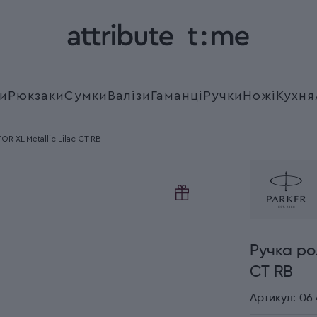
и
Рюкзаки
Сумки
Валізи
Гаманці
Ручки
Ножі
Кухня
R XL Metallic Lilac CT RB
Ручка ро
CT RB
Артикул:
06 