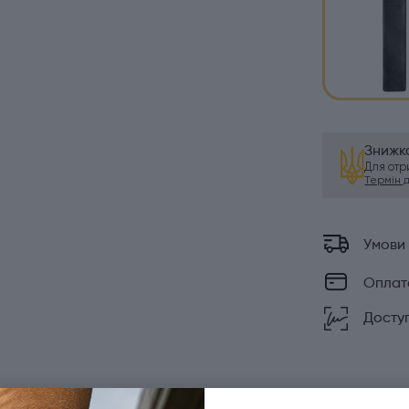
Знижка
Для от
Термін ді
Умови
Оплат
Доступ