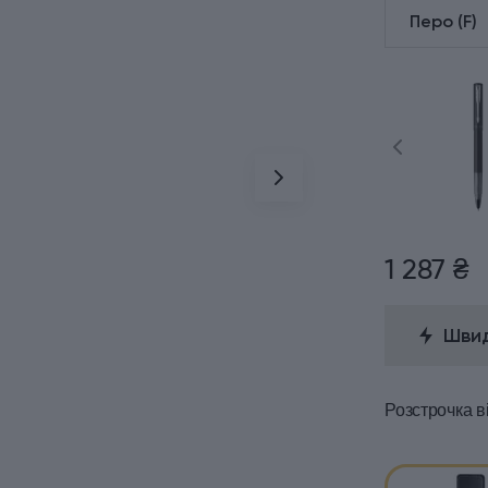
Перо (F)
1 287 ₴
Швид
Розстрочка
в