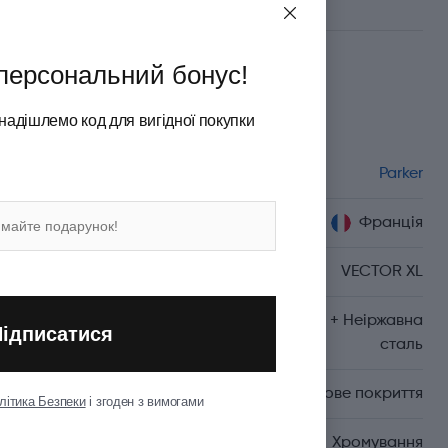
персональний бонус!
Характеристики
надішлемо код для вигідної покупки
Бренд
Parker
Країна походження
Франція
Серія
VECTOR XL
Матеріал корпуса
Латунь + Неіржавна
Підписатися
сталь
Матеріал покриття
Матове покриття
літика Безпеки
і згоден з вимогами
Матеріал оздоблення
Хромування