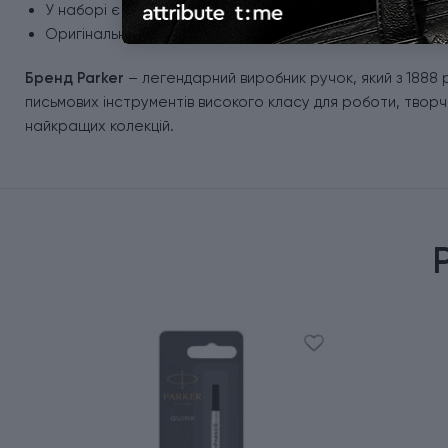
У наборі є стартовий стрижень для ролерної ручки (за
Оригінальна подарункова коробка Parker.
Бренд Parker
– легендарний виробник ручок, який з 1888 
письмових інструментів високого класу для роботи, творчих
найкращих колекцій.