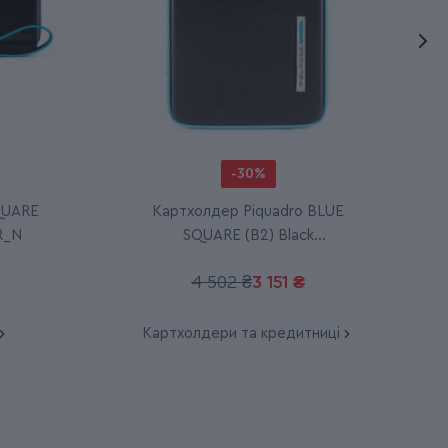
-30%
QUARE
Картхолдер Piquadro BLUE
R_N
SQUARE (B2) Black
PP4835B2R_N
4 502 ₴
3 151 ₴
Картхолдери та кредитниці