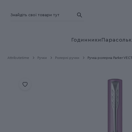
Годинники
Парасольк
Attributetime
Ручки
Ролерні ручки
Ручка ролерна Parker VECTO