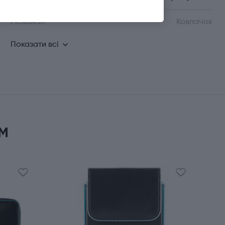
Механізм
Ковпачок
Показати всі
м