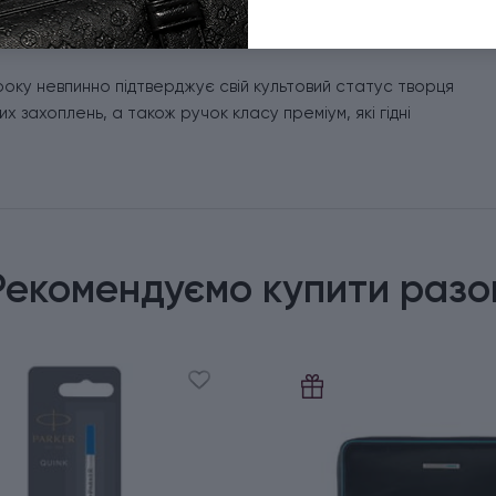
пас чорнила на лінію приблизно 800 м).
року невпинно підтверджує свій культовий статус творця
 захоплень, а також ручок класу преміум, які гідні
Рекомендуємо купити разо