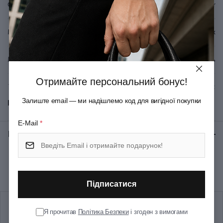
Серія
Вироблено у Швейцарії.
Rambler
Матеріал руків'я/накладок
Целідор/ABS-пластик
Матеріал леза
Неіржавна сталь
Отримайте персональний бонус!
Тип ножового замка
Slip-joint
Залиште email — ми надішлемо код для вигідної покупки
Показати всі
Колір
Червоний
E-Mail
*
Відгуки:
★ 0 (0)
Розмір
Маленький
Рекомендуємо купити разом
Довжина складаного ножа
58
(мм)
Підписатися
Кількість шарів
2
Я прочитав
Політика Безпеки
і згоден з вимогами