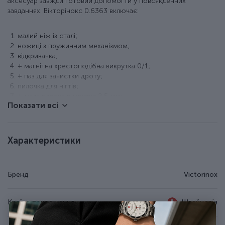
аксесуар завжди готовий допомогти у повсякденних
завданнях. Вікторінокс 0.6363 включає:
малий ніж із сталі;
ножиці з пружинним механізмом;
відкривачка;
+ магнітна хрестоподібна викрутка 0/1;
+ паз для зачистки дроту;
пилочка для нігтів;
+ мала плоска викрутка 2,5 мм;
Показати всі
пінцет у передній накладці;
пластикова зубочистка;
кільце для кріплення.
Характеристики
Особливості ножа Victorinox
Вага — 30 г.
Бренд
Victorinox
Компактний розмір — 58 x 20 x 10 мм.
10 функцій.
Інструменти виготовлені з неіржавної сталі.
Країна походження
Швейцарія
Червоні накладки із ударостійкого пластику з логотипом
бренду.