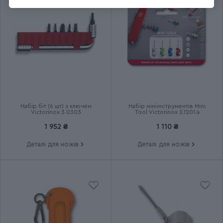
Група
RAMBLER
Тип випуску товару
Серійний
Країна збірки
Швейцарія
Термін гарантії
Довічна
Набір біт (6 шт) з ключем
Набір мініінструментів Mini
Victorinox 3.0303
Tool Victorinox 2.1201.4
1 952 ₴
1 110 ₴
Деталі для ножів
Деталі для ножів