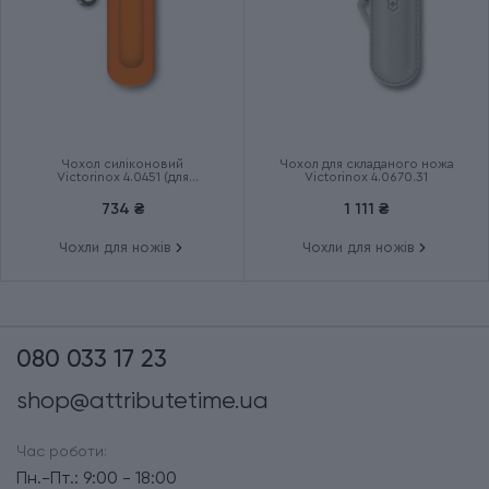
Чохол силіконовий
Чохол для складаного ножа
Victorinox 4.0451 (для
Victorinox 4.0670.31
маленьких ножів Classic 58
мм)
734 ₴
1 111 ₴
Чохли для ножів
Чохли для ножів
080 033 17 23
shop@attributetime.ua
Час роботи:
Пн.-Пт.: 9:00 - 18:00