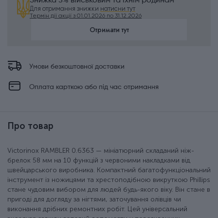
Знижка 5% військовим та їхнім родинам
Для отримання знижки
натисни тут
Термін дії акції з 01.01.2026 по 31.12.2026
Отримати тут
Умови безкоштовної доставки
Оплата карткою або під час отримання
Про товар
Victorinox RAMBLER 0.6363 — мініатюрний складаний ніж-
брелок 58 мм на 10 функцій з червоними накладками від
швейцарського виробника. Компактний багатофункціональний
інструмент із ножицями та хрестоподібною викруткою Phillips
стане чудовим вибором для людей будь-якого віку. Він стане в
пригоді для догляду за нігтями, заточування олівців чи
виконання дрібних ремонтних робіт. Цей універсальний