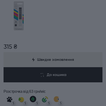
315 ₴
Швидке замовлення
До кошика
Розстрочка
від 63 грн/міс
5
5
5
5
5