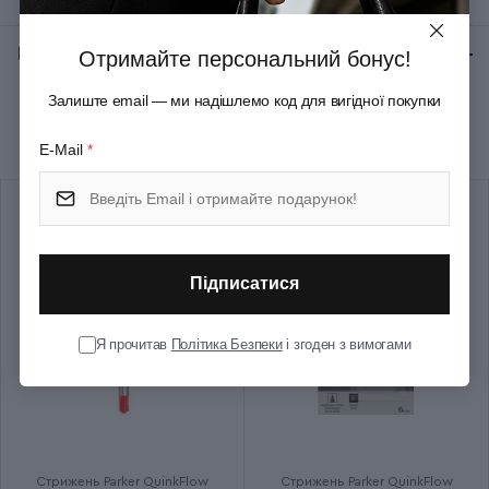
Тип випуску товару
Серійний
Відгуки:
★ 0 (0)
Отримайте персональний бонус!
Залиште email — ми надішлемо код для вигідної покупки
Рекомендуємо купити разом
E-Mail
*
Підписатися
Я прочитав
Політика Безпеки
і згоден з вимогами
Стрижень Parker QuinkFlow
Стрижень Parker QuinkFlow