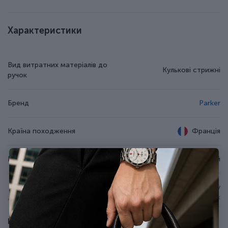
Характеристики
Вид витратних матеріалів до
Кулькові стрижні
ручок
Бренд
Parker
Країна походження
Франція
Колір чорнила
Синій
Для використання у
Додаткові характеристики
кулькових та гелевих ручках
Parker
Показати всі