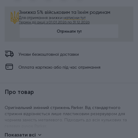
Знижка 5% військовим та їхнім родинам
Для отримання знижки
натисни тут
Термін дії акції з 01.01.2026 по 31.12.2026
Отримати тут
Умови безкоштовної доставки
Оплата карткою або під час отримання
Про товар
Оригінальний змінний стрижень Parker. Від стандартного
стрижня відрізняється лише пластиковим резервуаром для
чорнила замість металевого. Підходить до всіх кулькових та
гелевих ручок Parker.
Показати всі