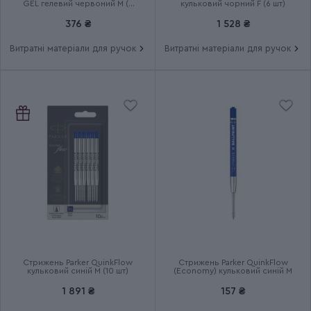
GEL гелевий червоний М (у
кульковий чорний F (6 шт)
блістері)
376 ₴
1 528 ₴
Витратні матеріали для ручок
Витратні матеріали для ручок
Стрижень Parker QuinkFlow
Стрижень Parker QuinkFlow
кульковий синій M (10 шт)
(Economy) кульковий синій M
1 891 ₴
157 ₴