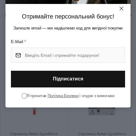
Тип випуску товару
Серійний
Відгуки:
★ 0 (0)
Отримайте персональний бонус!
Залиште email — ми надішлемо код для вигідної покупки
Рекомендуємо купити разом
E-Mail
*
Підписатися
Я прочитав
Політика Безпеки
і згоден з вимогами
Стрижень Parker QuinkFlow
Стрижень Parker QuinkFlow