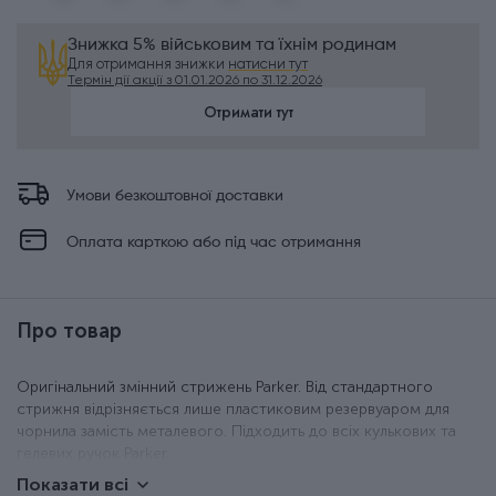
Знижка 5% військовим та їхнім родинам
Для отримання знижки
натисни тут
Термін дії акції з 01.01.2026 по 31.12.2026
Отримати тут
Умови безкоштовної доставки
Оплата карткою або під час отримання
Про товар
Оригінальний змінний стрижень Parker. Від стандартного
стрижня відрізняється лише пластиковим резервуаром для
чорнила замість металевого. Підходить до всіх кулькових та
гелевих ручок Parker.
Показати всі