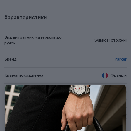
Характеристики
Вид витратних матеріалів до
Кулькові стрижні
ручок
Бренд
Parker
Країна походження
Франція
Колір чорнила
Синій
Для використання у
Додаткові характеристики
кулькових та гелевих ручках
Parker
Показати всі