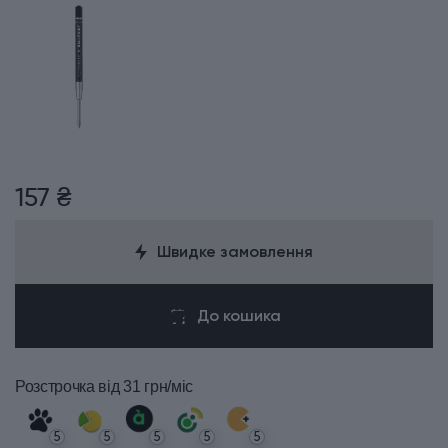
157 ₴
Швидке замовлення
До кошика
Розстрочка
від 31 грн/міс
5
5
5
5
5