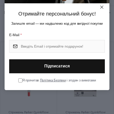
Тип випуску товару
Серійний
Відгуки:
★ 0 (0)
Отримайте персональний бонус!
Залиште email — ми надішлемо код для вигідної покупки
Рекомендуємо купити разом
E-Mail
*
Підписатися
Я прочитав
Політика Безпеки
і згоден з вимогами
Стрижень Parker QuinkFlow
Стрижень Parker QuinkFlow