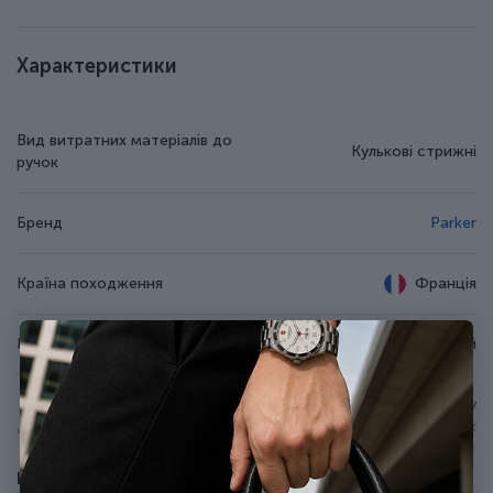
Характеристики
Вид витратних матеріалів до
Кулькові стрижні
ручок
Бренд
Parker
Країна походження
Франція
Колір чорнила
Чорний
Для використання у
Додаткові характеристики
кулькових та гелевих ручках
Parker
Показати всі