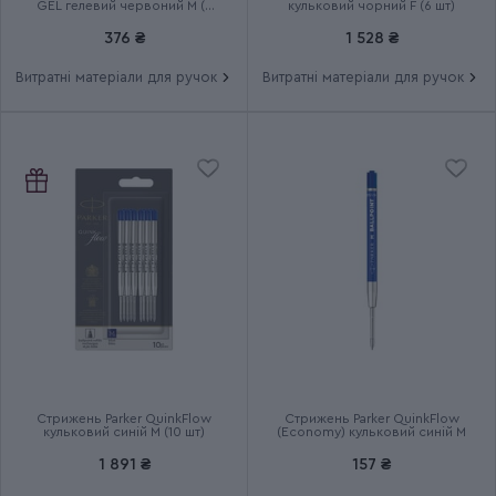
GEL гелевий червоний М (у
кульковий чорний F (6 шт)
блістері)
376 ₴
1 528 ₴
Витратні матеріали для ручок
Витратні матеріали для ручок
Стрижень Parker QuinkFlow
Стрижень Parker QuinkFlow
кульковий синій M (10 шт)
(Economy) кульковий синій M
1 891 ₴
157 ₴