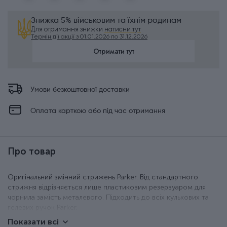
Знижка 5% військовим та їхнім родинам
Для отримання знижки
натисни тут
Термін дії акції з 01.01.2026 по 31.12.2026
Отримати тут
Умови безкоштовної доставки
Оплата карткою або під час отримання
Про товар
Оригінальний змінний стрижень Parker. Від стандартного
стрижня відрізняється лише пластиковим резервуаром для
чорнила замість металевого. Підходить до всіх кулькових та
гелевих ручок Parker.
Показати всі