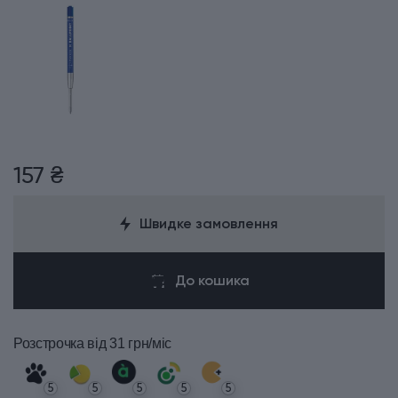
157 ₴
Швидке замовлення
До кошика
Розстрочка
від 31 грн/міс
5
5
5
5
5