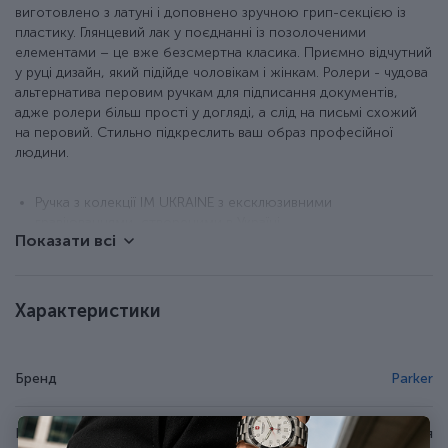
виготовлено з латуні і доповнено зручною грип-секцією із
пластику. Глянцевий лак у поєднанні із позолоченими
елементами – це вже безсмертна класика. Приємно відчутний
у руці дизайн, який підійде чоловікам і жінкам. Ролери - чудова
альтернатива перовим ручкам для підписання документів,
адже ролери більш прості у догляді, а слід на письмі схожий
на перовий. Стильно підкреслить ваш образ професійної
людини.
Ручка з колекції IM UKRAINE з ексклюзивними
гравіюваннями, створеними в Україні.
Показати всі
Латунний корпус і знімний ковпачок з покриттям чорним
глянцевим лаком.
Акуратне лазерне гравіювання (приємно відчувається
тактильно).
Характеристики
Деталізація PVD-позолотою.
У наборі оригінальний ролерний стрижень.
Стрижень у ручці змінний, тому ручкою ви зможете
Бренд
Parker
користуватися багато років.
Оригінальна подарункова коробка із сертифікатом.
Країна походження
Франція