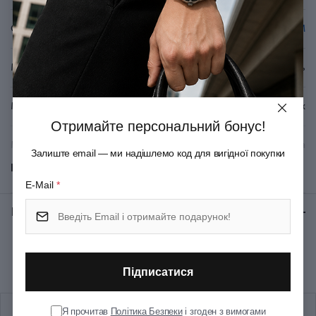
Серія
IM
Матеріал корпуса
Латунь
Матеріал покриття
Глянцевий лак
Отримайте персональний бонус!
Матеріал оздоблення
Позолота
Залиште email — ми надішлемо код для вигідної покупки
Показати всі
Механізм
Ковпачок
E-Mail
*
Відгуки:
★ 0 (0)
Колір корпуса
Чорний
Рекомендуємо купити разом
Колір ковпачка
Чорний
Підписатися
Колір оздоблення
Золотистий
Я прочитав
Політика Безпеки
і згоден з вимогами