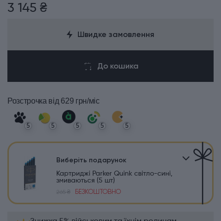
3 145 ₴
Швидке замовлення
До кошика
Розстрочка
від 629 грн/міс
5
5
5
5
5
Виберіть подарунок
Картриджі Parker Quink світло-сині,
змиваються (5 шт)
БЕЗКОШТОВНО
265 ₴