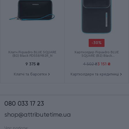
-30%
Клатч Piquadro BLUE SQUARE
Картхолдер Piquadro BLUE
(B2) Black PD5589B2R_N
SQUARE (B2) Black
PP4835B2R_N
9 375 ₴
4 502 ₴
3 151 ₴
Клатчі та барсетки
Картхолдери та кредитниці
080 033 17 23
shop@attributetime.ua
Час роботи: