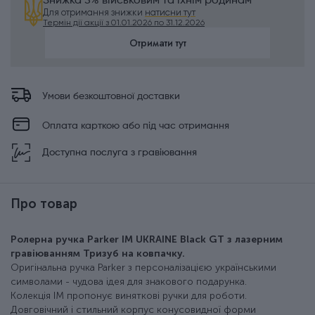
Знижка 5% військовим та їхнім родинам
Для отримання знижки
натисни тут
Термін дії акції з 01.01.2026 по 31.12.2026
Отримати тут
Умови безкоштовної доставки
Оплата карткою або під час отримання
Доступна послуга з гравіювання
Про товар
Ролерна ручка Parker IM UKRAINE Black GT з лазерним
гравіюванням Тризуб на ковпачку.
Оригінальна ручка Parker з персоналізацією українськими
символами - чудова ідея для знакового подарунка.
Колекція IM пропонує виняткові ручки для роботи.
Довговічний і стильний корпус конусовидної форми