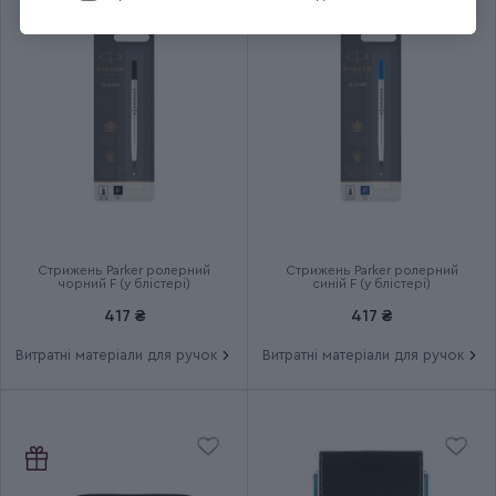
Довжина (см)
13.8
Діаметр (см)
1.3
Колір чорнила
Синій, Чорний
Ручка використовує ролерні
Додаткові характеристики
стрижні
Стрижень Parker ролерний
Стрижень Parker ролерний
чорний F (у блістері)
синій F (у блістері)
Група
PARKER UKRAINE
417 ₴
417 ₴
Витратні матеріали для ручок
Витратні матеріали для ручок
Тип випуску товару
Ексклюзивний
Термін гарантії
2 роки