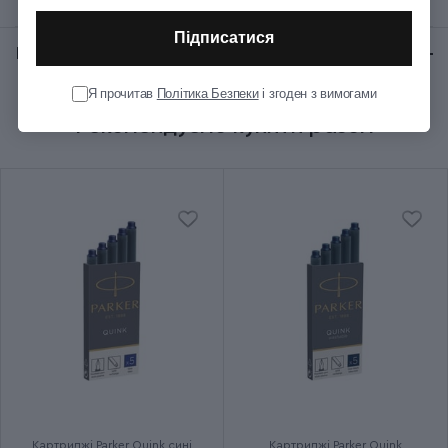
Колір корпуса
Металевий
Підписатися
Відгуки:
★ 0 (0)
Колір оздоблення
Сріблястий
Я прочитав
Політика Безпеки
і згоден з вимогами
Рекомендуємо купити разом
Група
IM Stainless Steel CT
Тип випуску товару
Серійний
Термін гарантії
2 роки
Картриджі Parker Quink сині
Картриджі Parker Quink