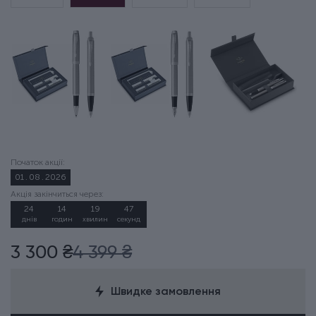
Початок акції:
01
.
08
.
2026
Акція закінчиться через:
24
:
14
:
19
:
46
днів
годин
хвилин
секунд
3 300 ₴
4 399 ₴
Швидке замовлення