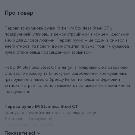
Про товар
Перова та кулькова ручка Parker IM Stainless Steel CT у
подарунковій упаковці з демонстраційним віконцем. Ідеальний
вибір для ділової людини. Перова ручка – це один із символів
елегантності та поваги до мистецтва письма, тоді як кулькова
ручка стане більш повсякденним варіантом.
Набір IM Stainless Steel CT із латуні з полірованою поверхнею
сталевого кольору та блискучим оздобленням хромуванням.
Гравірування з назвою бренду Parker на кільці та фірмовий
затискач-стріла голосно заявляють про шляхетне походження
інструмента.
Перова ручка IM Stainless Steel CT
Корпус та знімний ковпачок із ювелірної латуні.
Деталізація: хромування.
Перо із неіржавної сталі.
Чорна глянцева зона тримання з міцного пластику.
Показати всі