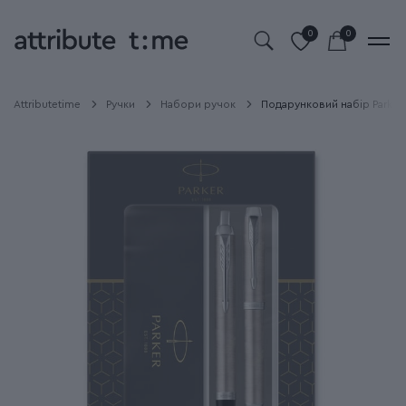
0
0
Attributetime
Ручки
Набори ручок
Подарунковий набір Parker I