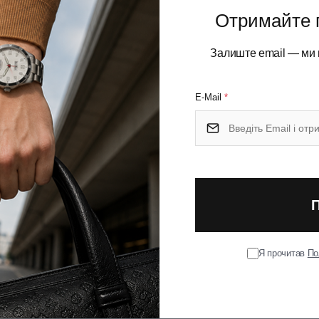
Отримайте 
итим дизайном пера, виконана в сучасному стилі з
Залиште email — ми 
морської хвилі поєднується з полірованим сталевим
ікаєма форма корпусу забезпечує зручне положення в
ть при тривалому використанні. Перо розміру F (Fine)
E-Mail
*
ля підписів, нотаток або ділового листування. Його закрита
чуючи надійність і довговічність. Металеві деталі
ає огранювання, що нагадує дорогоцінний камінь. Модель
тане вишуканим аксесуаром для письма та чудовим вибором
Я прочитав
По