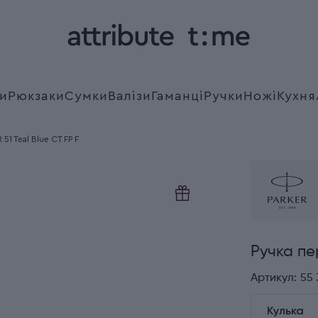
и
Рюкзаки
Сумки
Валізи
Гаманці
Ручки
Ножі
Кухня
51 Teal Blue CT FP F
Ручка пе
Артикул:
55 
Кулька