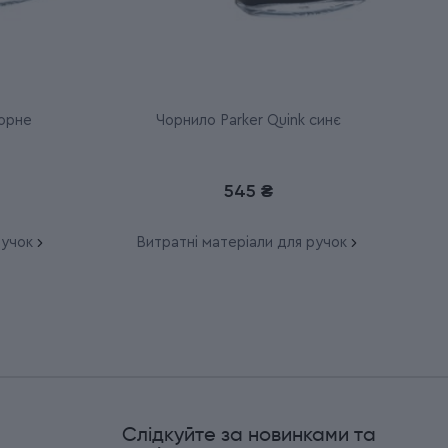
чорне
Чорнило Parker Quink синє
545 ₴
ручок
Витратні матеріали для ручок
Слідкуйте за новинками та
и