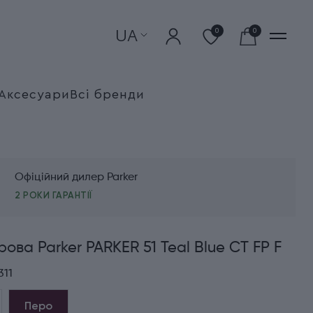
UA
0
0
Аксесуари
Всі бренди
Офіційний дилер Parker
2 РОКИ ГАРАНТІЇ
рова Parker PARKER 51 Teal Blue CT FP F
311
Перо