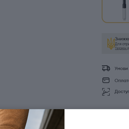
Знижка
Для от
Термін ді
Умови
Оплат
Доступ