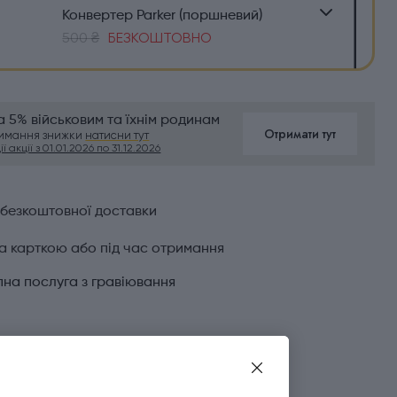
Конвертер Parker (поршневий)
500 ₴
БЕЗКОШТОВНО
 5% військовим та їхнім родинам
Отримати тут
римання знижки
натисни тут
ї акції з 01.01.2026 по 31.12.2026
 безкоштовної доставки
а карткою або під час отримання
на послуга з гравіювання