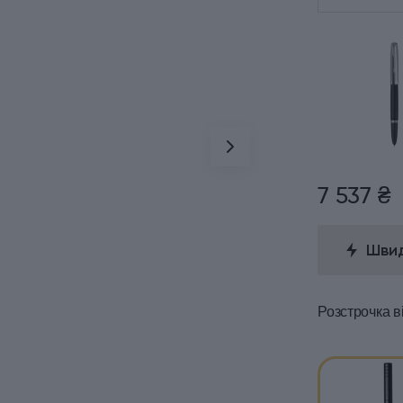
7 537 ₴
Швид
Розстрочка
в