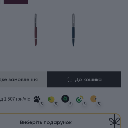
ке замовлення
До кошика
ід 1 507 грн/міс
5
5
5
5
5
Виберіть подарунок