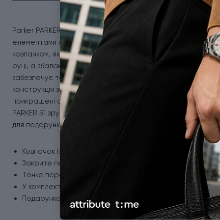
Parker PARKER 51 Teal Blue CT FP F - перова ручка із закр
елементами класики. Корпус із акрилової смоли кольору 
ковпачком, який прикрашений витонченою обробкою. Обт
руці, а збалансована вага робить письмо комфортним наві
забезпечує тонкі та плавні лінії, які ідеально підходять д
конструкція захищає від висихання та пошкоджень, забезпе
прикрашені оздобленням із паладію, а торець ковпачка м
PARKER 51 зручна та універсальна у використанні, яка с
для подарунка.
Ковпачок із фіксацією на різьбу.
Закрите перо з неіржавної сталі.
Тонке перо - розмір F.
У комплект входить чорнильний картридж Parker.
Подарунковий футляр.