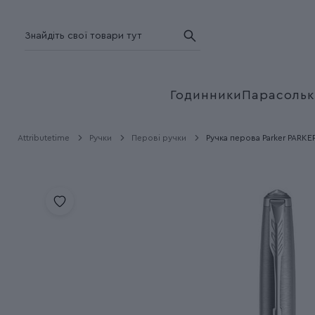
Годинники
Парасольк
Attributetime
Ручки
Перові ручки
Ручка перова Parker PARKER 