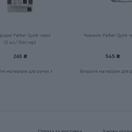
риджі Parker Quink чорні
Чорнило Parker Quink 
(5 шт/ блістер)
265 ₴
545 ₴
тні матеріали для ручок
Витратні матеріали для 
Оплата та доставка
Умови угод