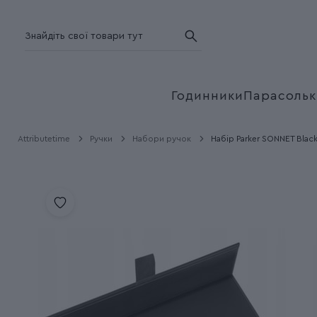
Годинники
Парасольк
Attributetime
Ручки
Набори ручок
Набір Parker SONNET Blac