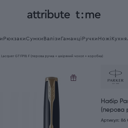
и
Рюкзаки
Сумки
Валізи
Гаманці
Ручки
Ножі
Кухня
k Lacquer GT FP18 F (перова ручка + шкіряний чохол + коробка)
Набір Pa
(перова 
Артикул:
86 