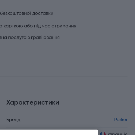
 безкоштовної доставки
а карткою або під час отримання
на послуга з гравіювання
Характеристики
Бренд
Parker
Країна походження
Франція