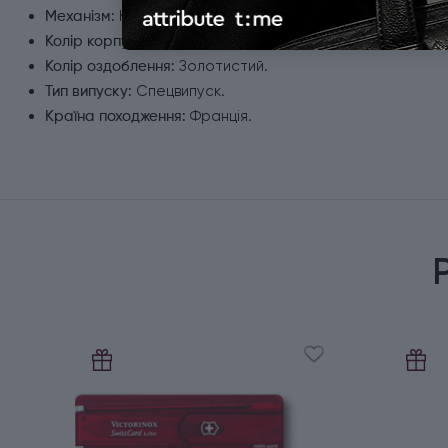
Ковпачок.
Механізм:
Чорний.
Колір корпусу:
Золотистий.
Колір оздоблення:
Спецвипуск.
Тип випуску:
Франція.
Країна походження: