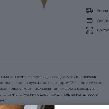
Умови
Оплат
Доступ
льний комплект, створений для поціновувачів класичних
 входить перова ручка з золотим пером 18К, шкіряний чохол
також подарункове паковання темно-сірого кольору з
кт стане статусним подарунком для керівника, ділового
ьма.