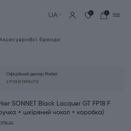
UA
0
0
Аксесуари
Всі бренди
Офіційний дилер Parker
2 РОКИ ГАРАНТІЇ
rker SONNET Black Lacquer GT FP18 F
ручка + шкіряний чохол + коробка)
011b24