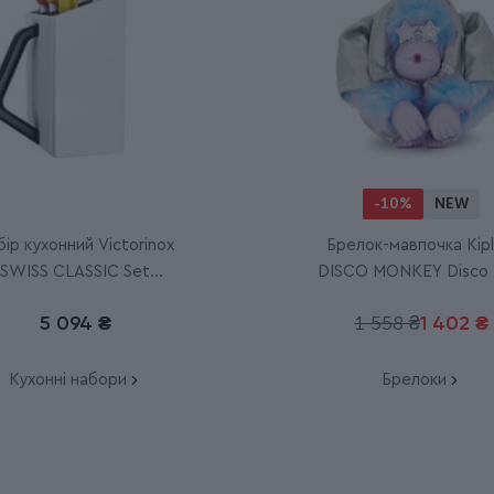
-10%
NEW
ір кухонний Victorinox
Брелок-мавпочка Kipl
SWISS CLASSIC Set
DISCO MONKEY Disco L
6.7127.6L14
(3SE)
5 094 ₴
1 558 ₴
1 402 ₴
Кухонні набори
Брелоки