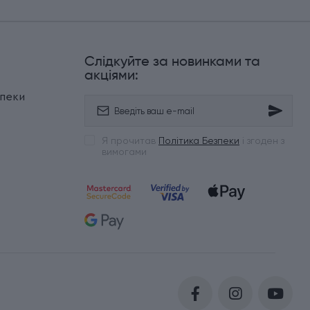
Слідкуйте за новинками та
и
акціями:
зпеки
Я прочитав
Політика Безпеки
і згоден з
вимогами