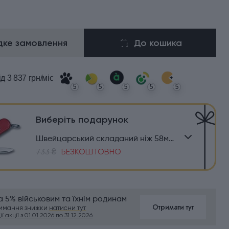
ке замовлення
До кошика
ід 3 837 грн/міс
5
5
5
5
5
Виберіть подарунок
Швейцарський складаний ніж 58мм Victorinox ESCORT 0.6123
733 ₴
БЕЗКОШТОВНО
 5% військовим та їхнім родинам
Отримати тут
римання знижки
натисни тут
ї акції з 01.01.2026 по 31.12.2026