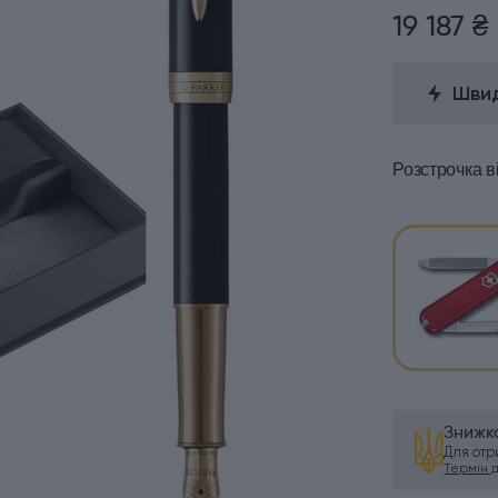
19 187 ₴
Швид
Розстрочка
в
Знижка
Для от
Термін ді