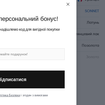
Серія
SONNET
персональний бонус!
Матеріал корпуса
Латунь
надішлемо код для вигідної покупки
Матеріал покриття
Глянцевий лак
Матеріал оздоблення
Позолота
Матеріал пера
Золото
Показати всі
Підписатися
літика Безпеки
і згоден з вимогами