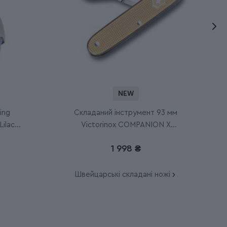
NEW
ing
Складаний інструмент 93 мм
ilac
Victorinox COMPANION X
ALOX 0.8070.28
1 998 ₴
Швейцарські складані ножі