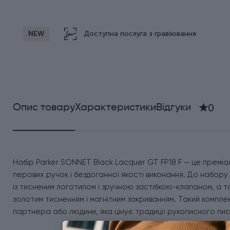
NEW
Доступна послуга з гравіювання
0
Опис товару
Характеристики
Відгуки
Набір Parker SONNET Black Lacquer GT FP18 F — це преміа
перових ручок і бездоганної якості виконання. До набору
із тисненим логотипом і зручною застібкою-клапаном, а 
золотим тисненням і магнітним закриванням. Такий компле
партнера або людини, яка цінує традиції рукописного пис