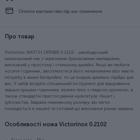
Оплата карткою або під час отримання
Про товар
Victorinox WATCH OPENER 0.2102 - швейцарський
кишеньковий ніж з червоними брендовими накладками,
виконаний у простому і стильному дизайні. Якщо ви любите
носити годинник, захоплюєтеся його механізмами або маєте
потребу в заміні батарейки, то ця модель ідеально підійде для
вас. У набір входять спеціальний інструмент для відкривання
задньої кришки годинника, велике лезо з гладкою кромкою, а
також стандартні пристосування мультитула: пінцет і
зубочистка. Завдяки невеликому розміру, він легко
поміщається в кишені та готовий до виконання різних завдань.
Особливості ножа Victorinox 0.2102