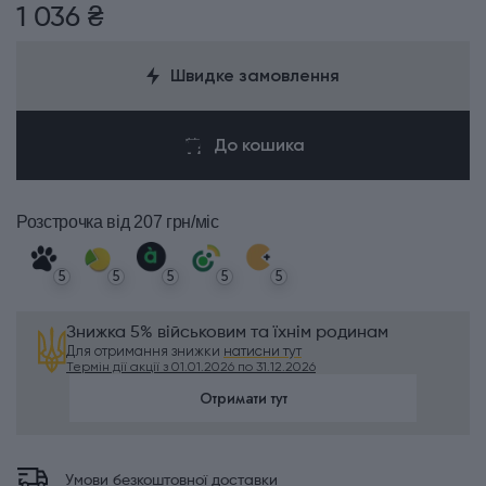
1 036 ₴
Швидке замовлення
До кошика
Розстрочка
від 207 грн/міс
5
5
5
5
5
Знижка 5% військовим та їхнім родинам
Для отримання знижки
натисни тут
Термін дії акції з 01.01.2026 по 31.12.2026
Отримати тут
Умови безкоштовної доставки