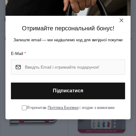
Тип ножового замка
Slip-joint
Показати всі
Колір
Червоний
Отримайте персональний бонус!
Відгуки:
★ 0 (0)
Залиште email — ми надішлемо код для вигідної покупки
Розмір
Середній
E-Mail
*
Рекомендуємо купити разом
Довжина складаного ножа
84
(мм)
Кількість шарів
1
Підписатися
Група
WATCH OPENER
Я прочитав
Політика Безпеки
і згоден з вимогами
Тип випуску товару
Серійний
Країна збірки
Швейцарія