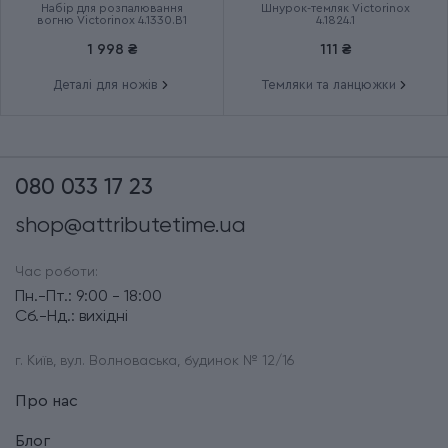
Набір для розпалювання
Шнурок-темляк Victorinox
вогню Victorinox 4.1330.B1
4.1824.1
1 998 ₴
111 ₴
Деталі для ножів
Темляки та ланцюжки
080 033 17 23
shop@attributetime.ua
Час роботи:
Пн.-Пт.: 9:00 - 18:00
Сб.-Нд.: вихідні
г. Київ, вул. Волноваська, будинок № 12/16
Про нас
Блог