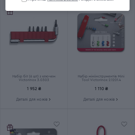
Довжина складаного ножа
84
(мм)
Кількість шарів
1
Група
ALOX BANTAM
Тип випуску товару
Серійний
Набір біт (6 шт) з ключем
Набір мініінструментів Mini
Країна збірки
Швейцарія
Victorinox 3.0303
Tool Victorinox 2.1201.4
1 952 ₴
1 110 ₴
Термін гарантії
Довічна
Деталі для ножів
Деталі для ножів