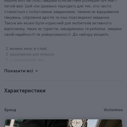
кишені або на поясі завдяки компактним розмірам (84 мм) і
легкій вазі. Цей ніж ідеально підходить для тих, хто часто
стикається з побутовими завданнями, такими як відкривання
пакувань, обрізання дротів та інші повсякденні завдання.
Також він може бути корисний для любителів активного
відпочинку, таких як туристи, мандрівники та рибалки, завдяки
своїй надійності та універсальності. До набору входять:
велике лезо зі сталі;
відкривачка для пляшок;
+ консервний ніж;
+ паз для зачищення дротів;
Показати всі
+ велика плоска викрутка.
Особливості ножа Victorinox 0.2300.26
Характеристики
Легка вага - 29 г.
Розмір - 84 x 23 x 6 мм.
Накладки із ударостійкого пластику з логотипом бренду.
Бренд
Victorinox
Інструменти виготовлені з неіржавної сталі.
Довічна гарантія.
Зроблено у Швейцарії.
Країна походження
Швейцарія