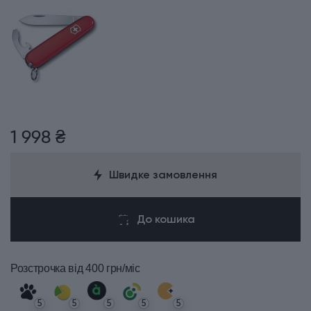
1 998 ₴
Швидке замовлення
До кошика
Розстрочка
від 400 грн/міс
5
5
5
5
5