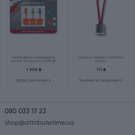
Набір для розпалювання
Шнурок-темляк Victorinox
вогню Victorinox 4.1330.B1
4.1824.1
1 998 ₴
111 ₴
Деталі для ножів
Темляки та ланцюжки
080 033 17 23
shop@attributetime.ua