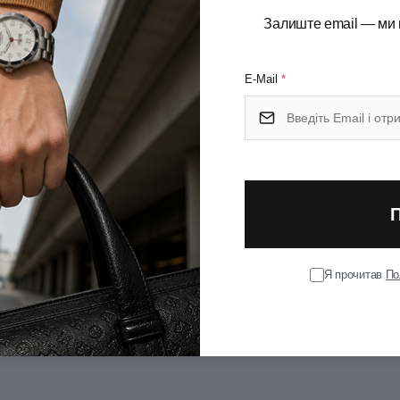
Залиште email — ми 
чка для нігтів; Мала пласка
убочистка; Кільце/отвір для
Колір
підвісу
E-Mail
*
Маленький
Ширина (см)
0.8
Довжина складаного ножа 
1
Група
Я прочитав
По
Ексклюзивний
Країна збірки
Довічна