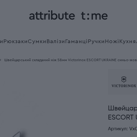
и
Рюкзаки
Сумки
Валізи
Гаманці
Ручки
Ножі
Кухня
Швейцарський складаний ніж 58мм Victorinox ESCORT UKRAINE синьо-жовт
Швейцарс
ESCORT U
Артикул:
Vx0