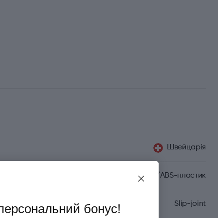
Швейцарія
Целідор/ABS-пластик
Slip-joint
персональний бонус!