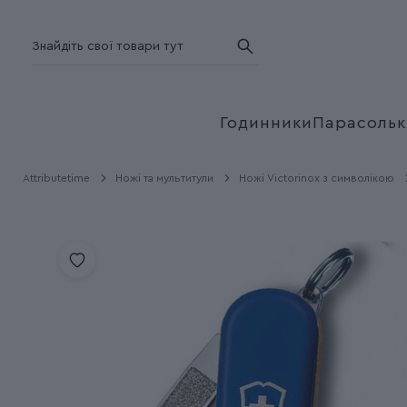
Годинники
Парасольк
Attributetime
Ножі та мультитули
Ножі Victorinox з символікою