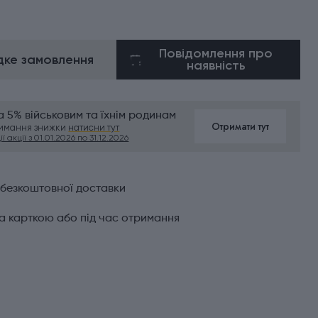
Повідомлення про
ке замовлення
наявність
 5% військовим та їхнім родинам
Отримати тут
римання знижки
натисни тут
ї акції з 01.01.2026 по 31.12.2026
 безкоштовної доставки
а карткою або під час отримання