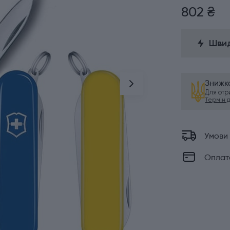
802 ₴
Швид
Знижка
Для от
Термін ді
Умови
Оплат