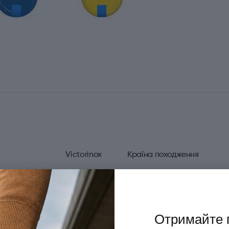
Victorinox
Країна походження
Escort
Матеріал руків'я/накладок
Неіржавна сталь
Тип ножового замка
Отримайте 