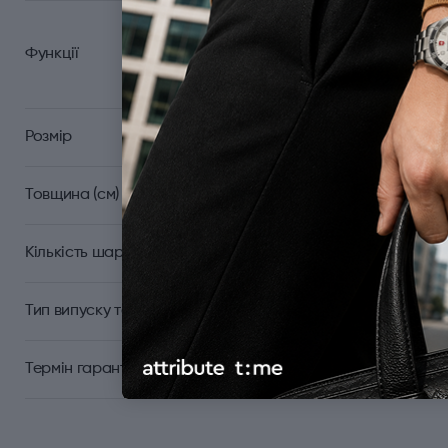
Мале лезо; Пило
Функції
викрутка; Пінцет; З
Розмір
Товщина (см)
Кількість шарів
Тип випуску товару
Термін гарантії