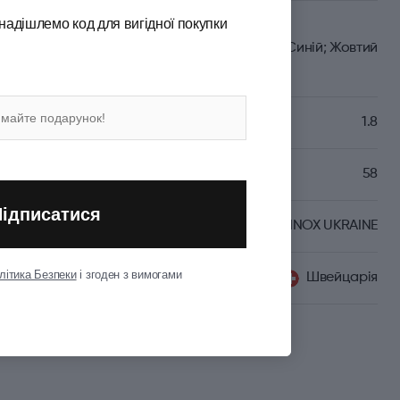
надішлемо код для вигідної покупки
Синій; Жовтий
1.8
(мм)
58
Підписатися
VICTORINOX UKRAINE
літика Безпеки
і згоден з вимогами
Швейцарія