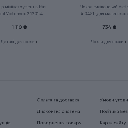
ір мініінструментів Mini
Чохол силіконовий Victo
ool Victorinox 2.1201.4
4.0451 (для маленьких 
Classic 58 мм)
1 110 ₴
734 ₴
Деталі для ножів
Чохли для ножів
Оплата та доставка
Умови угод
Дисконтна система
Політика Бе
упців
Повернення товару
Карта сайту