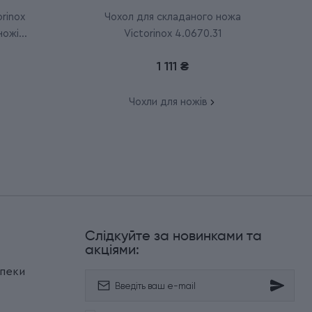
rinox
Чохол для складаного ножа
ножів
Victorinox 4.0670.31
1 111 ₴
Чохли для ножів
Слідкуйте за новинками та
и
акціями:
зпеки