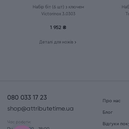
Набір біт (6 шт) з ключем
Наб
Victorinox 3.0303
T
1 952 ₴
Деталі для ножів
080 033 17 23
Про нас
shop@attributetime.ua
Блог
Час роботи:
Відгуки пок
Пн.-Пт.: 9:00 - 18:00