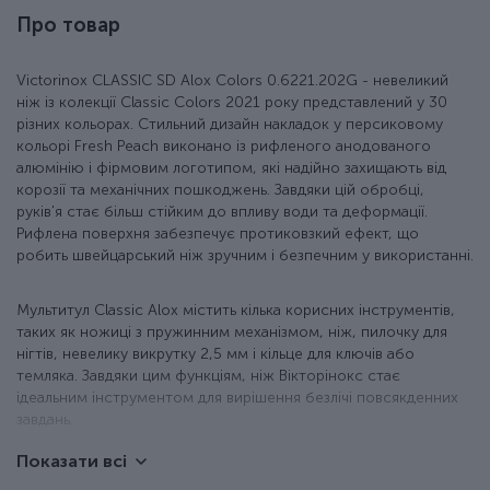
Про товар
Victorinox CLASSIC SD Alox Colors 0.6221.202G - невеликий
ніж із колекції Classic Colors 2021 року представлений у 30
різних кольорах. Стильний дизайн накладок у персиковому
кольорі Fresh Peach виконано із рифленого анодованого
алюмінію і фірмовим логотипом, які надійно захищають від
корозії та механічних пошкоджень. Завдяки цій обробці,
руків'я стає більш стійким до впливу води та деформації.
Рифлена поверхня забезпечує протиковзкий ефект, що
робить швейцарський ніж зручним і безпечним у використанні.
Мультитул Classic Alox містить кілька корисних інструментів,
таких як ножиці з пружинним механізмом, ніж, пилочку для
нігтів, невелику викрутку 2,5 мм і кільце для ключів або
темляка. Завдяки цим функціям, ніж Вікторінокс стає
ідеальним інструментом для вирішення безлічі повсякденних
завдань.
Показати всі
Особливості ножа Victorinox 0.6221.202G