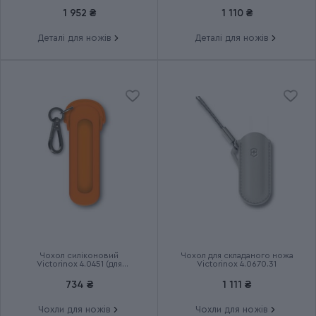
Країна збірки
Швейцарія
1 952 ₴
1 110 ₴
Деталі для ножів
Деталі для ножів
Термін гарантії
Довічна
Чохол силіконовий
Чохол для складаного ножа
Victorinox 4.0451 (для
Victorinox 4.0670.31
маленьких ножів Classic 58
мм)
734 ₴
1 111 ₴
Чохли для ножів
Чохли для ножів