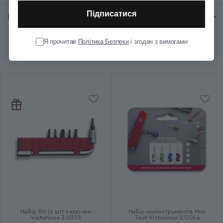
для нігтів; Мала пласка
Функції
Підписатися
Відгуки:
★ 0 (0)
викрутка; Кільце/отвір для
підвісу
Я прочитав
Політика Безпеки
і згоден з вимогами
Рекомендуємо купити разом
Колір
Бежевий
Розмір
Маленький
Довжина складаного ножа
58
(мм)
Кількість шарів
2
Група
CLASSIC SD Alox Colors
Тип випуску товару
Серійний
Набір біт (6 шт) з ключем
Набір мініінструментів Mini
Victorinox 3.0303
Tool Victorinox 2.1201.4