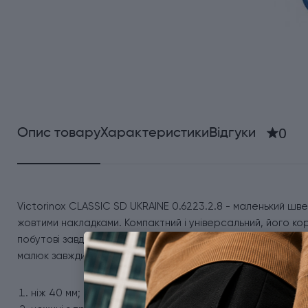
0
Опис товару
Характеристики
Відгуки
Victorinox CLASSIC SD UKRAINE 0.6223.2.8 - маленький шве
жовтими накладками. Компактний і універсальний, його кор
побутові завдання. Незалежно від того, чи буде він прикрі
малюк завжди готовий до дії. Ніж Вікторінокс має 7 функцій
ніж 40 мм;