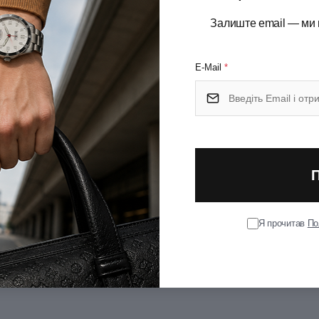
Залиште email — ми 
E-Mail
*
.8
у.
Я прочитав
По