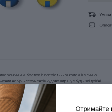
Умови
Оплат
йцарський ніж-брелок із патріотичної колекції з синьо-
исний набір інструментів чудово вирішує будь-які дрібні
плений до ключів або знайде своє місце у вашій сумці, цей
:
Отримайте 