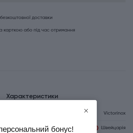
 безкоштовної доставки
а карткою або під час отримання
Характеристики
Бренд
Victorinox
персональний бонус!
Країна походження
Швейцарія