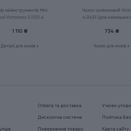
ір мініінструментів Mini
Чохол силіконовий Victo
ool Victorinox 2.1201.4
4.0451 (для маленьких 
Classic 58 мм)
1 110 ₴
734 ₴
Деталі для ножів
Чохли для ножів
Оплата та доставка
Умови угод
Дисконтна система
Політика Бе
упців
Повернення товару
Карта сайту