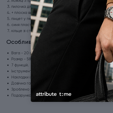
ножиці з пружинним механізмом;
пилочка для нігтів;
+ плоска викрутка 2,5 мм;
пінцет у передній накладці;
синя пластикова зубочистка;
кільце зі сталі для кріплення.
Особливості ножа Victorinox 0.6223.2
Вага - 20 г.
Розмір - 58 x 18 x 9 мм.
7 функцій.
Інструменти виготовлені з неіржавної сталі.
Накладки із ударостійкого пластику з логотипом бренд
Довічна гарантія.
Зроблено у Швейцарії.
Подарункова коробка з сертифікатом якості.