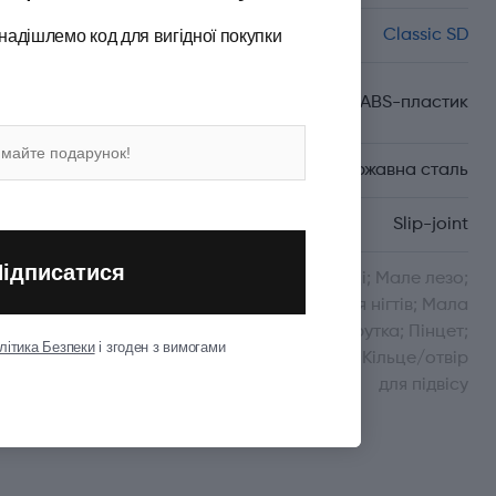
надішлемо код для вигідної покупки
Серія
Classic SD
Матеріал руків'я/
Целідор/ABS-пластик
накладок
Матеріал леза
Неіржавна сталь
Тип ножового замка
Slip-joint
Підписатися
Функції
Ножиці; Мале лезо;
Пилочка для нігтів; Мала
пласка викрутка; Пінцет;
літика Безпеки
і згоден з вимогами
Зубочистка; Кільце/отвір
для підвісу
Показати всі