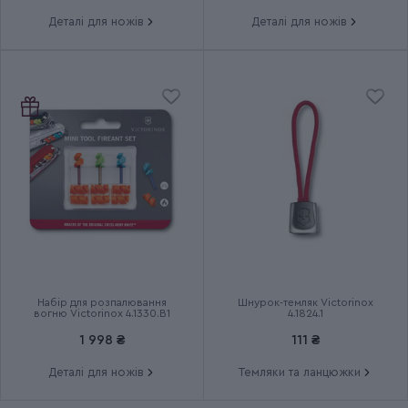
Країна збірки
Швейцарія
Деталі для ножів
Деталі для ножів
Термін гарантії
Довічна
Набір для розпалювання
Шнурок-темляк Victorinox
вогню Victorinox 4.1330.B1
4.1824.1
1 998 ₴
111 ₴
Деталі для ножів
Темляки та ланцюжки