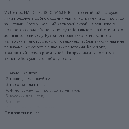
Victorinox NAILCLIP 580 0.6463.840 - інноваційний інструмент,
який поєднує в собі складаний ніж та інструменти для догляду
за нігтями. Його унікальний квітковий дизайн із глянцевою
поверхнею додає їм не лише функціональності, а й стильного
зовнішнього вигляду. Рукоятка ножа виконана з міцного
матеріалу з текстурованою поверхнею, забезпечуючи надійне
тримання і комфорт під час використання. Крім того,
компактний розмір робить цей ніж зручним для носіння в
кишені або сумці. До набору входять:
маленьке лезо;
ножиці з мікрозубом;
пилочка для нігтів;
+ інструмент для догляду за нігтями;
кусачки для нігтів;
пінцет;
пластикова зубочистка;
Показати всі
кільце для ключів або темляка.
Особливості ножа Victorinox 0.6463.840