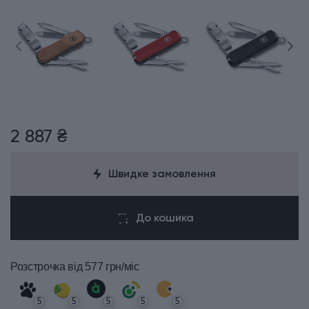
2 887 ₴
Швидке замовлення
До кошика
Розстрочка
від 577 грн/міс
5
5
5
5
5