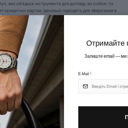
тул, яка об'єднує інструменти для догляду за собою та
 кредитної картки. Ідеально підходить для зберігання в
равдає себе в будь-якій ситуації. Версія SWISSCARD
очка, спеціально розроблена для делікатного догляду за
x робить карту незамінною як у повсякденному житті, так і
Отримайте 
Залиште email — ми 
E-Mail
*