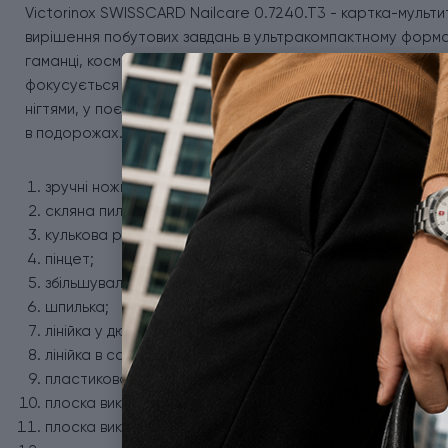
Victorinox SWISSCARD Nailcare 0.7240.T3 - картка-мульти
вирішення побутових завдань в ультракомпактному форматі
гаманці, косметичці або кишені, а її функціональність вип
фокусується на турботі про зовнішній вигляд. Скляна пил
нігтями, у поєднанні з класичними інструментами Victorino
в подорожах. SWISSCARD Nailcare 0.7240.T3 включає:
зручні ножиці;
скляна пилочка для нігтів;
кулькова ручка;
пінцет;
збільшувальне скло;
шпилька;
лінійка у дюймах;
лінійка в сантиметрах;
пластикова зубочистка;
плоска викрутка 3 мм;
плоска викрутка 5 мм;