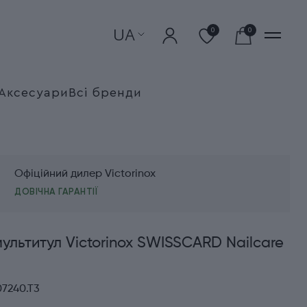
UA
0
0
Аксесуари
Всі бренди
Офіційний дилер Victorinox
ДОВІЧНА ГАРАНТІЇ
ультитул Victorinox SWISSCARD Nailcare
07240.T3