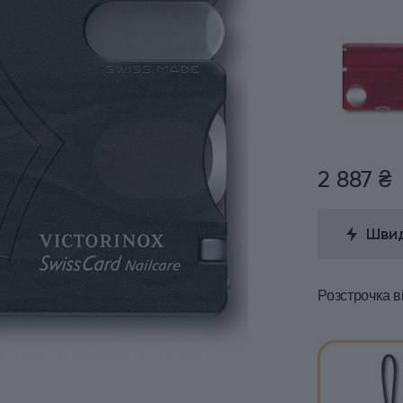
2 887 ₴
Швид
Розстрочка
в