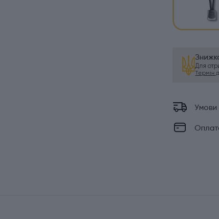
Знижка
Для от
Термін ді
Умови
Оплат