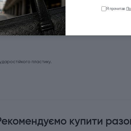
Я прочитав
По
rinox
ударостійкого пластику.
Рекомендуємо купити разо