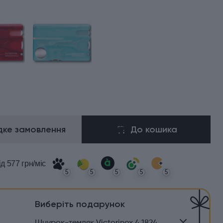
ке замовлення
До кошика
ід 577 грн/міс
5
5
5
5
5
Виберіть подарунок