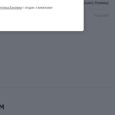
Шпилька; Ножиці
літика Безпеки
і згоден з вимогами
Колір
Чорний
Показати всі
м