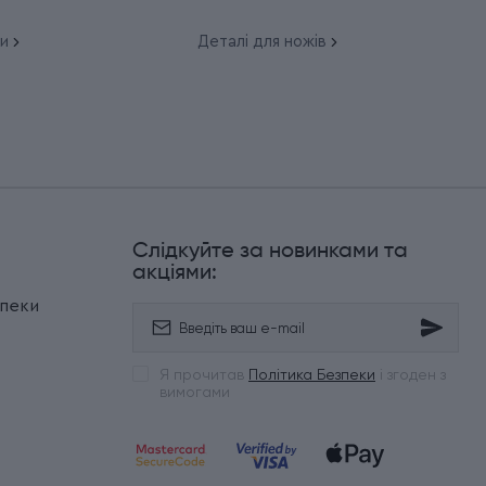
и
Деталі для ножів
Слідкуйте за новинками та
и
акціями:
зпеки
Я прочитав
Політика Безпеки
і згоден з
вимогами