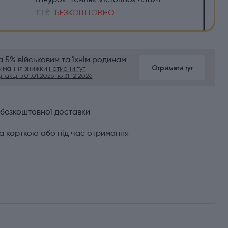
Шнурок-темляк Victorinox 4.1824
111 ₴
БЕЗКОШТОВНО
 5% військовим та їхнім родинам
Отримати тут
римання знижки
натисни тут
ї акції з 01.01.2026 по 31.12.2026
 безкоштовної доставки
а карткою або під час отримання