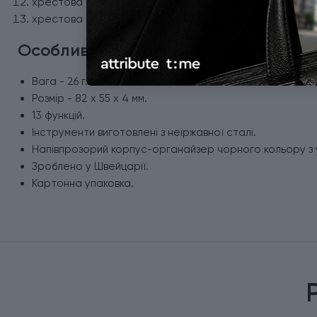
хрестова викрутка 00-0;
хрестова викрутка 1/2.
Особливості карти-мультитула Victo
Вага - 26 г.
Розмір - 82 x 55 x 4 мм.
13 функцій.
Інструменти виготовлені з неіржавної сталі.
Напівпрозорий корпус-органайзер чорного кольору з 
Зроблено у Швейцарії.
Картонна упаковка.