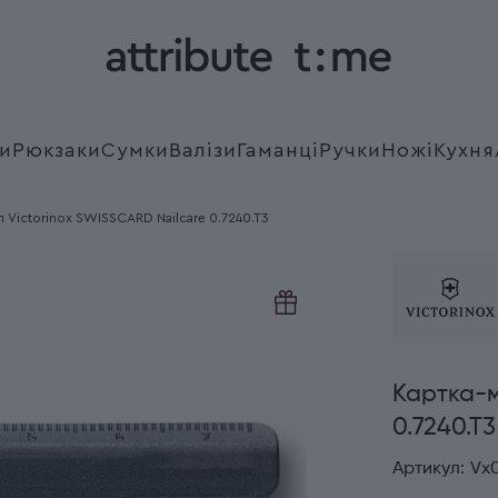
и
Рюкзаки
Сумки
Валізи
Гаманці
Ручки
Ножі
Кухня
л Victorinox SWISSCARD Nailcare 0.7240.T3
Картка-м
0.7240.T3
Артикул:
Vx