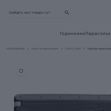
Годинники
Парасольк
Attributetime
Ножі та мультитули
Swiss Card
Картка-мультиту