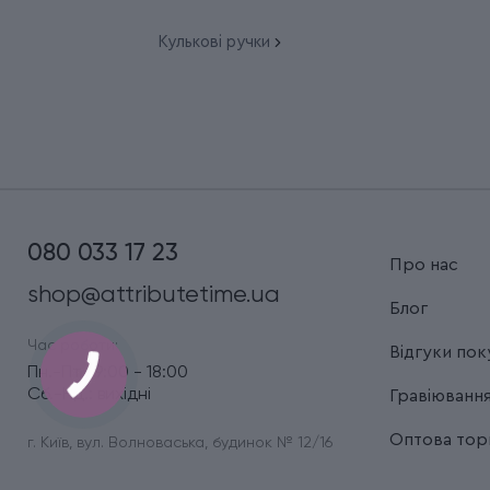
Кулькові ручки
080 033 17 23
Про нас
shop@attributetime.ua
Блог
Час роботи:
Відгуки пок
Пн.-Пт.: 9:00 - 18:00
Сб.-Нд.: вихідні
Гравіюванн
Оптова торг
г. Київ, вул. Волноваська, будинок № 12/16