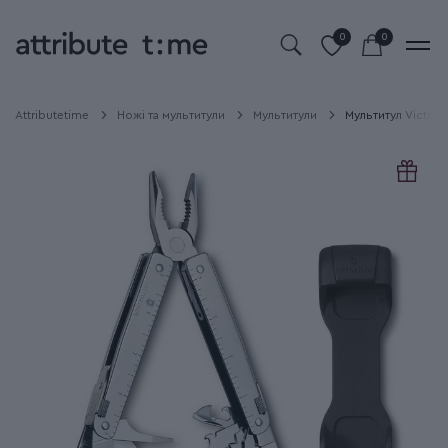
0
0
Attributetime
Ножі та мультитули
Мультитули
Мультитул Victor