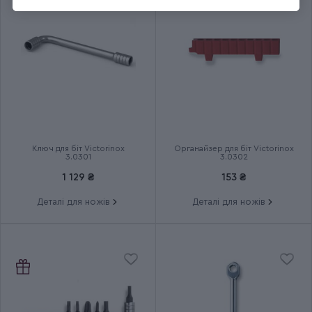
Довжина складаного ножа
115
(мм)
Кількість шарів
6
Група
SWISSTOOL
Тип випуску товару
Серійний
Ключ для біт Victorinox
Органайзер для біт Victorinox
3.0301
3.0302
1 129 ₴
153 ₴
Країна збірки
Швейцарія
Деталі для ножів
Деталі для ножів
Термін гарантії
Довічна