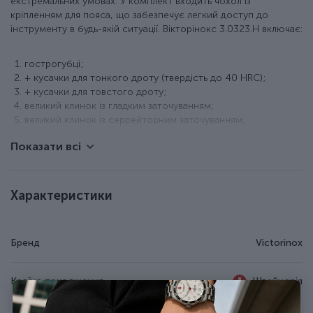
екстремальних умовах. У комплект входить чохол із
кріпленням для пояса, що забезпечує легкий доступ до
інструменту в будь-якій ситуації. Вікторінокс 3.0323.H включає:
гострогубці;
+ кусачки для тонкого дроту (твердість до 40 HRC);
+ кусачки для товстого дроту;
великий клинок із гладким заточуванням;
великий клинок із серрейторним заточуванням;
пилка по дереву;
Показати всі
пилка по металу;
+ напилок по металу;
викрутка 2 мм;
відкривачка для консервів;
Характеристики
+ плоска викрутка 3 мм;
відкривачка для пляшок;
+ плоска викрутка 5 мм;
Бренд
Victorinox
+ інструмент для відкриття ящиків;
+ інструмент для згинання дроту;
шило (кернер);
Країна походження
Швейцарія
хрестова викрутка 1/2;
стамеска 7 мм;