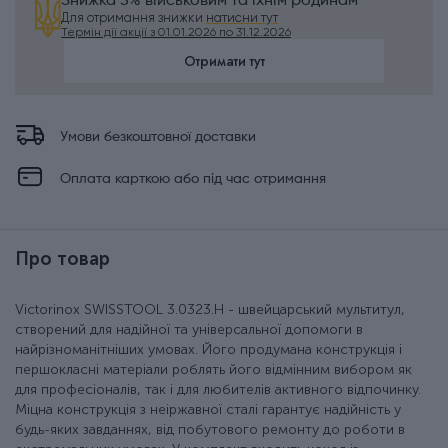
Знижка 5% військовим та їхнім родинам
Для отримання знижки
натисни тут
Термін дії акції з 01.01.2026 по 31.12.2026
Отримати тут
Умови безкоштовної доставки
Оплата карткою або під час отримання
Про товар
Victorinox SWISSTOOL 3.0323.H - швейцарський мультитул,
створений для надійної та універсальної допомоги в
найрізноманітніших умовах. Його продумана конструкція і
першокласні матеріали роблять його відмінним вибором як
для професіоналів, так і для любителів активного відпочинку.
Міцна конструкція з неіржавної сталі гарантує надійність у
будь-яких завданнях, від побутового ремонту до роботи в