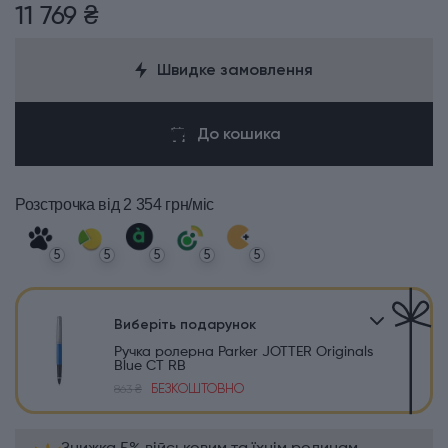
11 769 ₴
Швидке замовлення
До кошика
Розстрочка
від 2 354 грн/міс
5
5
5
5
5
Виберіть подарунок
Ручка ролерна Parker JOTTER Originals
Blue CT RB
БЕЗКОШТОВНО
863 ₴