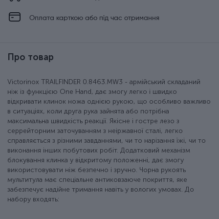
Оплата карткою або під час отримання
Про товар
Victorinox TRAILFINDER 0.8463.MW3 - армійський складаний
ніж із функцією One Hand, дає змогу легко і швидко
відкривати клинок ножа однією рукою, що особливо важливо
в ситуаціях, коли друга рука зайнята або потрібна
максимальна швидкість реакції. Якісне і гостре лезо з
серрейторним заточуванням з неіржавної сталі, легко
справляється з різними завданнями, чи то нарізання їжі, чи то
виконання інших побутових робіт. Додатковий механізм
блокування клинка у відкритому положенні, дає змогу
використовувати ніж безпечно і зручно. Чорна рукоять
мультитула має спеціальне антиковзаюче покриття, яке
забезпечує надійне тримання навіть у вологих умовах. До
набору входять: