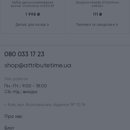
Набір для розпалювання
Шнурок-темляк Victorinox
вогню Victorinox 4.1330.B1
4.1824.1
1 998 ₴
111 ₴
Деталі для ножів
Темляки та ланцюжки
080 033 17 23
shop@attributetime.ua
Час роботи:
Пн.-Пт.: 9:00 - 18:00
Сб.-Нд.: вихідні
г. Київ, вул. Волноваська, будинок № 12/16
Про нас
Блог