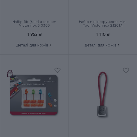
Тип випуску товару
Серійний
Набір біт (6 шт) з ключем
Набір мініінструментів Mini
Країна збірки
Швейцарія
Victorinox 3.0303
Tool Victorinox 2.1201.4
1 952 ₴
1 110 ₴
Термін гарантії
Довічна
Деталі для ножів
Деталі для ножів