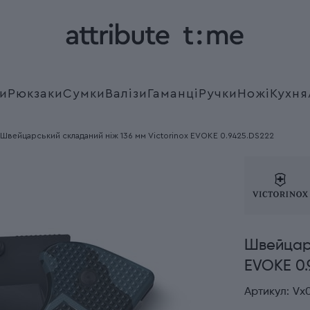
и
Рюкзаки
Сумки
Валізи
Гаманці
Ручки
Ножі
Кухня
Швейцарський складаний ніж 136 мм Victorinox EVOKE 0.9425.DS222
Швейцарс
EVOKE 0.
Артикул:
Vx