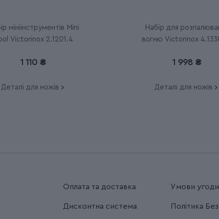
ір мініінструментів Mini
Набір для розпалюва
ool Victorinox 2.1201.4
вогню Victorinox 4.133
1 110 ₴
1 998 ₴
Деталі для ножів
Деталі для ножів
Оплата та доставка
Умови угод
Дисконтна система
Політика Бе