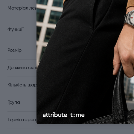
Матеріал леза
Велике лезо; Кільце
Функції
Розмір
Довжина складаного ножа (мм)
Кількість шарів
Група
Термін гарантії