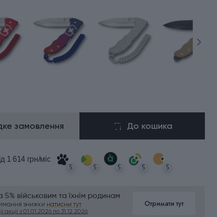
ке замовлення
До кошика
ід 1 614 грн/міс
5
5
5
5
5
 5% військовим та їхнім родинам
Отримати тут
римання знижки
натисни тут
ї акції з 01.01.2026 по 31.12.2026