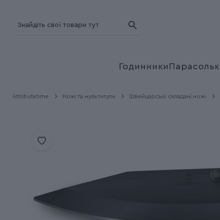
Годинники
Парасольк
Attributetime
Ножі та мультитули
Швейцарські складані ножі