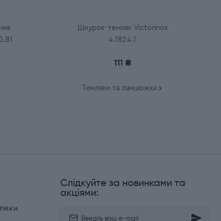
ння
Шнурок-темляк Victorinox
0.B1
4.1824.1
111 ₴
Темляки та ланцюжки
Слідкуйте за новинками та
и
акціями:
зпеки