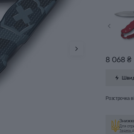
8 068 ₴
Швид
Розстрочка
в
Знижка
Для от
Термін ді