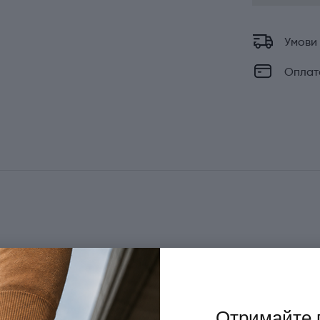
Умови
Оплат
Victorinox
Країна походження
Evoke
Матеріал руків'я/накладок
Отримайте 