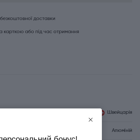
 безкоштовної доставки
а карткою або під час отримання
Швейцарія
Алюміній
персональний бонус!