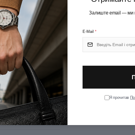
Неіржавна сталь
Тип ножового замка
Залиште email — ми 
/отвір для підвісу; Фіксатор
Колір
E-Mail
*
відкритого леза
Великий
Ширина (см)
136
Вага (кг)
1
Додаткові характеристики
Я прочитав
По
EVOKE
Тип випуску товару
Довічна