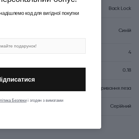
Back Lock
надішлемо код для вигідної покупки
Синій
4
0.18
Підписатися
Одноручне відкривання леза
літика Безпеки
і згоден з вимогами
Серійний