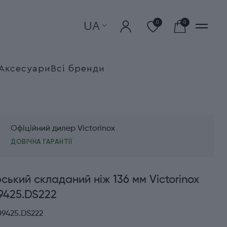
UA
0
0
Аксесуари
Всі бренди
Офіційний дилер Victorinox
ДОВІЧНА ГАРАНТІЇ
ький складаний ніж 136 мм Victorinox
9425.DS222
09425.DS222