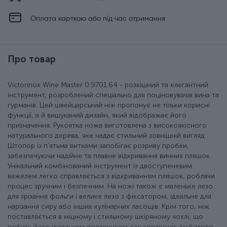
Оплата карткою або під час отримання
Про товар
Victorinox Wine Master 0.9701.64 - розкішний та елегантний
інструмент, розроблений спеціально для поціновувачів вина та
гурманів. Цей швейцарський ніж пропонує не тільки корисні
функції, а й вишуканий дизайн, який відображає його
призначення. Рукоятка ножа виготовлена з високоякісного
натурального дерева, яке надає стильний зовнішній вигляд.
Штопор із п'ятьма витками запобігає розриву пробки,
забезпечуючи надійне та плавне відкривання винних пляшок.
Унікальний комбінований інструмент із двоступеневим
важелем легко справляється з відкриванням пляшок, роблячи
процес зручним і безпечним. На ножі також є маленьке лезо
для зрізання фольги і велике лезо з фіксатором, ідеальне для
нарізання сиру або інших кулінарних ласощів. Крім того, ніж
поставляється в міцному і стильному шкіряному чохлі, що
робить його ідеальним подарунком для справжніх любителів