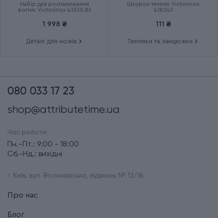
Набір для розпалювання
Шнурок-темляк Victorinox
вогню Victorinox 4.1330.B1
4.1824.1
1 998 ₴
111 ₴
Деталі для ножів
Темляки та ланцюжки
080 033 17 23
shop@attributetime.ua
Час роботи:
Пн.-Пт.: 9:00 - 18:00
Сб.-Нд.: вихідні
г. Київ, вул. Волноваська, будинок № 12/16
Про нас
Блог