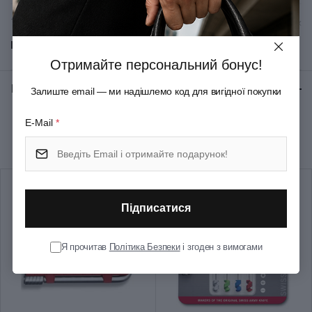
Тип ножового замка
Liner Lock
Показати всі
Колір
Коричневий
Отримайте персональний бонус!
Відгуки:
★ 0 (0)
Залиште email — ми надішлемо код для вигідної покупки
Розмір
Великий
E-Mail
*
Рекомендуємо купити разом
Довжина складаного ножа
130
(мм)
Кількість шарів
1
Підписатися
Група
WINE MASTER
Я прочитав
Політика Безпеки
і згоден з вимогами
Тип випуску товару
Серійний
Країна збірки
Швейцарія