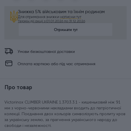
Знижка 5% військовим та їхнім родинам
Для отримання знижки
натисни тут
Термін дії акції з 01.01.2026 по 31.12.2026
Отримати тут
Умови безкоштовної доставки
Оплата карткою або під час отримання
Про товар
Victorinox CLIMBER UKRAINE 1.3703.3.1 - кишеньковий ніж 91
мм з чорно-червоними накладками входить до патріотичної
колекції. Поєднання двох кольорів символізують пролиту кров
за українську землю, за прагнення українського народу до
свободи і незалежності.