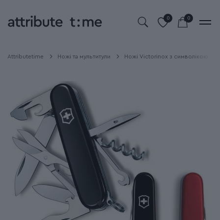
0
0
Attributetime
Ножі та мультитули
Ножі Victorinox з символікою