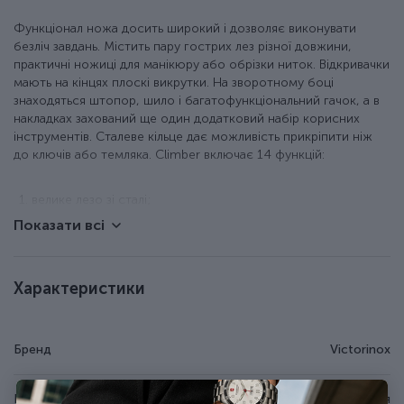
Функціонал ножа досить широкий і дозволяє виконувати
безліч завдань. Містить пару гострих лез різної довжини,
практичні ножиці для манікюру або обрізки ниток. Відкривачки
мають на кінцях плоскі викрутки. На зворотному боці
знаходяться штопор, шило і багатофункціональний гачок, а в
накладках захований ще один додатковий набір корисних
інструментів. Сталеве кільце дає можливість прикріпити ніж
до ключів або темляка. Climber включає 14 функцій:
велике лезо зі сталі;
маленьке лезо зі сталі;
Показати всі
ножиці з пружинним механізмом;
відкривачка для консервів;
+ плоска викрутка 3 мм;
Характеристики
відкривачка для пляшок;
+ велика плоска викрутка;
+ паз для зняття ізоляції;
штопор;
Бренд
Victorinox
гачок;
шило-кернер;
чорний пінцет;
Країна походження
Швейцарія