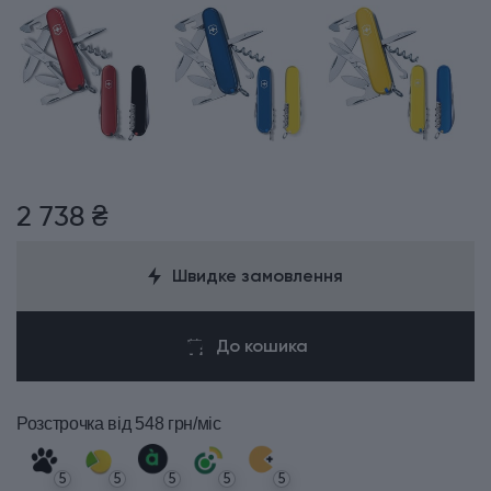
2 738 ₴
Швидке замовлення
До кошика
Розстрочка
від 548 грн/міс
5
5
5
5
5