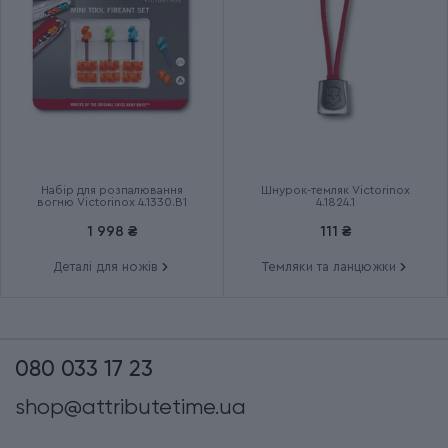
Група
VICTORINOX UKRAINE
Тип випуску товару
Ексклюзивний
Країна збірки
Швейцарія
Термін гарантії
Довічна
Набір для розпалювання
Шнурок-темляк Victorinox
вогню Victorinox 4.1330.B1
4.1824.1
1 998 ₴
111 ₴
Деталі для ножів
Темляки та ланцюжки
080 033 17 23
shop@attributetime.ua