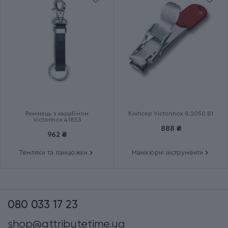
Група
VICTORINOX ZODIAC
Тип випуску товару
Ексклюзивний
Термін гарантії
Довічна
Ремінець з карабіном
Кніпсер Victorinox 8.2050.B1
Victorinox 4.1853
888 ₴
962 ₴
Темляки та ланцюжки
Манікюрні інструменти
080 033 17 23
shop@attributetime.ua