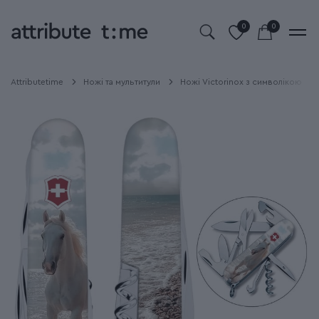
0
0
Attributetime
Ножі та мультитули
Ножі Victorinox з символікою