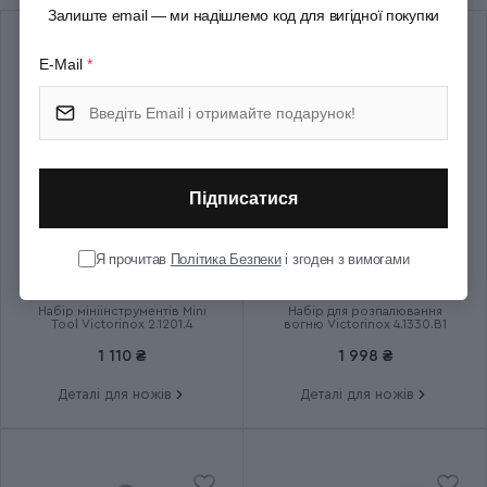
Залиште email — ми надішлемо код для вигідної покупки
ізоляції; Пінцет; Дірокол-
шило; Штопор
E-Mail
*
Колір
Різнокольоровий
Розмір
Середній
Підписатися
Ширина (см)
2.7
Я прочитав
Політика Безпеки
і згоден з вимогами
Товщина (см)
1.8
Набір мініінструментів Mini
Набір для розпалювання
Tool Victorinox 2.1201.4
вогню Victorinox 4.1330.B1
Довжина складаного ножа
91
1 110 ₴
1 998 ₴
(мм)
Деталі для ножів
Деталі для ножів
Вага (кг)
0.082
Кількість шарів
3