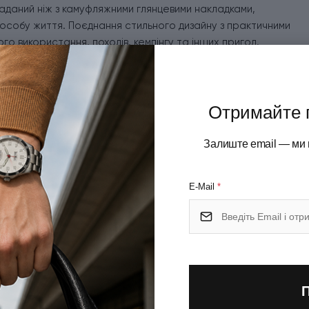
кладаний ніж з камуфляжними глянцевими накладками,
пособу життя. Поєднання стильного дизайну з практичними
о використання, походів, кемпінгу та інших пригод.
иком у різних ситуаціях. Надійні матеріали та висока
ть у використанні. До набору входять:
Отримайте 
Залиште email — ми 
E-Mail
*