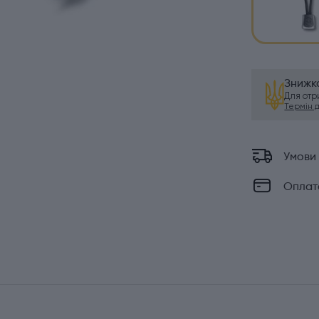
Знижка
Для от
Термін ді
Умови
Оплат