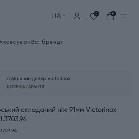
UA
0
0
Аксесуари
Всі бренди
Офіційний дилер Victorinox
ДОВІЧНА ГАРАНТІЇ
ький складаний ніж 91мм Victorinox
1.3703.94
3703.94