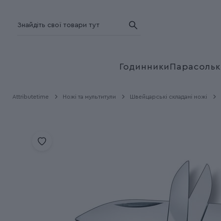
Годинники
Парасольк
Attributetime
Ножі та мультитули
Швейцарські складані ножі