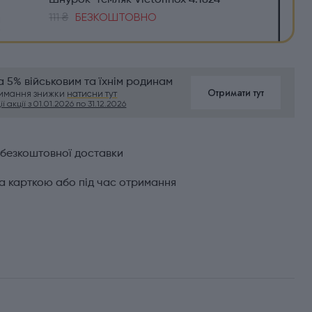
Шнурок-темляк Victorinox 4.1824
111 ₴
БЕЗКОШТОВНО
 5% військовим та їхнім родинам
Отримати тут
римання знижки
натисни тут
ї акції з 01.01.2026 по 31.12.2026
 безкоштовної доставки
а карткою або під час отримання