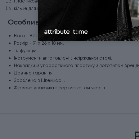
пластикова зубочистка;
кільце для ключів або темляка.
Особливості ножа Victorinox 1.3703.9
Вага - 82 г.
Розмір - 91 x 26 x 18 мм.
14 функцій.
Інструменти виготовлені з неіржавної сталі.
Накладки із ударостійкого пластику з логотипом бренд
Довічна гарантія.
Зроблено в Швейцарії.
Фірмова упаковка з сертифікатом якості.