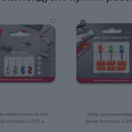
ір мініінструментів Mini
Набір для розпалюва
ool Victorinox 2.1201.4
вогню Victorinox 4.133