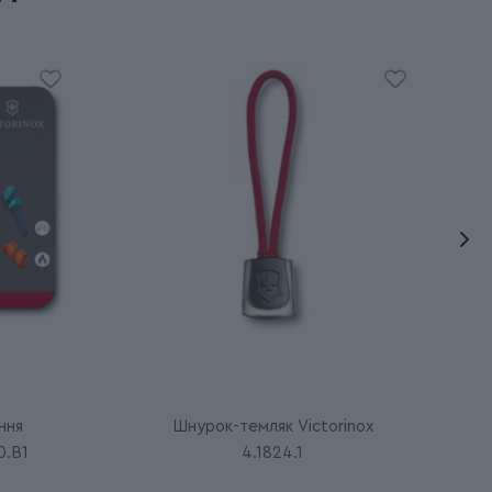
ння
Шнурок-темляк Victorinox
0.B1
4.1824.1