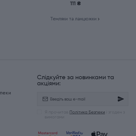
111 ₴
Темляки та ланцюжки
Слідкуйте за новинками та
и
акціями:
зпеки
Я прочитав
Політика Безпеки
і згоден з
вимогами