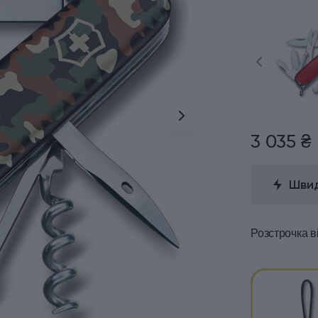
3 035 ₴
Швид
Розстрочка
в