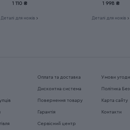
1 110 ₴
1 998 ₴
Деталі для ножів
Деталі для ножів
Оплата та доставка
Умови угод
Дисконтна система
Політика Бе
упців
Повернення товару
Карта сайту
я
Гарантія
Контакти
івля
Сервісний центр