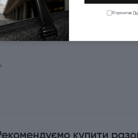
Я прочитав
По
4
у.
Рекомендуємо купити разо