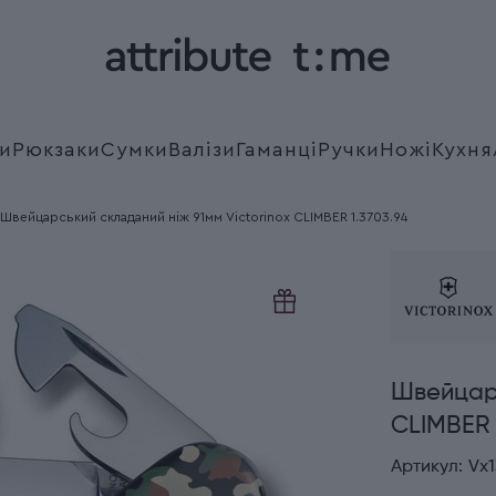
и
Рюкзаки
Сумки
Валізи
Гаманці
Ручки
Ножі
Кухня
Швейцарський складаний ніж 91мм Victorinox CLIMBER 1.3703.94
Швейцарс
CLIMBER 
Артикул:
Vx1