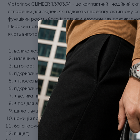
Victorinox CLIMBER 1.3703.94 - це компактний і надійний с
створений для людей, які віддають перевагу активному с
функціями робить його ідеальним вибором для повсякденног
Широкий набір інструментів робить його незамінним помічн
якість виготовлення забезпечують довговічність і надійніс
велике лезо;
маленьке лезо;
штопор;
відкривачка для консервів;
+ плоска викрутка 3 мм;
відкривачка для пляшок;
+ велика плоска викрутка;
+ паз для зняття ізоляції;
шило з вушком для шиття;
ножиці з пружинним механізмом;
багатофункціональний гачок;
пінцет;