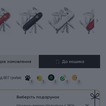
ке замовлення
До кошика
ід 607 грн/міс
5
5
5
5
5
Виберіть подарунок