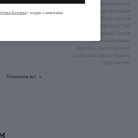
Мале лезо; Відкривачка
для пляшок; Консервний
літика Безпеки
і згоден з вимогами
ніж; Мала пласка
викрутка; Штопор; Паз
для зняття ізоляції; Гачок
багатоцільовий;
Дірокол-шило; Кільце/
отвір для підвісу; Пінцет;
Зубочистка
Показати всі
м