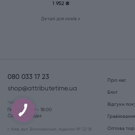
1 952 ₴
Деталі для ножів
080 033 17 23
Про нас
shop@attributetime.ua
Блог
Час роботи:
Відгуки пок
Пн.-Пт.: 9:00 - 18:00
Сб.-Нд.: вихідні
Гравіюванн
Оптова торг
г. Київ, вул. Волноваська, будинок № 12/16