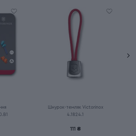
ння
Шнурок-темляк Victorinox
0.B1
4.1824.1
111 ₴