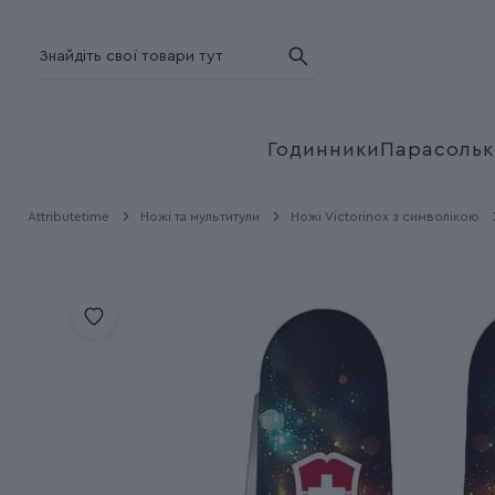
Годинники
Парасольк
Attributetime
Ножі та мультитули
Ножі Victorinox з символікою