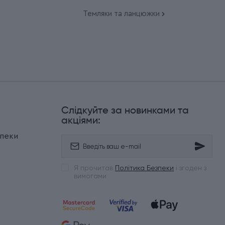
Темляки та ланцюжки
Слідкуйте за новинками та
и
акціями:
зпеки
Я прочитав
Політика Безпеки
і згоден з
вимогами