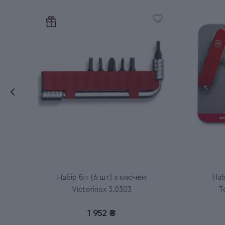
Набір біт (6 шт) з ключем
Наб
Victorinox 3.0303
T
1 952 ₴