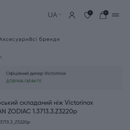
UA
0
0
Аксесуари
Всі бренди
p
Офіційний дилер Victorinox
ДОВІЧНА ГАРАНТІЇ
ький складаний ніж Victorinox
 ZODIAC 1.3713.3.Z3220p
3713.3_Z3220p