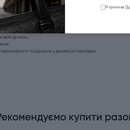
Я прочитав
По
ковий дракон.
аком.
я гармонійного поєднання з дизайном накладок.
Рекомендуємо купити разо