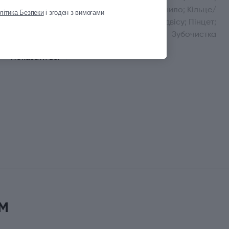
Дірокол-шило; Кільце/
літика Безпеки
і згоден з вимогами
отвір для підвісу; Пінцет;
Зубочистка
Показати всі
м