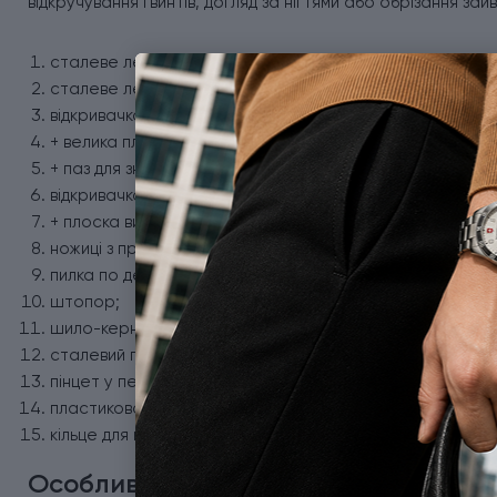
відкручування гвинтів, догляд за нігтями або обрізання зай
сталеве лезо 6 см;
сталеве лезо 3,5 см;
відкривачка для пляшок;
+ велика плоска викрутка;
+ паз для зняття ізоляції;
відкривачка для консервів;
+ плоска викрутка 3 мм;
ножиці з пружинним механізмом;
пилка по дереву;
штопор;
шило-кернер;
сталевий гачок;
пінцет у передній накладці;
пластикова зубочистка;
кільце для кріплення.
Особливості ножа Victorinox 1.3713.3