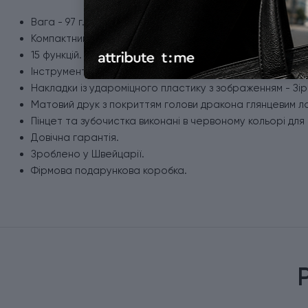
Вага - 97 г.
Компактний розмір - 91 x 26 x 21 мм.
15 функцій.
Інструменти виготовлені з неіржавної сталі.
Накладки із удароміцного пластику з зображенням - Зір
Матовий друк з покриттям голови дракона глянцевим л
Пінцет та зубочистка виконані в червоному кольорі дл
Довічна гарантія.
Зроблено у Швейцарії.
Фірмова подарункова коробка.