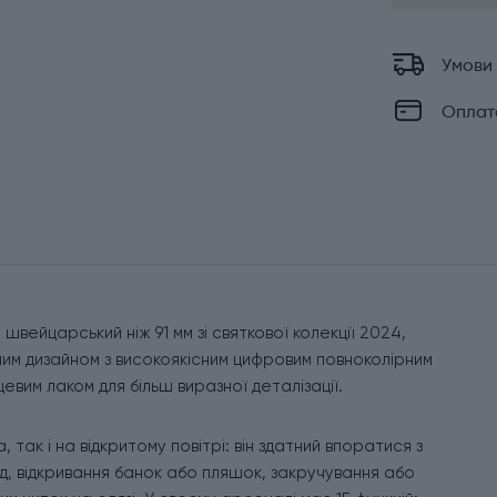
Умови
Оплат
вейцарський ніж 91 мм зі святкової колекції 2024,
им дизайном з високоякісним цифровим повноколірним
вим лаком для більш виразної деталізації.
 так і на відкритому повітрі: він здатний впоратися з
д, відкривання банок або пляшок, закручування або