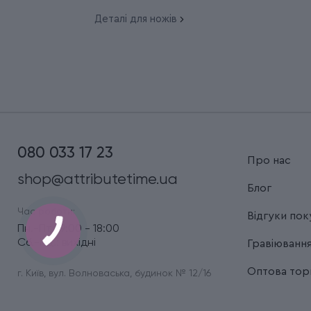
Деталі для ножів
080 033 17 23
Про нас
shop@attributetime.ua
Блог
Час роботи:
Відгуки пок
Пн.-Пт.: 9:00 - 18:00
Сб.-Нд.: вихідні
Гравіюванн
Оптова торг
г. Київ, вул. Волноваська, будинок № 12/16