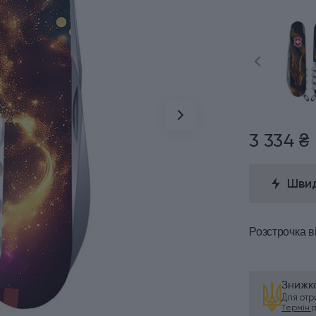
3 334 ₴
Швид
Розстрочка
в
Знижка
Для от
Термін ді