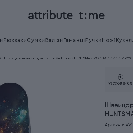
и
Рюкзаки
Сумки
Валізи
Гаманці
Ручки
Ножі
Кухня
Швейцарський складаний ніж Victorinox HUNTSMAN ZODIAC 1.3713.3.Z3220
Швейцарс
HUNTSMAN
Артикул:
Vx1