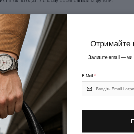
вих ниток на одязі. У своєму арсеналі має 15 функцій:
Отримайте 
Залиште email — ми 
E-Mail
*
.Z3220p