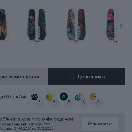
ке замовлення
До кошика
ід 667 грн/міс
5
5
5
5
5
 5% військовим та їхнім родинам
Отримати тут
римання знижки
натисни тут
ї акції з 01.01.2026 по 31.12.2026