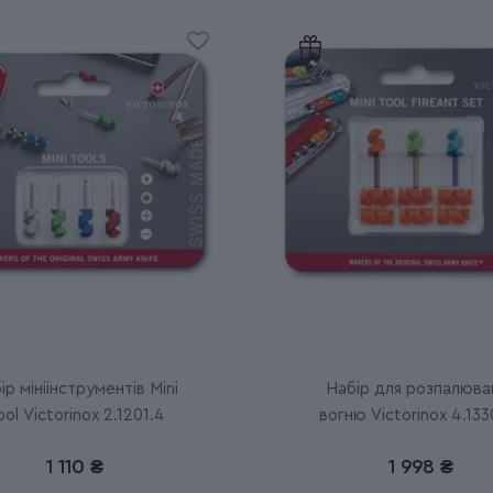
ір мініінструментів Mini
Набір для розпалюва
ool Victorinox 2.1201.4
вогню Victorinox 4.133
1 110 ₴
1 998 ₴