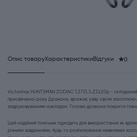
0
Опис товару
Характеристики
Відгуки
Victorinox HUNTSMAN ZODIAC 1.3713.3.Z3220p - складаний ш
присвяченої року Дракона, вражає уяву своїм захоплююч
задруковуванням накладок. Голова дракона покрита глянце
Цей надійний помічник підходить для використання як вдома,
різними завданнями, будь то розпилювання невеликих коло