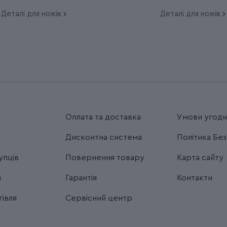
Деталі для ножів
Деталі для ножів
Оплата та доставка
Умови угод
Дисконтна система
Політика Бе
упців
Повернення товару
Карта сайту
я
Гарантія
Контакти
івля
Сервісний центр