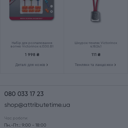
Набір для розпалювання
Шнурок-темляк Victorinox
вогню Victorinox 4.1330.B1
4.1824.1
1 998 ₴
111 ₴
Деталі для ножів
Темляки та ланцюжки
080 033 17 23
shop@attributetime.ua
Час роботи:
Пн.-Пт.: 9:00 - 18:00