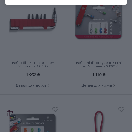
Колір
Бежевий
Розмір
Середній
Довжина складаного ножа
91
(мм)
Кількість шарів
4
Набір біт (6 шт) з ключем
Набір мініінструментів Mini
Victorinox 3.0303
Tool Victorinox 2.1201.4
1 952 ₴
1 110 ₴
Група
HUNTSMAN
Деталі для ножів
Деталі для ножів
Тип випуску товару
Серійний
Країна збірки
Швейцарія
Термін гарантії
Довічна