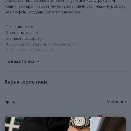
скелелазіння, походів або кемпінгу. Міцна конструкція та
надійні матеріали забезпечують довговічність і надійну роботу
без люфтів. Модель Huntsman включає:
велике лезо;
маленьке лезо;
пилка по дереву;
ножиці з пружинним механізмом;
відкривачка для пляшок;
+ велика плоска викрутка;
Показати всі
+ паз для зняття ізоляції;
відкривачка для консервів;
+ плоска викрутка 3 мм;
штопор;
Характеристики
гачок;
шило з вушком для шиття;
пінцет у передній накладці;
Бренд
Victorinox
пластикова зубочистка;
кільце для кріплення.
Країна походження
Швейцарія
Особливості ножа Victorinox 1.3713.941B1