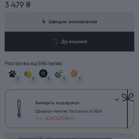
3 479 ₴
Швидке замовлення
До кошика
Розстрочка
від 696 грн/міс
5
5
5
5
5
Виберіть подарунок
Шнурок-темляк Victorinox 4.1824
БЕЗКОШТОВНО
111 ₴