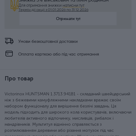
Знижка 5% військовим та їхнім родинам
Для отримання знижки
натисни тут
Термін дії акції з 01.01.2026 по 31.12.2026
Отримати тут
Умови безкоштовної доставки
Оплата карткою або під час отримання
Про товар
Victorinox HUNTSMAN 1.3713.941B1 - складаний швейцарський
ніж з бежевими камуфляжними накладками вражає своїм
набором функціоналу для вирішення безлічі завдань. Ця
модель підходить для широкого кола користувачів, включаючи
любителів активного відпочинку, мисливців, рибалок і
мандрівників. Мультитул відмінно справляється з
розпилюванням деревини або різання мотузок під час