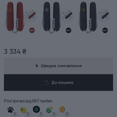
3 334 ₴
Швидке замовлення
До кошика
Розстрочка
від 667 грн/міс
5
5
5
5
5