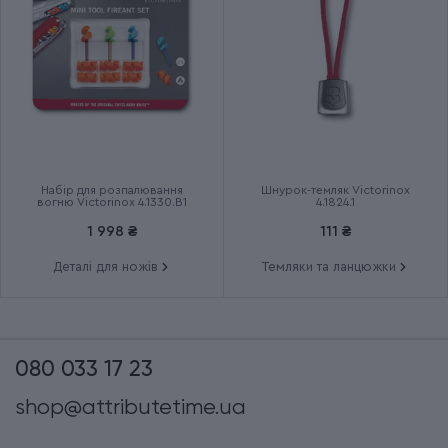
Група
VICTORINOX MAT
Тип випуску товару
Ексклюзивний
Країна збірки
Швейцарія
Термін гарантії
Довічна
Набір для розпалювання
Шнурок-темляк Victorinox
вогню Victorinox 4.1330.B1
4.1824.1
1 998 ₴
111 ₴
Деталі для ножів
Темляки та ланцюжки
080 033 17 23
shop@attributetime.ua