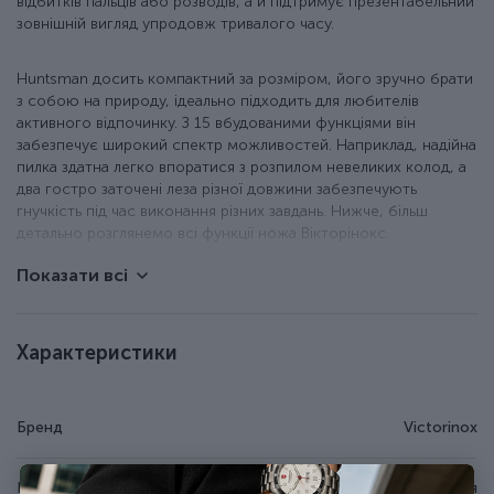
відбитків пальців або розводів, а й підтримує презентабельний
зовнішній вигляд упродовж тривалого часу.
Huntsman досить компактний за розміром, його зручно брати
з собою на природу, ідеально підходить для любителів
активного відпочинку. З 15 вбудованими функціями він
забезпечує широкий спектр можливостей. Наприклад, надійна
пилка здатна легко впоратися з розпилом невеликих колод, а
два гостро заточені леза різної довжини забезпечують
гнучкість під час виконання різних завдань. Нижче, більш
детально розглянемо всі функції ножа Вікторінокс.
Показати всі
сталеве лезо 6 см;
сталеве лезо 3,5 см;
відкривачка для пляшок;
Характеристики
+ велика плоска викрутка;
+ паз для зняття ізоляції;
відкривачка для консервів;
+ плоска викрутка 3 мм;
Бренд
Victorinox
пилка по дереву;
ножиці з пружинним механізмом;
штопор;
Країна походження
Швейцарія