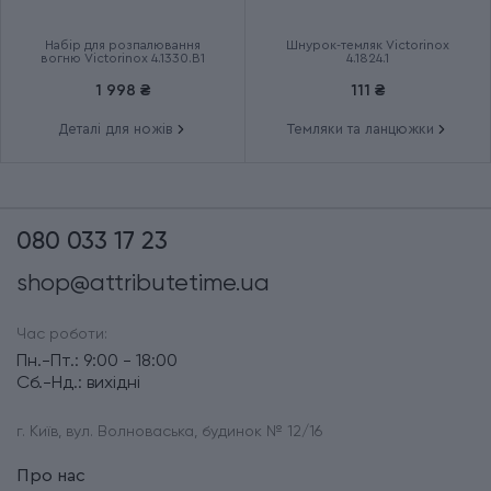
Набір для розпалювання
Шнурок-темляк Victorinox
вогню Victorinox 4.1330.B1
4.1824.1
1 998 ₴
111 ₴
Деталі для ножів
Темляки та ланцюжки
080 033 17 23
shop@attributetime.ua
Час роботи:
Пн.-Пт.: 9:00 - 18:00
Сб.-Нд.: вихідні
г. Київ, вул. Волноваська, будинок № 12/16
Про нас