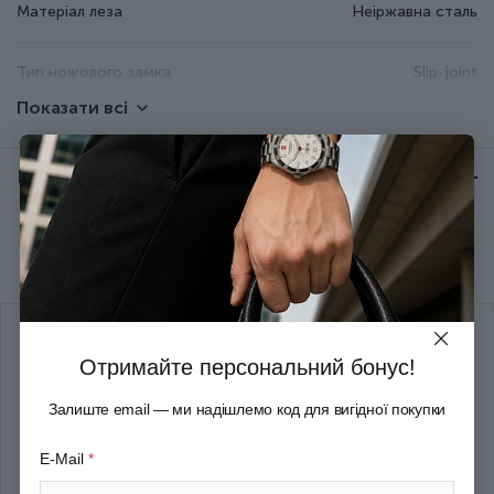
Матеріал леза
Неіржавна сталь
Тип ножового замка
Slip-joint
Показати всі
Велика пласка викрутка;
Шпилька; Велике лезо;
Відгуки:
★ 0 (0)
Зубочистка; Кільце/отвір для
підвісу; Консервний ніж;
Гачок багатоцільовий; Мала
Функції
пласка викрутка; Мале лезо;
Рекомендуємо купити разом
Ножиці; Відкривачка для
пляшок; Паз для зняття
ізоляції; Пилка по дереву;
Пінцет; Дірокол-шило;
Штопор
Отримайте персональний бонус!
Залиште email — ми надішлемо код для вигідної покупки
Колір
Різнокольоровий
E-Mail
*
Розмір
Середній