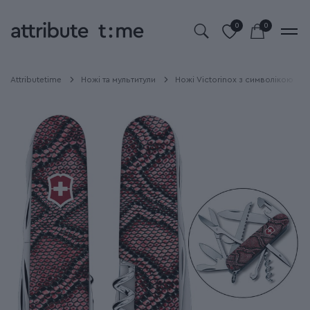
0
0
Attributetime
Ножі та мультитули
Ножі Victorinox з символікою