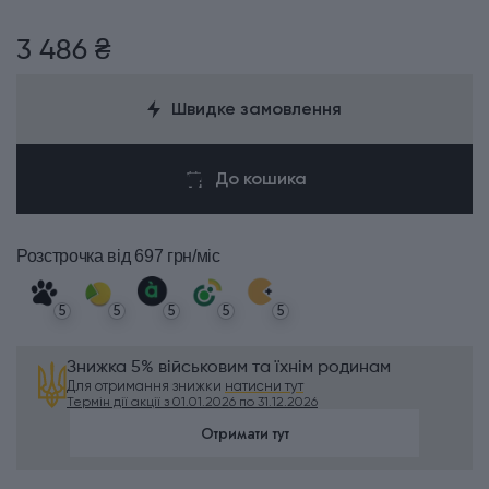
3 486 ₴
Швидке замовлення
До кошика
Розстрочка
від 697 грн/міс
5
5
5
5
5
Знижка 5% військовим та їхнім родинам
Для отримання знижки
натисни тут
Термін дії акції з 01.01.2026 по 31.12.2026
Отримати тут