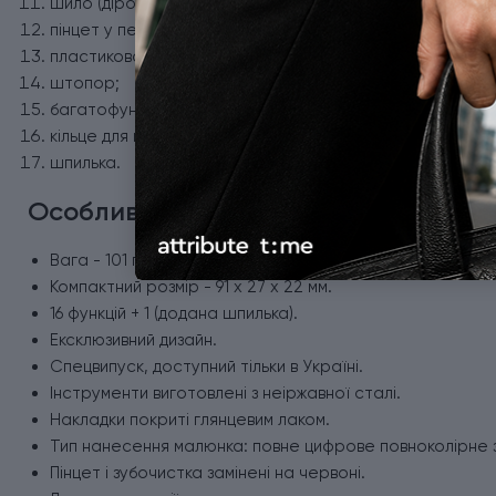
шило (дірокол);
пінцет у передній накладці;
пластикова зубочистка;
штопор;
багатофункціональний гачок;
кільце для ключів або темляка;
шпилька.
Особливості ножа Victorinox
Вага - 101 г.
Компактний розмір - 91 x 27 x 22 мм.
16 функцій + 1 (додана шпилька).
Ексклюзивний дизайн.
Спецвипуск, доступний тільки в Україні.
Інструменти виготовлені з неіржавної сталі.
Накладки покриті глянцевим лаком.
Тип нанесення малюнка: повне цифрове повноколірне 
Пінцет і зубочистка замінені на червоні.