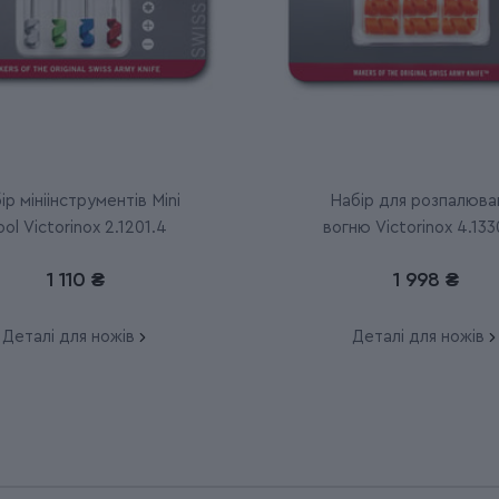
ір мініінструментів Mini
Набір для розпалюва
ool Victorinox 2.1201.4
вогню Victorinox 4.133
1 110 ₴
1 998 ₴
Деталі для ножів
Деталі для ножів