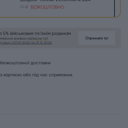
Шнурок-темляк Victorinox 4.1824
111 ₴
БЕЗКОШТОВНО
 5% військовим та їхнім родинам
Отримати тут
римання знижки
натисни тут
ї акції з 01.01.2026 по 31.12.2026
 безкоштовної доставки
а карткою або під час отримання