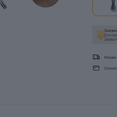
Знижка
Для от
Термін ді
Умови
Оплат