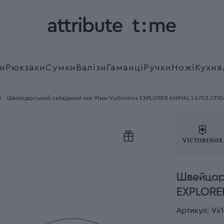
и
Рюкзаки
Сумки
Валізи
Гаманці
Ручки
Ножі
Кухня
Швейцарський складаний ніж 91мм Victorinox EXPLORER ANIMAL 1.6703.7.F1
Швейцарс
EXPLORER
Артикул:
Vx