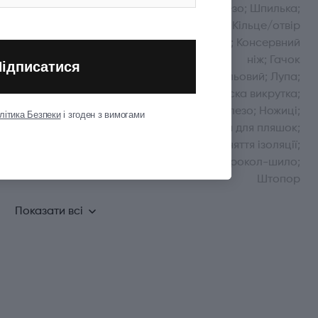
Велике лезо; Шпилька;
Зубочистка; Кільце/отвір
для підвісу; Консервний
ніж; Гачок
Підписатися
багатоцільовий; Лупа;
Мала пласка викрутка;
Мале лезо; Ножиці;
літика Безпеки
і згоден з вимогами
Відкривачка для пляшок;
Паз для зняття ізоляції;
Пінцет; Дірокол-шило;
Штопор
Показати всі