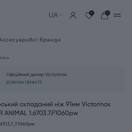
UA
0
0
Аксесуари
Всі бренди
060pw
Офіційний дилер Victorinox
ДОВІЧНА ГАРАНТІЇ
ький складаний ніж 91мм Victorinox
 ANIMAL 1.6703.7.F1060pw
16703.7_F1060pw