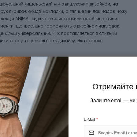
кціональний кишеньковий ніж з вишуканим дизайном, на
рук вкриває обидві накладки, а глянцевий лак надає ножу
лекція ANIMAL виділяється яскравими особливостями:
ементи, що ідеально гармонують із дизайном накладок.
е більш універсальним. Ніж поставляється в стильній
ити красу та унікальність дизайну. Вікторінокс
Отримайте 
Залиште email — ми 
E-Mail
*