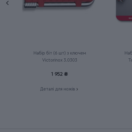
Набір біт (6 шт) з ключем
Наб
Victorinox 3.0303
T
1 952 ₴
Деталі для ножів