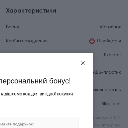
Характеристики
Бренд
Victorinox
Країна походження
Швейцарія
Серія
Explorer
Матеріал руків'я/
Целідор/ABS-пластик
накладок
персональний бонус!
Матеріал леза
Неіржавна сталь
надішлемо код для вигідної покупки
Тип ножового замка
Slip-joint
Функції
Хрестова викрутка 1/2;
Велика пласка викрутка;