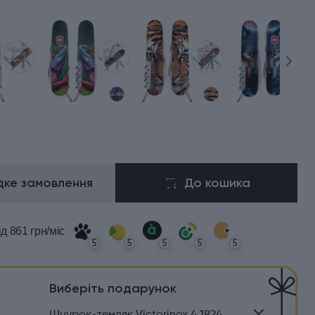
ке замовлення
До кошика
ід 861 грн/міс
5
5
5
5
5
Виберіть подарунок