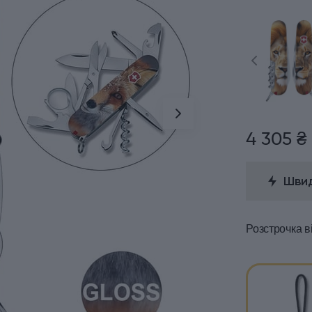
4 305 ₴
Швид
Розстрочка
в