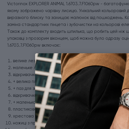
Victorinox EXPLORER ANIMAL 1.6703.7.F1060pw - багатофун
якому зображено чарівну лисицю. Унікальний кольоровий д
виразного блиску та захищає малюнок від пошкоджень. Ко
заміна стандартних пінцета і зубочистки на кольорові ел
Також до комплекту входить шпилька, що робить цей ніж щ
упаковці з прозорим віконцем, щоб можна було одразу оцін
1.6703.7.F1060pw включає:
велике лезо зі сталі 6 см;
маленьке лезо зі сталі 3,5 см;
відкривачка для пляшок;
+ велика плоска викрутка;
+ паз для зняття ізоляції;
відкривачка для консервів;
+ маленька плоска викрутка;
пластикова збільшувальна лінза;
хрестова викрутка 1/2;
ножиці з пружинним механізмом;