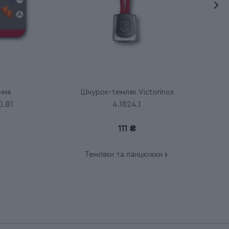
ння
Шнурок-темляк Victorinox
0.B1
4.1824.1
111 ₴
Темляки та ланцюжки