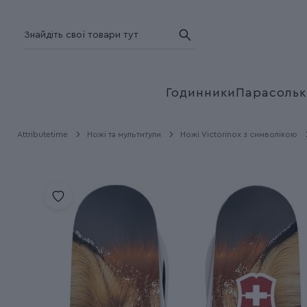
Годинники
Парасольк
Attributetime
Ножі та мультитули
Ножі Victorinox з символікою