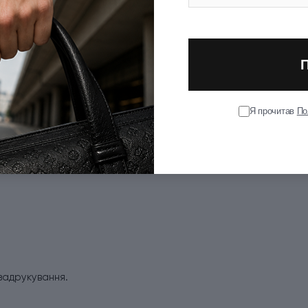
Я прочитав
По
задрукування.