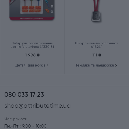
Набір для розпалювання
Шнурок-темляк Victorinox
вогню Victorinox 4.1330.B1
4.1824.1
1 998 ₴
111 ₴
Деталі для ножів
Темляки та ланцюжки
080 033 17 23
shop@attributetime.ua
Час роботи:
Пн.-Пт.: 9:00 - 18:00