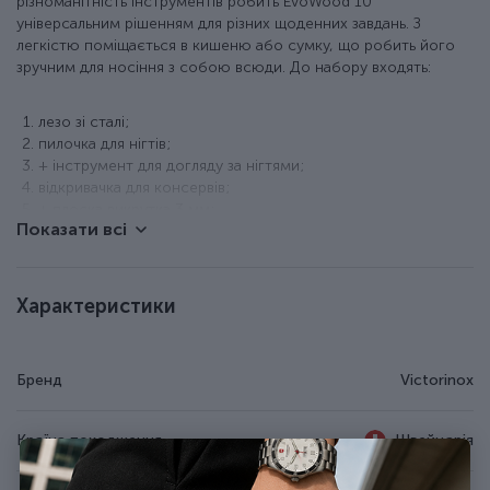
різноманітність інструментів робить EvoWood 10
універсальним рішенням для різних щоденних завдань. З
легкістю поміщається в кишеню або сумку, що робить його
зручним для носіння з собою всюди. До набору входять:
лезо зі сталі;
пилочка для нігтів;
+ інструмент для догляду за нігтями;
відкривачка для консервів;
+ плоска викрутка 3 мм;
Показати всі
відкривачка для пляшок;
+ велика плоска викрутка;
+ паз для зняття ізоляції;
штопор;
Характеристики
шило;
кільце для ключів або темляка.
Особливості ножа Victorinox 2.3801.63
Бренд
Victorinox
Легка вага - 54 г.
Країна походження
Швейцарія
Компактний розмір - 85 x 28 x 17,5 мм.
11 функцій.