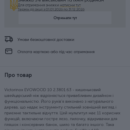
Знижка 5% військовим та їхнім родинам
Для отримання знижки
натисни тут
Термін дії акції з 01.01.2026 по 31.12.2026
Отримати тут
Умови безкоштовної доставки
Оплата карткою або під час отримання
Про товар
Victorinox EVOWOOD 10 2.3801.63 - кишеньковий
швейцарський ніж відрізняється привабливим дизайном і
функціональністю. Його руків'я виконано з натурального
дерева, що надає інструменту стильний зовнішній вигляд і
приємне тактильне відчуття. Цей мультитул має 11 корисних
функцій, включаючи гостре лезо, пилочку, відкривачки для
пляшок і консервних банок, шило та багато іншого. Така