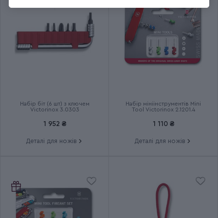
Група
EVOWOOD 10
Тип випуску товару
Серійний
Країна збірки
Швейцарія
Термін гарантії
Довічна
Набір біт (6 шт) з ключем
Набір мініінструментів Mini
Victorinox 3.0303
Tool Victorinox 2.1201.4
1 952 ₴
1 110 ₴
Деталі для ножів
Деталі для ножів