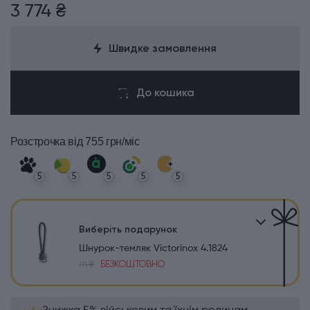
3 774 ₴
Швидке замовлення
До кошика
Розстрочка
від 755 грн/міс
5
5
5
5
5
Виберіть подарунок
Шнурок-темляк Victorinox 4.1824
БЕЗКОШТОВНО
111 ₴