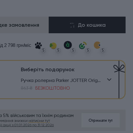
ке замовлення
До кошика
ід 2 798 грн/міс
5
5
5
5
5
Виберіть подарунок
Ручка ролерна Parker JOTTER Originals Blue CT RB
863 ₴
БЕЗКОШТОВНО
 5% військовим та їхнім родинам
Отримати тут
римання знижки
натисни тут
ї акції з 01.01.2026 по 31.12.2026