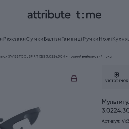
и
Рюкзаки
Сумки
Валізи
Гаманці
Ручки
Ножі
Кухня
orinox SWISSTOOL SPIRIT XBS 3.0224.3CN + чорний нейлоновий чохол
Мультиту
3.0224.3
Артикул:
Vx