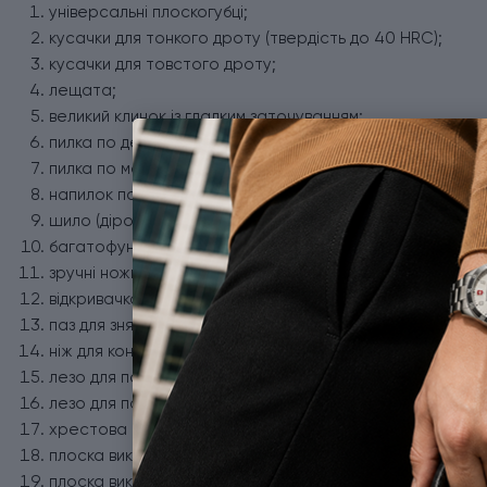
універсальні плоскогубці;
кусачки для тонкого дроту (твердість до 40 HRC);
кусачки для товстого дроту;
лещата;
великий клинок із гладким заточуванням;
пилка по дереву;
пилка по металу;
напилок по металу;
шило (дірокол);
багатофункціональний гачок;
зручні ножиці;
відкривачка для пляшок;
паз для зняття ізоляції;
ніж для консервів;
лезо для поздовжнього розрізу кабелю;
лезо для поперечного розрізу кабелю;
хрестова викрутка (тип ½);
плоска викрутка 2 мм;
плоска викрутка 3 мм;