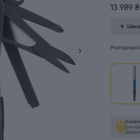
13 989 ₴
Швид
Розстрочка
в
Знижка
Для от
Термін ді