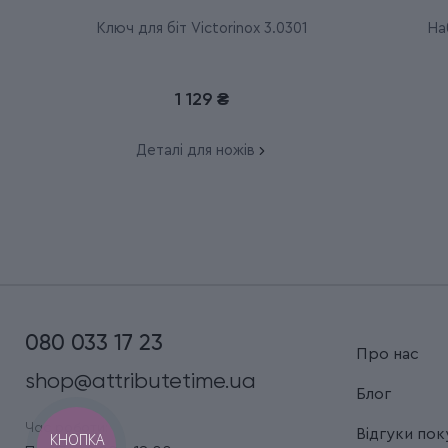
Ключ для біт Victorinox 3.0301
Наб
1 129 ₴
Деталі для ножів
080 033 17 23
Про нас
shop@attributetime.ua
Блог
Час роботи:
Відгуки пок
КНОПКА