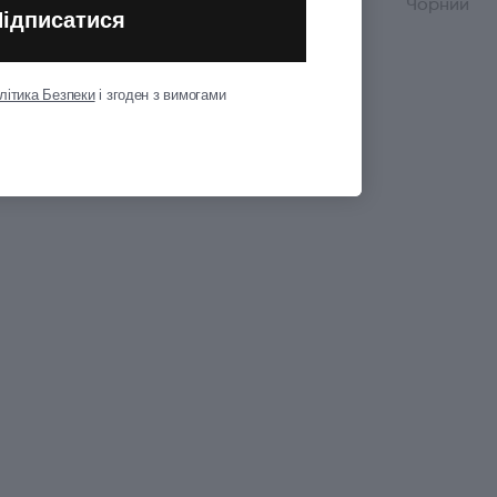
Колір
Чорний
Підписатися
Показати всі
літика Безпеки
і згоден з вимогами