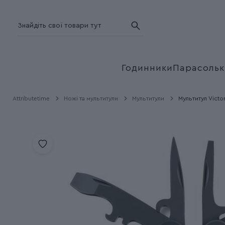
Годинники
Парасольк
Attributetime
Ножі та мультитули
Мультитули
Мультитул Vict