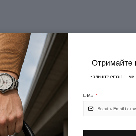
Отримайте 
Залиште email — ми 
E-Mail
*