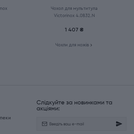
inox
Чохол для мультитула
Victorinox 4.0832.N
1 407 ₴
Чохли для ножів
Слідкуйте за новинками та
и
акціями:
зпеки