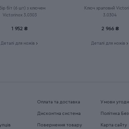
ір біт (6 шт) з ключем
Ключ храповий Victor
Victorinox 3.0303
3.0304
1 952 ₴
2 966 ₴
Деталі для ножів
Деталі для ножів
Оплата та доставка
Умови угод
Дисконтна система
Політика Бе
упців
Повернення товару
Карта сайту