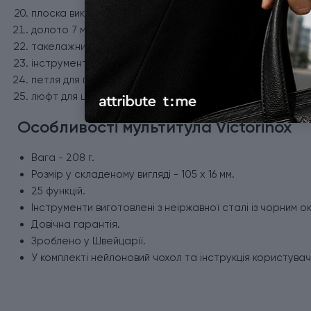
плоска викрутка 6 мм;
долото 7 мм;
такелажний інструмент;
інструмент для зачистки дроту;
петля для підвісу;
люфт для штопора (штопор купується окремо).
Особливості мультитула Victorinox
Вага - 208 г.
Розмір у складеному вигляді - 105 x 16 мм.
25 функцій.
Інструменти виготовлені з неіржавної сталі із чорним о
Довічна гарантія.
Зроблено у Швейцарії.
У комплекті нейлоновий чохол та інструкція користувач