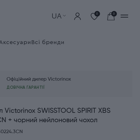
UA
0
0
Аксесуари
Всі бренди
Офіційний дилер Victorinox
ДОВІЧНА ГАРАНТІЇ
л Victorinox SWISSTOOL SPIRIT XBS
CN + чорний нейлоновий чохол
30224.3CN