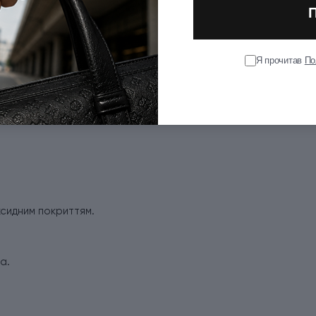
Я прочитав
По
ксидним покриттям.
а.