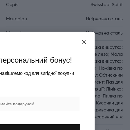
Серія
Swisstool Spirit
Матеріал
Неіржавна сталь
Матеріал леза
Неіржавна сталь
Функції
Велика пласка викрутка;
Велике лезо; Мала
персональний бонус!
пласка викрутка;
Напилок; Ножівка по
надішлемо код для вигідної покупки
металу; Обтискний
інструмент; Паз для
зняття ізоляції; Лінійка;
Дірокол-шило; Пилка по
дереву; Кусачки для
дроту; Відкривачка для
пляшок; Консервний ніж