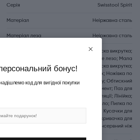
Серія
Swisstool Spirit
Матеріал
Неіржавна сталь
Матеріал леза
Неіржавна сталь
Функції
Велика пласка викрутка;
Велике лезо; Мала
персональний бонус!
пласка викрутка;
Напилок; Ножівка по
металу; Обтискний
надішлемо код для вигідної покупки
інструмент; Паз для
зняття ізоляції; Лінійка;
Дірокол-шило; Пилка по
дереву; Кусачки для
дроту; Відкривачка для
пляшок; Консервний ніж