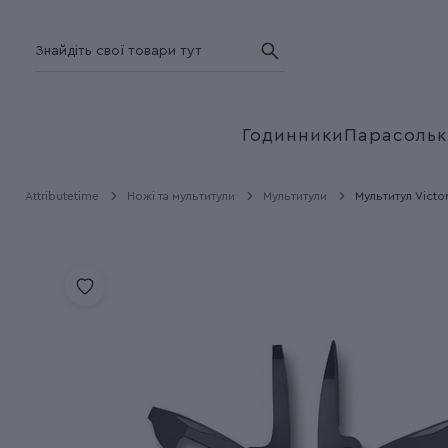
Годинники
Парасольк
Attributetime
Ножі та мультитули
Мультитули
Мультитул Vict