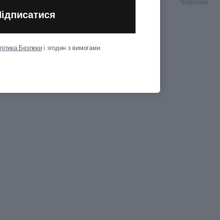
Колір
Чорний
Підписатися
Показати всі
літика Безпеки
і згоден з вимогами