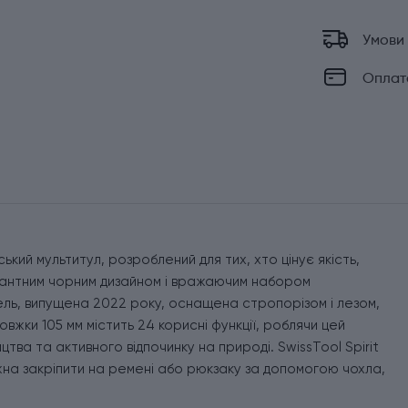
Умови
Оплат
кий мультитул, розроблений для тих, хто цінує якість,
легантним чорним дизайном і вражаючим набором
дель, випущена 2022 року, оснащена стропорізом і лезом,
вжки 105 мм містить 24 корисні функції, роблячи цей
цтва та активного відпочинку на природі. SwissTool Spirit
жна закріпити на ремені або рюкзаку за допомогою чохла,