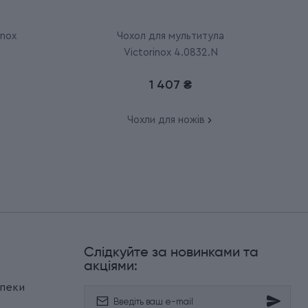
inox
Чохол для мультитула
Victorinox 4.0832.N
1 407 ₴
Чохли для ножів
Слідкуйте за новинками та
и
акціями:
зпеки