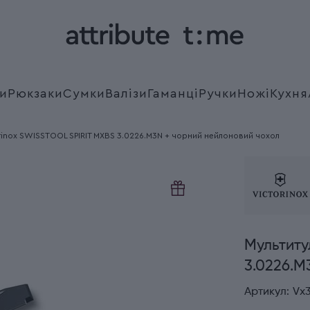
и
Рюкзаки
Сумки
Валізи
Гаманці
Ручки
Ножі
Кухня
orinox SWISSTOOL SPIRIT MXBS 3.0226.M3N + чорний нейлоновий чохол
Мультиту
3.0226.M
Артикул:
Vx