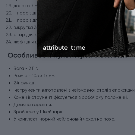
долото 7 мм;
+ проріз для поздовжнього розрізу кабелю;
+ проріз для поперечного розрізу кабелю;
викрутка 3 мм;
отвір для кріплення кліпа (кліп продається окремо);
люфт для штопора (штопор продається окремо).
Особливості мультитула Victorinox
Вага - 211 г.
Розмір - 105 x 17 мм.
24 функції.
Інструменти виготовлені з неіржавної сталі з епоксидн
Кожен інструмент фіксується в робочому положенні.
Довічна гарантія.
Зроблено у Швейцарії.
У комплекті чорний нейлоновий чохол на пояс.