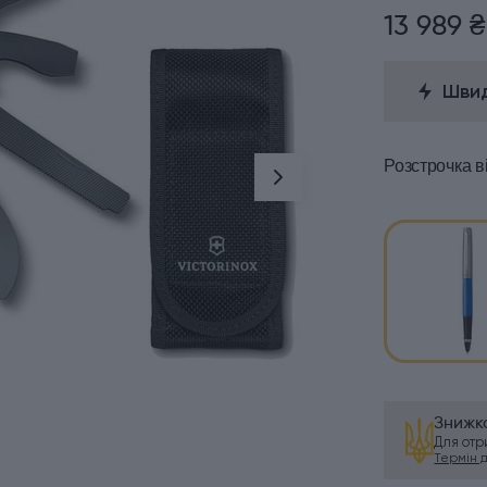
13 989 ₴
Швид
Розстрочка
в
Знижка
Для от
Термін ді