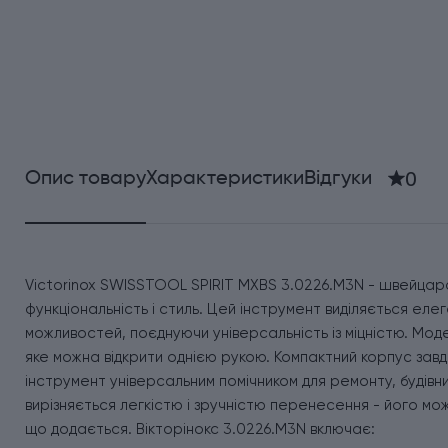
0
Опис товару
Характеристики
Відгуки
Victorinox SWISSTOOL SPIRIT MXBS 3.0226.M3N - швейцарсь
функціональність і стиль. Цей інструмент виділяється е
можливостей, поєднуючи універсальність із міцністю. Мо
яке можна відкрити однією рукою. Компактний корпус завдо
інструмент універсальним помічником для ремонту, будівни
вирізняється легкістю і зручністю перенесення - його мо
що додається. Вікторінокс 3.0226.M3N включає: