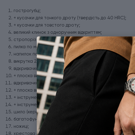
гострогубці;
+ кусачки для тонкого дроту (твердість до 40 HRC);
+ кусачки для товстого дроту;
великий клинок з одноручним відкриттям;
стропоріз (одноручний);
пилка по металу;
напилок по металу;
викрутка 2 мм;
відкривачка для консервів;
+ плоска викрутка 3 мм;
відкривачка для пляшок;
+ плоска викрутка 6 мм;
+ інструмент для відкриття ящиків;
+ інструмент для згинання дроту;
шило (кернер);
багатофункціональний гачок;
ножиці;
хрестова викрутка 1/2;