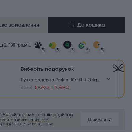
ке замовлення
До кошика
ід 2 798 грн/міс
5
5
5
5
5
Виберіть подарунок
Ручка ролерна Parker JOTTER Originals Blue CT RB
863 ₴
БЕЗКОШТОВНО
 5% військовим та їхнім родинам
Отримати тут
римання знижки
натисни тут
ї акції з 01.01.2026 по 31.12.2026