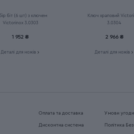
ір біт (6 шт) з ключем
Ключ храповий Victor
Victorinox 3.0303
3.0304
1 952 ₴
2 966 ₴
Деталі для ножів
Деталі для ножів
Оплата та доставка
Умови угод
Дисконтна система
Політика Бе