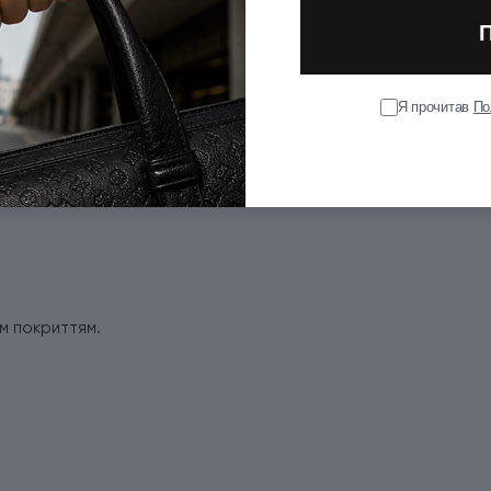
Я прочитав
По
им покриттям.