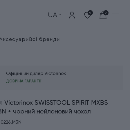
UA
0
0
Аксесуари
Всі бренди
Офіційний дилер Victorinox
ДОВІЧНА ГАРАНТІЇ
л Victorinox SWISSTOOL SPIRIT MXBS
3N + чорний нейлоновий чохол
30226.M3N