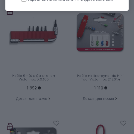
Група
Garden Floral
Тип випуску товару
Серійний
Країна збірки
Швейцарія
Термін гарантії
Довічна
Набір біт (6 шт) з ключем
Набір мініінструментів Mini
Victorinox 3.0303
Tool Victorinox 2.1201.4
1 952 ₴
1 110 ₴
Деталі для ножів
Деталі для ножів