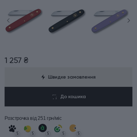
1 257 ₴
Швидке замовлення
До кошика
Розстрочка
від 251 грн/міс
5
5
5
5
5