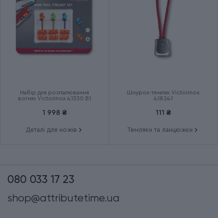
Набір для розпалювання
Шнурок-темляк Victorinox
вогню Victorinox 4.1330.B1
4.1824.1
1 998 ₴
111 ₴
Деталі для ножів
Темляки та ланцюжки
080 033 17 23
shop@attributetime.ua