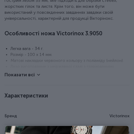
гострим лезом 55 мм, яке підходить для обрізки стебел,
жорстких гілок та листя. Крім того, він може бути
використаний у повсякденних завданнях завдяки своїй
універсальності, характерній для продукції Вікторінокс.
Особливості ножа Victorinox 3.9050
Легка вага - 34 г.
Розмір - 100 x 14 мм.
Матові накладки червоного кольору з поліаміду (нейлон).
Лезо виготовлене з неіржавної сталі з гравіюванням.
Довічна гарантія.
Показати всі
Зроблено у Швейцарії.
Оригінальна коробка з сертифікатом якості.
Характеристики
Бренд
Victorinox
Країна походження
Швейцарія