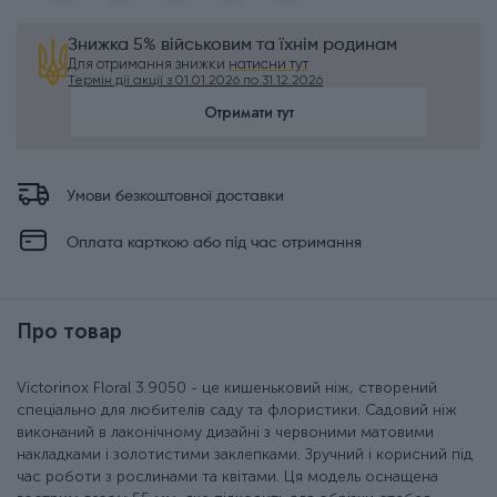
Знижка 5% військовим та їхнім родинам
Для отримання знижки
натисни тут
Термін дії акції з 01.01.2026 по 31.12.2026
Отримати тут
Умови безкоштовної доставки
Оплата карткою або під час отримання
Про товар
Victorinox Floral 3.9050 - це кишеньковий ніж, створений
спеціально для любителів саду та флористики. Садовий ніж
виконаний в лаконічному дизайні з червоними матовими
накладками і золотистими заклепками. Зручний і корисний під
час роботи з рослинами та квітами. Ця модель оснащена