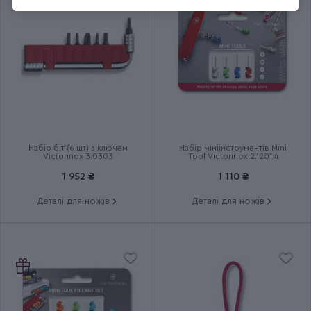
Група
Garden Budding
Тип випуску товару
Серійний
Країна збірки
Швейцарія
Термін гарантії
Довічна
Набір біт (6 шт) з ключем
Набір мініінструментів Mini
Victorinox 3.0303
Tool Victorinox 2.1201.4
1 952 ₴
1 110 ₴
Деталі для ножів
Деталі для ножів