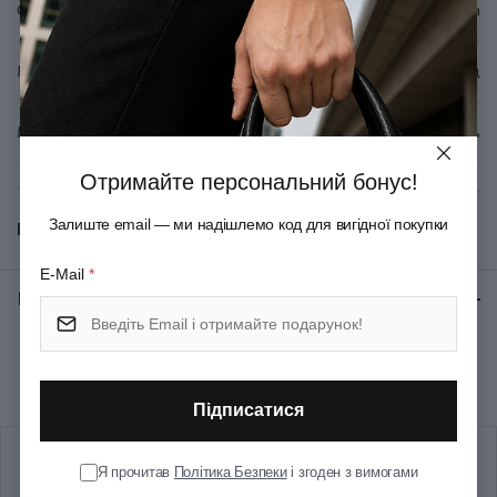
Серія
Garden
Матеріал руків'я/накладок
Поліамід
Матеріал леза
Неіржавна сталь
Отримайте персональний бонус!
Тип ножового замка
Slip-joint
Залиште email — ми надішлемо код для вигідної покупки
Показати всі
Колір
Червоний
E-Mail
*
Відгуки:
★ 0 (0)
Розмір
Середній
Рекомендуємо купити разом
Довжина складаного ножа
100
(мм)
Підписатися
Кількість шарів
1
Я прочитав
Політика Безпеки
і згоден з вимогами