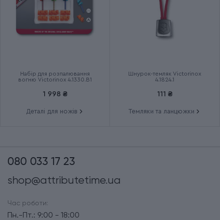
Набір для розпалювання
Шнурок-темляк Victorinox
вогню Victorinox 4.1330.B1
4.1824.1
1 998 ₴
111 ₴
Деталі для ножів
Темляки та ланцюжки
080 033 17 23
shop@attributetime.ua
Час роботи:
Пн.-Пт.: 9:00 - 18:00