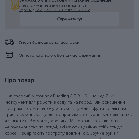
Знижка 5% військовим та їхнім родинам
Для отримання знижки
натисни тут
Термін дії акції з 01.01.2026 по 31.12.2026
Отримати тут
Умови безкоштовної доставки
Оплата карткою або під час отримання
Про товар
Ніж садовий Victorinox Budding 2 3.9110 - це надійний
інструмент для роботи в саду та на городі. Він оснащений
гострим лезом із заточуванням типу Plain і функціональним
пристосуванням, що легко проникає крізь різні матеріали, такі
як пластик або м'яка деревина. Матеріали ножа виконані з
неіржавної сталі та латуні, які мають відмінну стійкість до
корозії і зберігають гостроту довгий час. Зручне руків'я