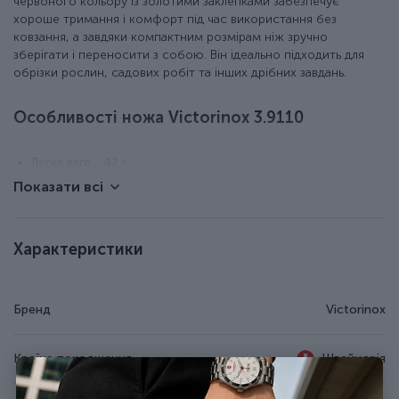
червоного кольору із золотими заклепками забезпечує
хороше тримання і комфорт під час використання без
ковзання, а завдяки компактним розмірам ніж зручно
зберігати і переносити з собою. Він ідеально підходить для
обрізки рослин, садових робіт та інших дрібних завдань.
Особливості ножа Victorinox 3.9110
Легка вага - 42 г.
Розмір - 94 x 23 x 12 мм.
Показати всі
Інструменти виготовлені з неіржавної сталі.
Накладки із матового нейлону з логотипом бренду.
Довічна гарантія.
Характеристики
Зроблено в Швейцарії.
Бренд
Victorinox
Країна походження
Швейцарія