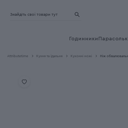
Годинники
Парасольк
Attributetime
Кухня та їдальня
Кухонні ножі
Ніж обвалювальни