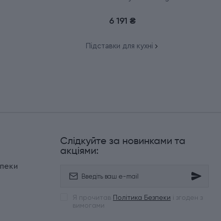
7.7033.03
6 191 ₴
Підставки для кухні
Слідкуйте за новинками та
и
акціями:
зпеки
Я прочитав
Політика Безпеки
і згоден з
вимогами