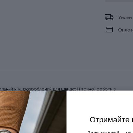
Умови
Оплат
альний ніж, розроблений для швидкої і точної роботи з
 забезпечує легке відділення м'яса від кістки, мінімізуючи
ристання в м'ясопереробних цехах, на виробничих
ситної неіржавної сталі, має оптимальний баланс гнучкості
е до корозії і витримує інтенсивну експлуатацію. Гладка
Отримайте 
 а рифлена бічна поверхня знижує опір під час роботи,
гравіювання з логотипом Victorinox, серійним номером і