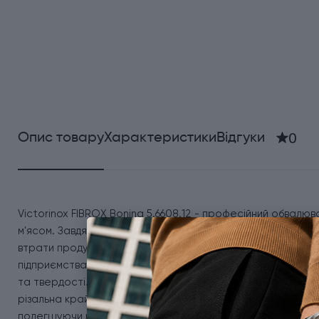
0
Опис товару
Характеристики
Відгуки
Victorinox FIBROX Boning 5.6608.12 - професійний обвалюв
м'ясом. Завдяки вигнутому вузькому лезу довжиною 12 см, він
втрати продукту. Ця модель ідеально підходить для вико
підприємствах і професійних кухнях. Лезо з міцної мартен
та твердості. Воно довго зберігає гостроту заточки, стійк
різальна крайка дає змогу робити чисті й акуратні зрізи,
полегшуючи процес обробки. На клинку нанесено лазерне 