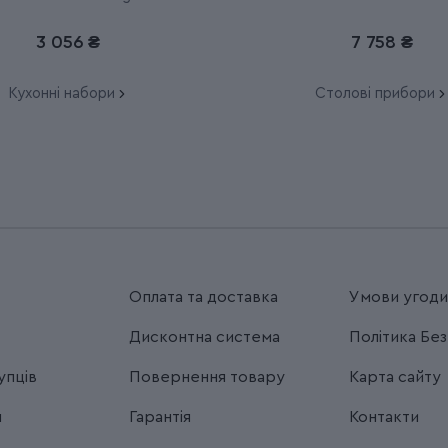
6.7191.F1
6.9096.12W41.12
3 056 ₴
7 758 ₴
Кухонні набори
Столові прибори
Оплата та доставка
Умови угод
Дисконтна система
Політика Бе
упців
Повернення товару
Карта сайту
я
Гарантія
Контакти