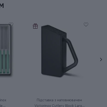
м
inox
Підставка з наповнювачем
le
Victorinox Cutlery Block Large