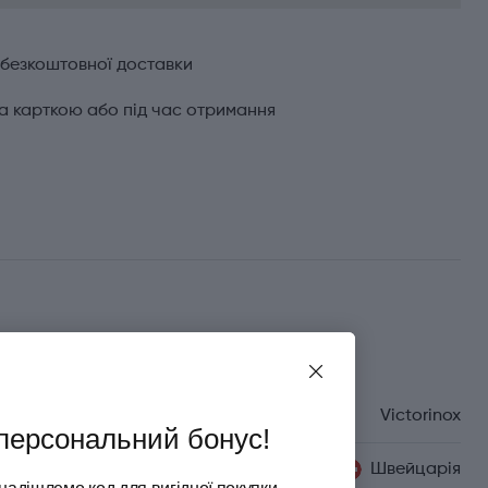
 безкоштовної доставки
а карткою або під час отримання
Характеристики
Бренд
Victorinox
персональний бонус!
Країна походження
Швейцарія