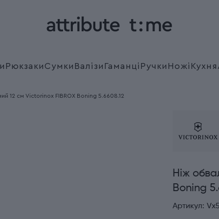
и
Рюкзаки
Сумки
Валізи
Гаманці
Ручки
Ножі
Кухня
й 12 см Victorinox FIBROX Boning 5.6608.12
Ніж обва
Boning 5.
Артикул:
Vx5