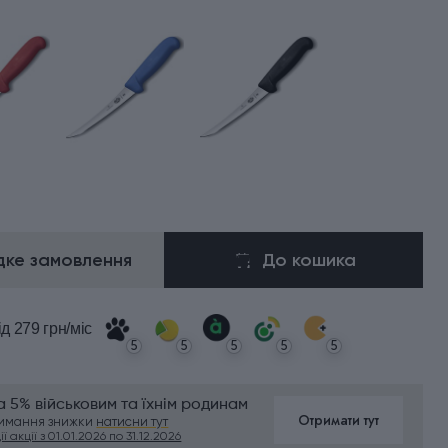
ке замовлення
До кошика
ід 279 грн/міс
5
5
5
5
5
 5% військовим та їхнім родинам
Отримати тут
римання знижки
натисни тут
ї акції з 01.01.2026 по 31.12.2026