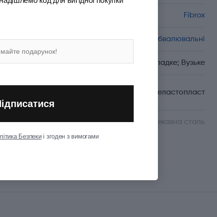
надішлемо код для вигідної покупки
Серія
Fibrox
Спеціалізація
Обвалювальні
Вид леза
Гладке; Вузьке
Матеріал руків'я/
Термоеластопласт
накладок
Підписатися
Матеріал леза
Неіржавна сталь
літика Безпеки
і згоден з вимогами
Показати всі