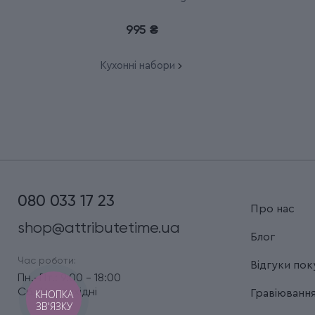
6.7116.23L92
995 ₴
Кухонні набори
080 033 17 23
Про нас
shop@attributetime.ua
Блог
Час роботи:
Відгуки пок
Пн.-Пт.: 9:00 - 18:00
Сб.-Нд.: вихідні
КНОПКА
Гравіюванн
ЗВ'ЯЗКУ