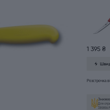
1 395 ₴
Швид
Розстрочка
в
Знижка
Для от
Термін ді