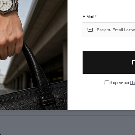
ечним.
E-Mail
*
Я прочитав
По