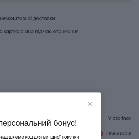
 безкоштовної доставки
а карткою або під час отримання
Характеристики
Бренд
Victorinox
персональний бонус!
Країна походження
Швейцарія
надішлемо код для вигідної покупки