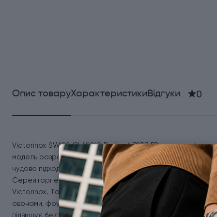
0
Опис товару
Характеристики
Відгуки
Victorinox SWISS CLASSIC Paring 6.7833.FB - кухонний ніж і
модель розроблена для тих, хто цінує практичність, надійн
чудово підходить для використання як вдома, так і в поїздка
Серейторне лезо виготовлене із високоякісної неіржавно
Victorinox. Така заточка ідеально справляється з нарізкою
овочами, фруктами та хлібом. Складаний механізм забезпе
підвищує безпеку. Ергономічна форма рукояті та нековзке