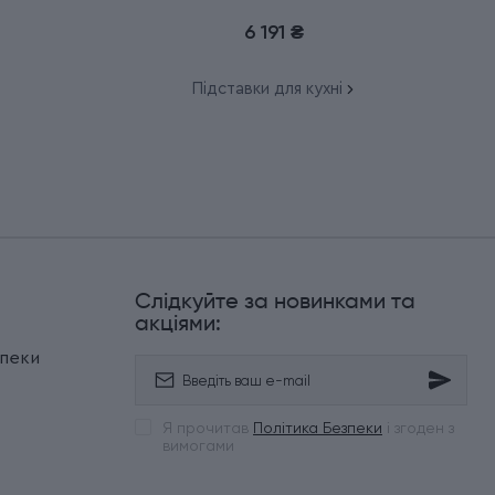
7.7033.03
6 191 ₴
Підставки для кухні
Слідкуйте за новинками та
и
акціями:
зпеки
Я прочитав
Політика Безпеки
і згоден з
вимогами