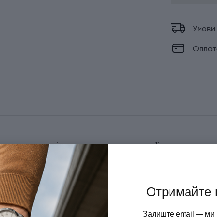
Умови
Оплат
з чорним руків'ям і складним лезом довжиною 11 см. Ця
ість і універсальність. Завдяки компактному дизайну, ніж
х, на пікніках або під час відпочинку на природі.
ї сталі і прикрашене фірмовим гравіюванням бренду
Отримайте 
 та чищенням м'яких і твердих продуктів, включно з
чує зручність зберігання і транспортування, а також
Залиште email — ми 
 покриття гарантують надійний хват навіть у вологих