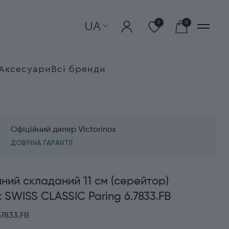
UA
0
0
Аксесуари
Всі бренди
Офіційний дилер Victorinox
ДОВІЧНА ГАРАНТІЇ
нний складаний 11 см (серейтор)
x SWISS CLASSIC Paring 6.7833.FB
7833.FB