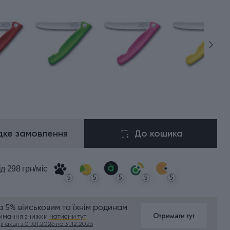
ке замовлення
До кошика
ід 298 грн/міс
5
5
5
5
5
 5% військовим та їхнім родинам
Отримати тут
римання знижки
натисни тут
ї акції з 01.01.2026 по 31.12.2026