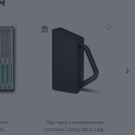
м
inox
Підставка з наповнювачем
le
Victorinox Cutlery Block Large