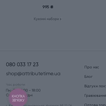
6.7116.23L92
995 ₴
Кухонні набори
080 033 17 23
Про нас
shop@attributetime.ua
Блог
Час роботи:
Відгуки пок
Пн.-Пт.: 9:00 - 18:00
Сб.-Нд.: вихідні
Гравіюванн
КНОПКА
ЗВ'ЯЗКУ
Оптова торг
г. Київ, вул. Волноваська, будинок № 12/16