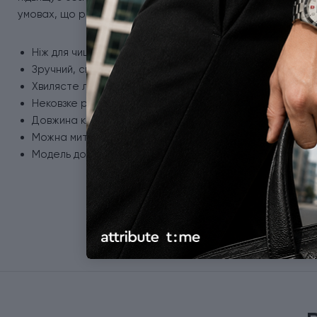
умовах, що робить використання ножа комфортним і безп
Ніж для чищення та нарізки овочів або фруктів.
Зручний, складаний механізм.
Хвилясте лезо з неіржавної сталі.
Нековзке руків'я із поліпропілену.
Довжина клинка - 11 см.
Можна мити в посудомийній машині.
Модель доступна також із гладким лезом.