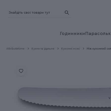
Годинники
Парасольк
Attributetime
Кухня та їдальня
Кухонні ножі
Ніж кухонний скл