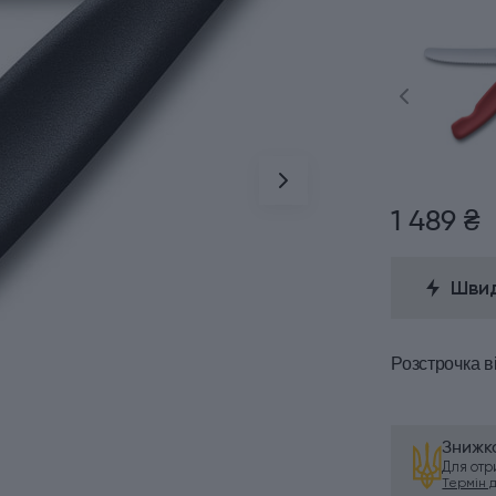
1 489 ₴
Швид
Розстрочка
в
Знижка
Для от
Термін ді