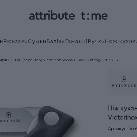
и
Рюкзаки
Сумки
Валізи
Гаманці
Ручки
Ножі
Кухня
аданий 11 см (серейтор) Victorinox SWISS CLASSIC Paring 6.7833.FB
Ніж кухо
Victorino
Артикул:
Vx6