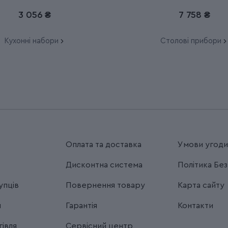
6.7191.F1
6.9096.12W41.12
3 056 ₴
7 758 ₴
Кухонні набори
Столові прибори
Оплата та доставка
Умови угод
Дисконтна система
Політика Бе
упців
Повернення товару
Карта сайту
я
Гарантія
Контакти
івля
Сервісний центр