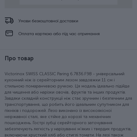
Умови безкоштовної доставки
Оплата карткою або під час отримання
Про товар
Victorinox SWISS CLASSIC Paring 6.7836.F9B - універсальний
кухонний ніж із серейторним лезом завдовжки 11 см і
стильною помаранчевою ручкою. Ця модель ідеально підійде
для чищення або нарізки овочів, фруктів та інших продуктів.
Завдяки складній конструкції ніж стає зручним і безпечним для
транспортування, що робить його ідеальним супутником для
пікніків і подорожей. Лезо виконано із високоякісної
неіржавної сталі, яке стійке до корозії та механічних
пошкоджень. Гострі зубці серейторного заточування
забезпечують легкість у нарізуванні м'яких і твердих продуктів,
включаючи хрусткий хліб або стиглі томати. На лезі також