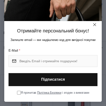
Спеціалізація
фруктів
Вид леза
Серейторне
; Складане
Матеріал руків'я/накладок
Поліпропілен
Отримайте персональний бонус!
Показати всі
Залиште email — ми надішлемо код для вигідної покупки
Матеріал леза
Неіржавна сталь
Відгуки:
★ 0 (0)
E-Mail
*
Колір
Помаранчевий
Рекомендуємо купити разом
Довжина леза (см)
11
Підписатися
Група
SwissClassic Paring
Я прочитав
Політика Безпеки
і згоден з вимогами
Тип випуску товару
Серійний