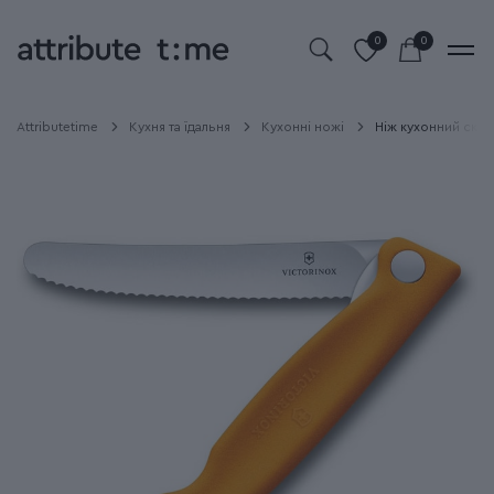
0
0
Attributetime
Кухня та їдальня
Кухонні ножі
Ніж кухонний склад