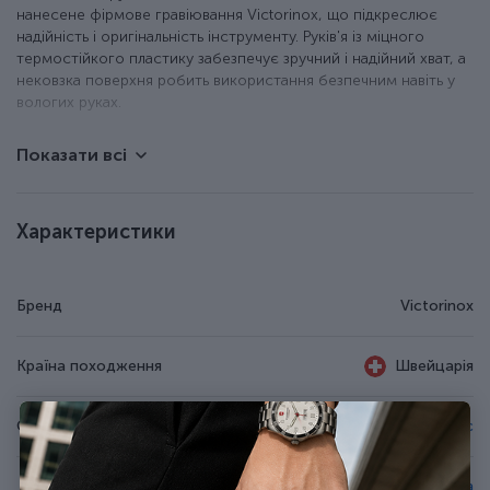
нанесене фірмове гравіювання Victorinox, що підкреслює
надійність і оригінальність інструменту. Руків'я із міцного
термостійкого пластику забезпечує зручний і надійний хват, а
нековзка поверхня робить використання безпечним навіть у
вологих руках.
Показати всі
Ніж для чищення та нарізки овочів або фруктів.
Зручний, складаний механізм.
Хвилясте лезо з неіржавної сталі.
Нековзке руків'я із поліпропілену.
Характеристики
Довжина клинка - 11 см.
Можна мити в посудомийній машині.
Модель доступна також із гладким лезом.
Бренд
Victorinox
Країна походження
Швейцарія
Серія
Swiss Classic
Для чищення овочів та