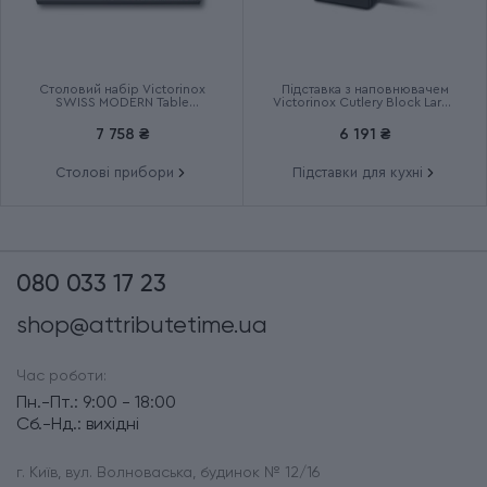
Столовий набір Victorinox
Підставка з наповнювачем
SWISS MODERN Table
Victorinox Cutlery Block Large
6.9096.12W41.12
7.7033.03
7 758 ₴
6 191 ₴
Столові прибори
Підставки для кухні
080 033 17 23
shop@attributetime.ua
Час роботи:
Пн.-Пт.: 9:00 - 18:00
Сб.-Нд.: вихідні
г. Київ, вул. Волноваська, будинок № 12/16