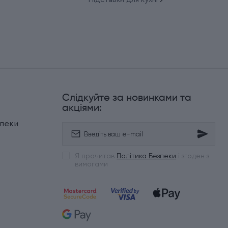
Слідкуйте за новинками та
и
акціями:
зпеки
Я прочитав
Політика Безпеки
і згоден з
вимогами