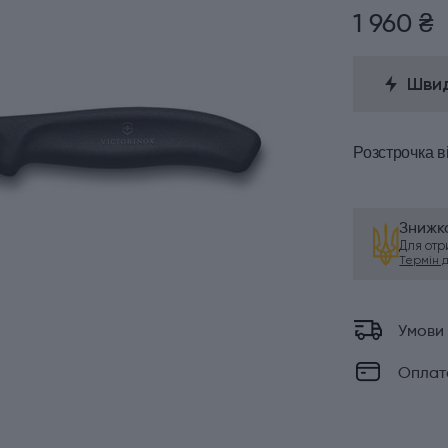
1 960 ₴
Швид
Розстрочка
в
Знижка
Для от
Термін ді
Умови
Оплат