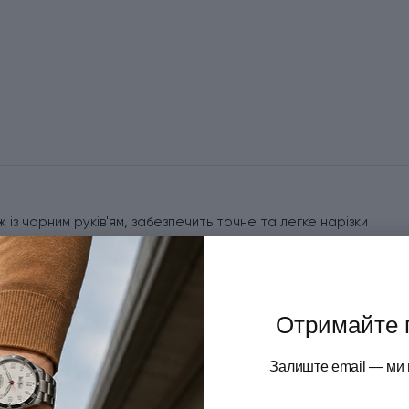
ж із чорним руків'ям, забезпечить точне та легке нарізки
лено із високоякісної неіржавної сталі, гарантує чудову
острозаточеному гладкому лезу, ніж легко впорається навіть
 зрізи. Ергономічне руків'я з міцного поліпропілену має
комфортною і безпечною. Цей кухонний ніж чудово підійде
Отримайте 
огляді, стійкий до вологи та температур.
Залиште email — ми 