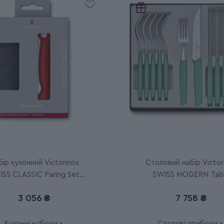
ір кухонний Victorinox
Столовий набір Victor
SS CLASSIC Paring Set
SWISS MODERN Tab
6.7191.F1
6.9096.12W41.12
3 056 ₴
7 758 ₴
Кухонні набори
Столові прибори