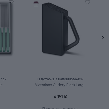
inox
Підставка з наповнювачем
le
Victorinox Cutlery Block Large
7.7033.03
6 191 ₴
Підставки для кухні