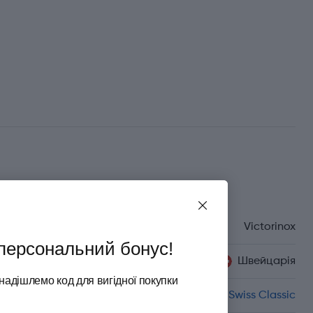
Характеристики
Бренд
Victorinox
персональний бонус!
Країна походження
Швейцарія
надішлемо код для вигідної покупки
Серія
Swiss Classic