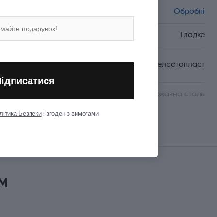
Спеціалізація
Обробні
Вид леза
Гладке
Матеріал руків'я/
Термоеластопласт
накладок
Підписатися
Матеріал леза
Неіржавна сталь
літика Безпеки
і згоден з вимогами
Показати всі
м