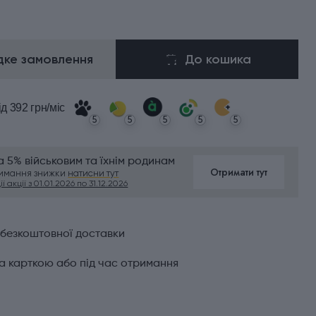
ке замовлення
До кошика
ід 392 грн/міс
5
5
5
5
5
 5% військовим та їхнім родинам
Отримати тут
римання знижки
натисни тут
ї акції з 01.01.2026 по 31.12.2026
 безкоштовної доставки
а карткою або під час отримання