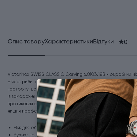
0
Опис товару
Характеристики
Відгуки
Victorinox SWISS CLASSIC Carving 6.8103.18B - обробний ні
м'яса, риби, птиці та овочів. Лезо завдовжки 18 см виготов
гостроту, довговічність і стійкість до корозії. Завдяки г
із замороженими продуктами, забезпечуючи рівні й акуратні
протиковзкі властивості, що робить роботу максимально 
як для професіоналів, так і для любителів. Він простий у д
Ніж для обробки та нарізки.
Вузьке лезо з гострим кінчиком з неіржавної сталі.