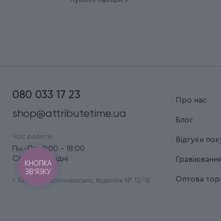
080 033 17 23
Про нас
shop@attributetime.ua
Блог
Час роботи:
Відгуки пок
Пн.-Пт.: 9:00 - 18:00
Сб.-Нд.: вихідні
Гравіюванн
КНОПКА
ЗВ'ЯЗКУ
Оптова торг
г. Київ, вул. Волноваська, будинок № 12/16