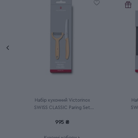
Набір кухонний Victorinox
Наб
SWISS CLASSIC Paring Set
SWI
6.7116.23L92
995 ₴
Кухонні набори