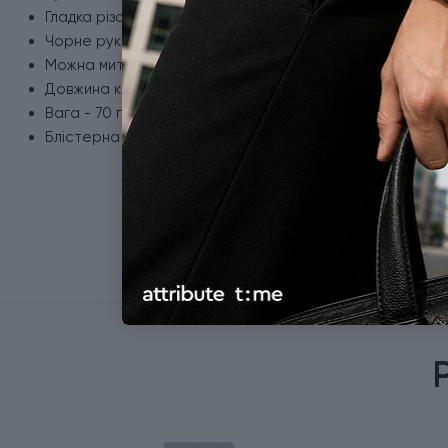
Гладка різальна крайка.
Чорне руків'я із поліпропілену.
Можна мити в посудомийній машині.
Довжина клинка - 18 см.
Вага - 70 г.
Блістерна упаковка.