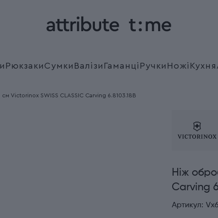
и
Рюкзаки
Сумки
Валізи
Гаманці
Ручки
Ножі
Кухня
см Victorinox SWISS CLASSIC Carving 6.8103.18B
Ніж обро
Carving 6
Артикул:
Vx6