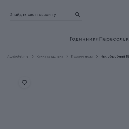
Годинники
Парасольк
Attributetime
Кухня та їдальня
Кухонні ножі
Ніж обробний 18 