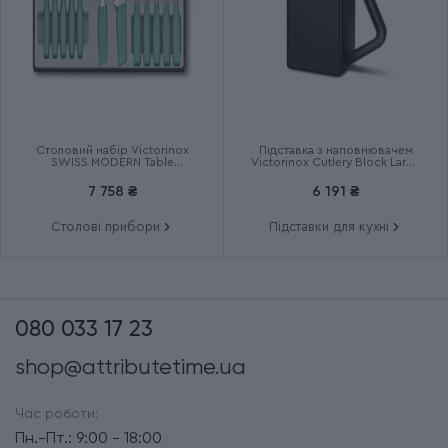
Столовий набір Victorinox
Підставка з наповнювачем
SWISS MODERN Table
Victorinox Cutlery Block Large
6.9096.12W41.12
7.7033.03
7 758 ₴
6 191 ₴
Столові прибори
Підставки для кухні
080 033 17 23
shop@attributetime.ua
Час роботи:
Пн.-Пт.: 9:00 - 18:00