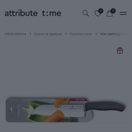
0
0
Attributetime
Кухня та їдальня
Кухонні ножі
Ніж-сантоку 17 см 