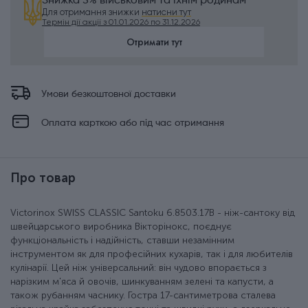
Знижка 5% військовим та їхнім родинам
Для отримання знижки
натисни тут
Термін дії акції з 01.01.2026 по 31.12.2026
Отримати тут
Умови безкоштовної доставки
Оплата карткою або під час отримання
Про товар
Victorinox SWISS CLASSIC Santoku 6.8503.17B - ніж-сантоку від
швейцарського виробника Вікторінокс, поєднує
функціональність і надійність, ставши незамінним
інструментом як для професійних кухарів, так і для любителів
кулінарії. Цей ніж універсальний: він чудово впорається з
нарізким м'яса й овочів, шинкуванням зелені та капусти, а
також рубанням часнику. Гостра 17-сантиметрова сталева