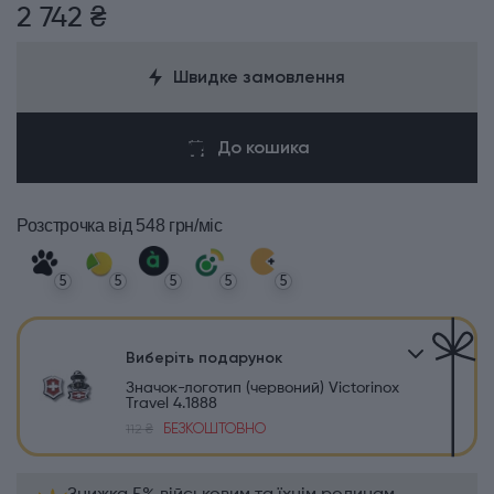
2 742 ₴
Швидке замовлення
До кошика
Розстрочка
від 548 грн/міс
5
5
5
5
5
Виберіть подарунок
Значок-логотип (червоний) Victorinox
Travel 4.1888
БЕЗКОШТОВНО
112 ₴