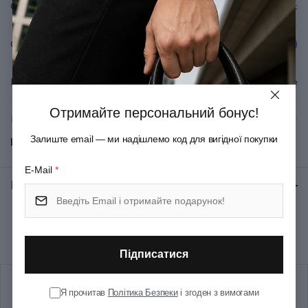
Серія
Swiss Classic
Спеціалізація
Японські (сантоку)
Вид леза
Гладке
Отримайте персональний бонус!
Матеріал руків'я/накладок
Термоеластопласт
Залиште email — ми надішлемо код для вигідної покупки
Показати всі
Матеріал леза
Неіржавна сталь
E-Mail
*
Відгуки:
★ 0 (0)
Колір
Чорний
Рекомендуємо купити разом
Довжина (см)
37.4
Підписатися
Довжина леза (см)
17
Я прочитав
Політика Безпеки
і згоден з вимогами