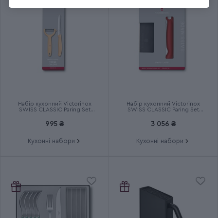
Група
SwissClassic Santoku
Тип випуску товару
Серійний
Країна збірки
Швейцарія
Термін гарантії
Довічна
Набір кухонний Victorinox
Набір кухонний Victorinox
SWISS CLASSIC Paring Set
SWISS CLASSIC Paring Set
6.7116.23L92
6.7191.F1
995 ₴
3 056 ₴
Кухонні набори
Кухонні набори