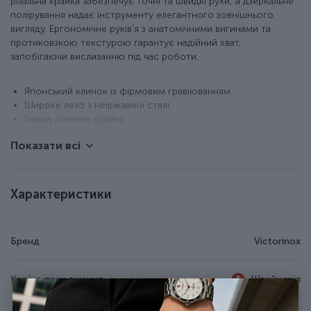
різальна крайка забезпечує точні та швидкі рухи, а дзеркальне
полірування надає інструменту елегантного зовнішнього
вигляду. Ергономічне руків'я з анатомічними вигинами та
протиковзкою текстурою гарантує надійний хват,
запобігаючи вислизанню під час роботи.
Японський клинок із фірмовим гравіюванням.
Широке лезо з неіржавної сталі.
Гладка різальна крайка.
Чорне руків'я із термоеластопласту.
Показати всі
Можна мити в посудомийній машині.
Довжина клинка - 17 см.
Блістерна упаковка.
Характеристики
Бренд
Victorinox
Країна походження
Швейцарія