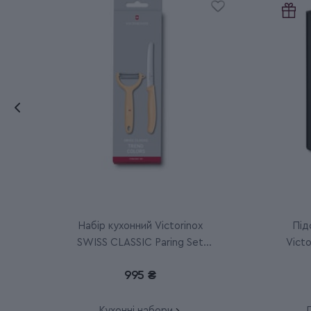
Набір кухонний Victorinox
Під
SWISS CLASSIC Paring Set
Victo
6.7116.23L92
995 ₴
Кухонні набори
П