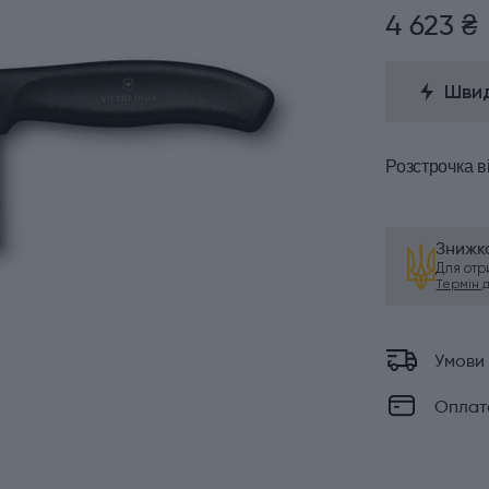
4 623 ₴
Швид
Розстрочка
в
Знижка
Для от
Термін ді
Умови
Оплат