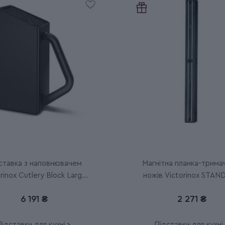
ставка з наповнювачем
Магнітна планка-трима
rinox Cutlery Block Large
ножів Victorinox STA
7.7033.03
7.7091.3
6 191 ₴
2 271 ₴
ідставки для кухні
Підставки для кухні