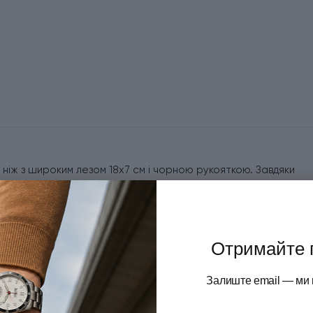
й ніж з широким лезом 18х7 см і чорною рукояткою. Завдяки
'ясо, подрібнює продукти, розрізає тісто на порції. Такий
 інструментів: від слайсера і подрібнювача до молотка для
ений контроль і комфорт навіть при тривалій роботі,
 на кухні.
Отримайте 
Залиште email — ми 
ира.