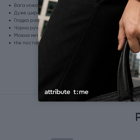
Вага ножа - 198 г.
Дуже широке лезо з неіржавної сталі.
Гладка різальна крайка.
Чорна ручка з термоеластопласту.
Можна мити в посудомийній машині.
Ніж поставляється в блістерній упаковці.