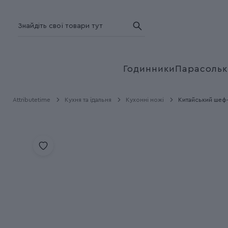
Годинники
Парасольк
Attributetime
Кухня та їдальня
Кухонні ножі
Китайський шеф-