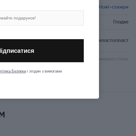
Спеціалізація
Ножі-сокири
Вид леза
Гладке
Матеріал руків'я/
Термоеластопласт
накладок
Підписатися
Матеріал леза
Неіржавна сталь
літика Безпеки
і згоден з вимогами
Показати всі
м