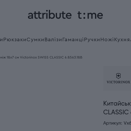
и
Рюкзаки
Сумки
Валізи
Гаманці
Ручки
Ножі
Кухня
ніж 18x7 см Victorinox SWISS CLASSIC 6.8563.18B
Китайськ
CLASSIC 
Артикул:
Vx