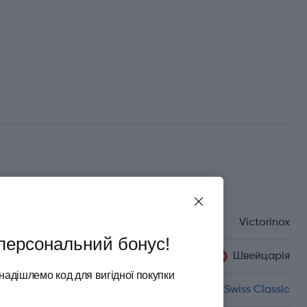
Характеристики
Бренд
Victorinox
персональний бонус!
Країна походження
Швейцарія
надішлемо код для вигідної покупки
Серія
Swiss Classic