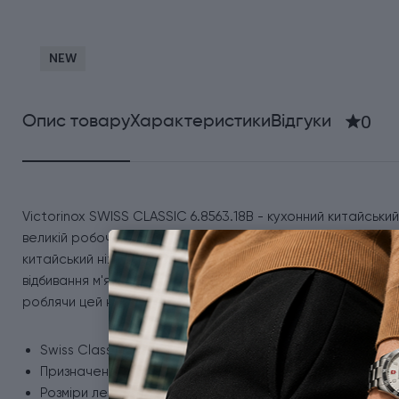
NEW
0
Опис товару
Характеристики
Відгуки
Victorinox SWISS CLASSIC 6.8563.18B - кухонний китайськи
великій робочій поверхні він легко шинкує овочі, нарізає м
китайський ніж «Цай Дао» здатний замінити відразу кілька
відбивання м'яса. Зручна легка рукоятка забезпечує впевн
роблячи цей ніж по-справжньому універсальним помічником
Swiss Classic - серія з асортименту 2025 року.
Призначення - китайський ніж, ніж шеф-кухаря, ніж-сок
Розміри леза - 18х7 см (довжина ножа - 30,9 см).