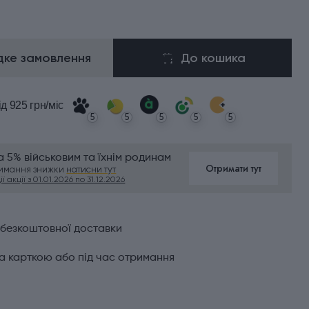
ке замовлення
До кошика
ід 925 грн/міс
5
5
5
5
5
 5% військовим та їхнім родинам
Отримати тут
римання знижки
натисни тут
ї акції з 01.01.2026 по 31.12.2026
 безкоштовної доставки
а карткою або під час отримання