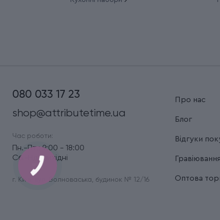
080 033 17 23
Про нас
shop@attributetime.ua
Блог
Час роботи:
Відгуки пок
Пн.-Пт.: 9:00 - 18:00
Сб.-Нд.: вихідні
Гравіюванн
Оптова торг
г. Київ, вул. Волноваська, будинок № 12/16