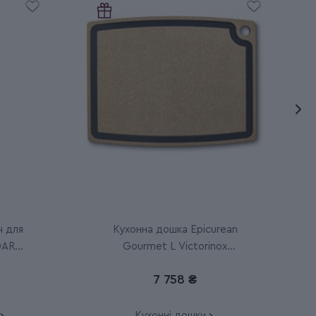
ч для
Кухонна дошка Epicurean
NDARD
Gourmet L Victorinox
Epicurean 7.4130
7 758 ₴
Кухонні дошки