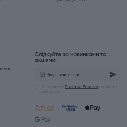
Слідкуйте за новинками та
и
акціями:
зпеки
Я прочитав
Політика Безпеки
і згоден з
вимогами