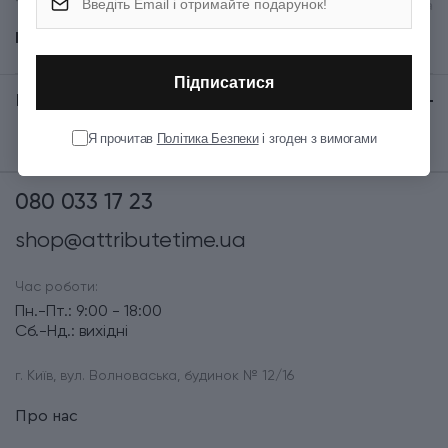
Термін гарантії
Довічна
Показати всі
Підписатися
Відгуки:
★ 0 (0)
Я прочитав
Політика Безпеки
і згоден з вимогами
080 033 17 23
shop@attributetime.ua
Час роботи:
Пн.-Пт.: 9:00 - 18:00
Сб.-Нд.: вихідні
г. Київ, вул. Волноваська, будинок № 12/16
Про нас