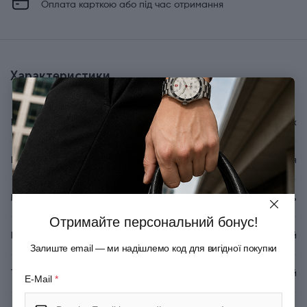
Оплата карткою або під час отримання
Характеристики
Бренд
Victorinox
Країна походження
Швейцарія
Матеріал леза
Неіржавна сталь
Отримайте персональний бонус!
Колір
Червоний
Залиште email — ми надішлемо код для вигідної покупки
Тип випуску товару
Серійний
E-Mail
*