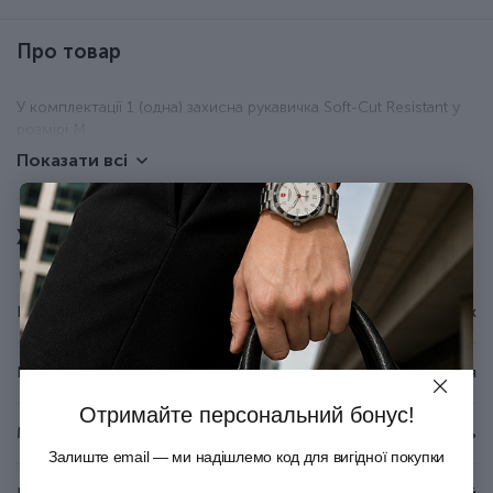
Про товар
У комплектації 1 (одна) захисна рукавичка Soft-Cut Resistant у
розмірі M
Показати всі
Характеристики
Бренд
Victorinox
Країна походження
Швейцарія
Отримайте персональний бонус!
Матеріал
Армований текстиль
Залиште email — ми надішлемо код для вигідної покупки