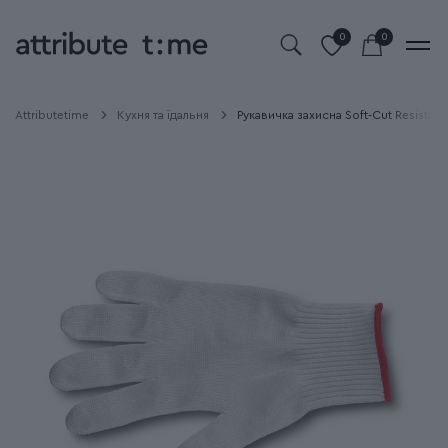
0
0
Attributetime
Кухня та їдальня
Рукавичка захисна Soft-Cut Resistant