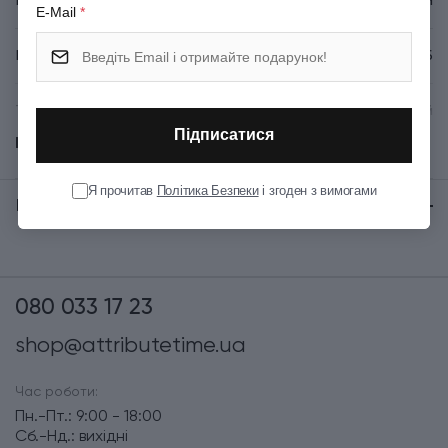
Колір
Білий
E-Mail
*
Вага (кг)
0.036
Тип випуску товару
Серійний
Підписатися
Показати всі
Країна збірки
Чехія
Я прочитав
Політика Безпеки
і згоден з вимогами
Відгуки:
★ 0 (0)
080 033 17 23
shop@attributetime.ua
Час роботи:
Пн.-Пт.: 9:00 - 18:00
Сб.-Нд.: вихідні