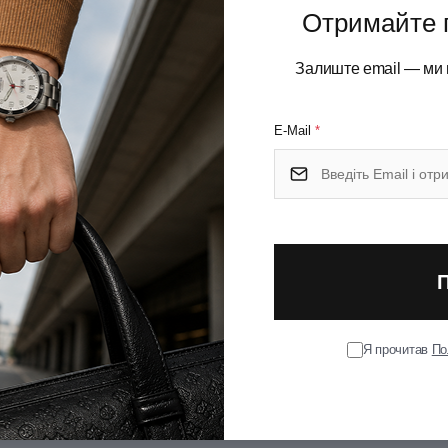
Отримайте 
Залиште email — ми 
E-Mail
*
Я прочитав
По
у.