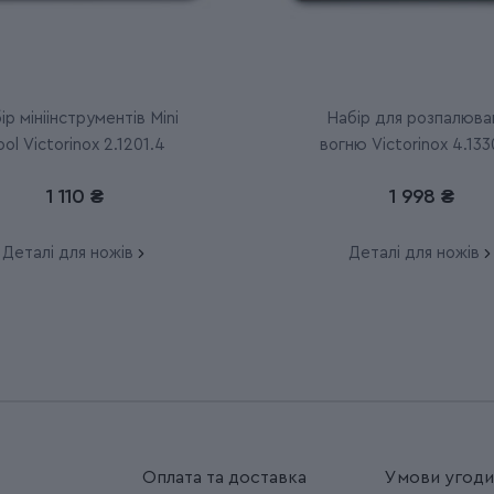
ір мініінструментів Mini
Набір для розпалюва
ool Victorinox 2.1201.4
вогню Victorinox 4.133
1 110 ₴
1 998 ₴
Деталі для ножів
Деталі для ножів
Оплата та доставка
Умови угод