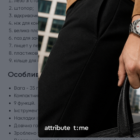
лезо зі сталі;
штопор;
відкривачка;
ніж для консервів;
велика плоска викрутка;
паз для зачистки дротів;
пінцет у передній накладці;
пластикова зубочистка;
кільце для кріплення.
Особливості ножа Victorinox
Вага - 35 г.
Компактний розмір - 84 x 26 x 12 мм.
9 функцій.
Інструменти виготовлено з неіржавної сталі.
Накладки із ударостійкого пластику з логотипом бренд
Довічна гарантія.
Зроблено у Швейцарії.