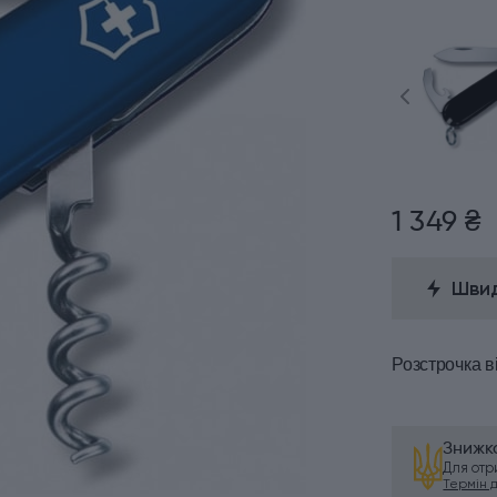
1 349 ₴
Швид
Розстрочка
в
Знижка
Для от
Термін ді