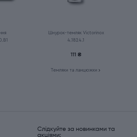
ння
Шнурок-темляк Victorinox
0.B1
4.1824.1
111 ₴
Темляки та ланцюжки
Слідкуйте за новинками та
и
акціями: