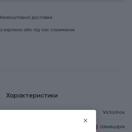
 безкоштовної доставки
а карткою або під час отримання
Характеристики
Бренд
Victorinox
Країна походження
Швейцарія