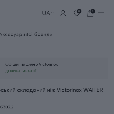
UA
0
0
Аксесуари
Всі бренди
Офіційний дилер Victorinox
ДОВІЧНА ГАРАНТІЇ
ький складаний ніж Victorinox WAITER
03303.2