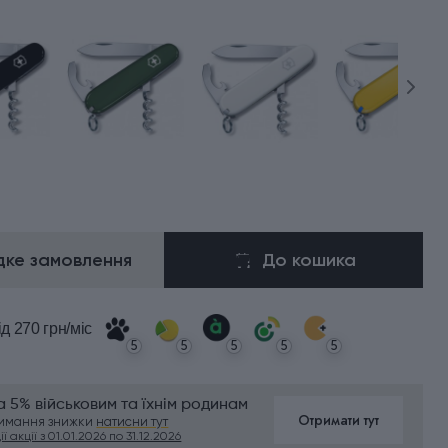
ке замовлення
До кошика
ід 270 грн/міс
5
5
5
5
5
 5% військовим та їхнім родинам
Отримати тут
римання знижки
натисни тут
ї акції з 01.01.2026 по 31.12.2026