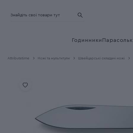
Годинники
Парасольк
Attributetime
Ножі та мультитули
Швейцарські складані ножі