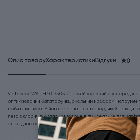
0
Опис товару
Характеристики
Відгуки
Victorinox WAITER 0.3303.2 - швейцарський ніж середнього
оптимізований багатофункціональним набором інструменті
любителів вина. У його арсеналі є штопор, який завжди го
лезо з класичним гладким заточенням, ідеальне для нарізк
якість, довговічну роботу та відсутність люфту. Ніж Віктор