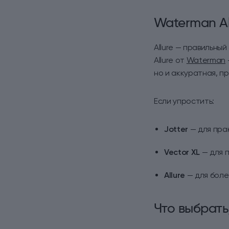
Waterman Al
Allure — правильны
Allure от
Waterman
но и аккуратная, п
Если упростить:
Jotter
— для пра
Vector XL
— для п
Allure
— для боле
Что выбрать