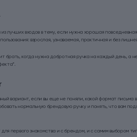
r
 из лучших входов в тему, если нужна хорошая повседневная
пользования: взрослая, узнаваемая, практичная и без лишне
т брать, когда нужна добротная ручка на каждый день, а 
фекта”.
r
ный вариант, если вы еще не поняли, какой формат письма в
овать нормальную брендовую ручку и понять, что вам под
для первого знакомства и с брендом, и с самим выбором ти