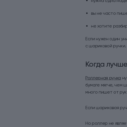
нужна одна наде
вы не часто пиш
не хотите разбир
Если нужен один ун
с шариковой ручки.
Когда лучше
Роллерная ручка
ну
бумаге мягче, чем 
много пишет от рук
Если шариковая руч
Но роллер не явля