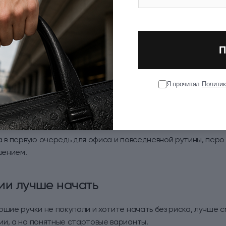
ет смысл брать не потому, что она “выше классом”, а потом
ен сам процесс письма.
бенно уместна, если:
П
 рукой и хотите получать от этого удовольствие;
Я прочитал
Политик
ок человеку, который ценит хорошие пишущие инструмент
 функциональная вещь, а личный предмет с характером.
а в первую очередь для офиса и повседневной рутины, перо
шением.
ии лучше начать
ошие ручки не покупали и хотите начать без риска, лучше 
и, а на понятные стартовые варианты.