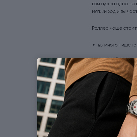
вам нужна одна неп
мягкий ход и вы ча
Роллер чаще стоит 
вы много пишете 
хотите более мяг
ищете ручку при
Когда стоит
Перьевая ручка
нужн
дает другое ощущен
Но у пера есть и д