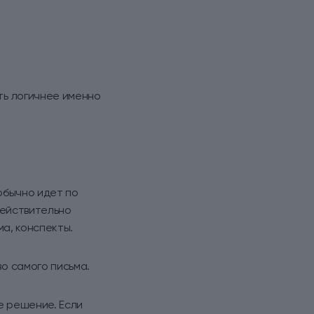
ть логичнее именно
обычно идет по
действительно
ма, конспекты.
о самого письма.
е решение. Если