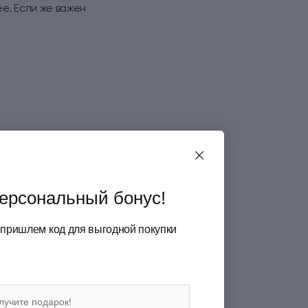
е. Если же важен
ерсональный бонус!
 пришлем код для выгодной покупки
арактер письма. Она
 процесс.
од. Поэтому