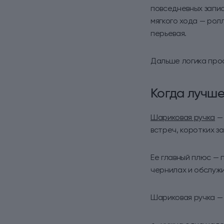
повседневных запи
мягкого хода — рол
перьевая.
Дальше логика прос
Когда лучше
Шариковая ручка
— 
встреч, коротких з
Ее главный плюс — 
чернилах и обслуж
Шариковая ручка — 