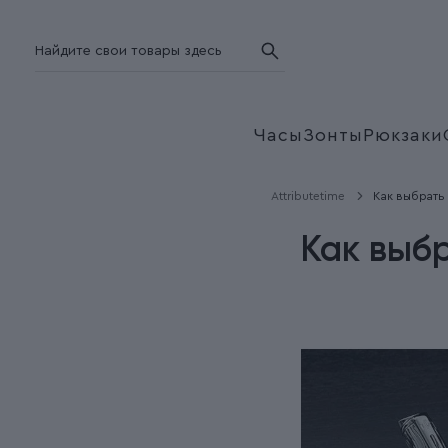
Часы
Зонты
Рюкзаки
Attributetime
Как выбрать
Как выб