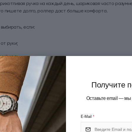
рихотливая ручка на каждый день, шариковая часто разумне
сто пишете долго, роллер даст больше комфорта.
выбирать, если:
от руки;
кий ход;
ятнее в письме, чем обычная повседневная шариковая.
Получите п
 брать перьевую ручку
Оставьте email — мы
а не всем. Ее сильная сторона — не “солидность”, а сам х
ие в руке, другую линию и другой уровень вовлеченности в
E-Mail
*
ругая сторона: картриджи, конвертер, чернила, заправка, ух