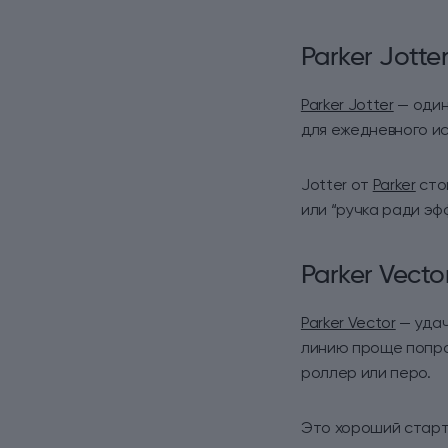
Parker Jotte
Parker Jotter
— один
для ежедневного ис
Jotter от
Parker
стои
или “ручка ради эф
Parker Vecto
Parker Vector
— удач
линию проще попроб
роллер или перо.
Это хороший старт 