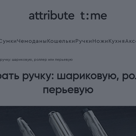
Сумки
Чемоданы
Кошельки
Ручки
Ножи
Кухня
Акс
 ручку: шариковую, роллер или перьевую
рать ручку: шариковую, ро
перьевую