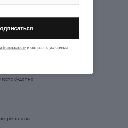
у, что вам
одписаться
а Безопасности
и согласен с условиями
ы;
 часто будет не
смотреть не на