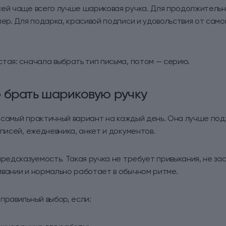
сей чаще всего лучше шариковая ручка. Для продолжительн
лер. Для подарка, красивой подписи и удовольствия от само
тая: сначала выбрать тип письма, потом — серию.
 брать шариковую ручку
самый практичный вариант на каждый день. Она лучше под
аписей, ежедневника, анкет и документов.
предсказуемость. Такая ручка не требует привыкания, не за
ивании и нормально работает в обычном ритме.
правильный выбор, если: