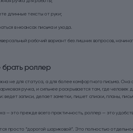
жная ручка для работы;
ете длинные тексты от руки;
аться в нюансах письма и ухода.
иверсальный рабочий вариант без лишних вопросов, начина
 брать роллер
жна не для статуса, а для более комфортного письма. Она 
шариковая ручка, и сильнее раскрывается там, где человек 
и: ведет записи, делает заметки, пишет списки, планы, пись
ка — это прежде всего практичность, роллер — это удобств
ется просто “дорогой шариковой”. Это полностью отдельно