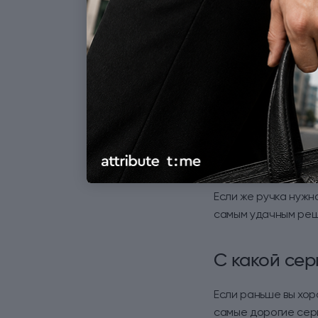
перьевую ручку име
действительно важ
Перьевая ручка осо
вы любите писать
выбираете подар
нужна не просто
Если же ручка нужн
самым удачным ре
С какой сер
Если раньше вы хор
самые дорогие сери