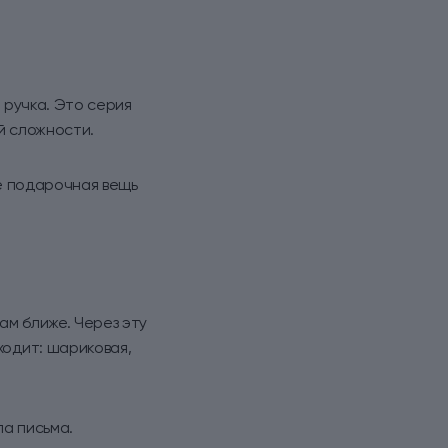
 ручка. Это серия
й сложности.
не подарочная вещь
ам ближе. Через эту
ходит: шариковая,
па письма.