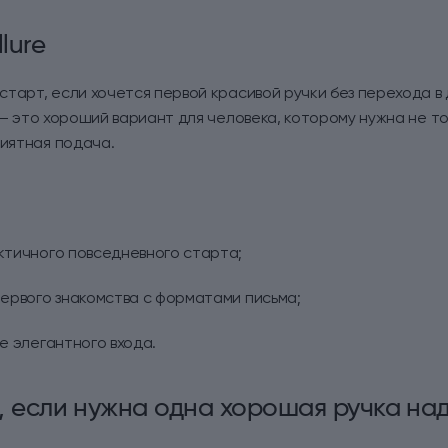
lure
й старт, если хочется первой красивой ручки без перехода в
— это хороший вариант для человека, которому нужна не то
риятная подача.
ктичного повседневного старта;
ервого знакомства с форматами письма;
е элегантного входа.
, если нужна одна хорошая ручка на