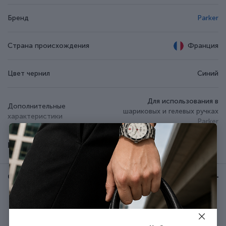
Бренд
Parker
Страна происхождения
Франция
Цвет чернил
Синий
Для использования в
Дополнительные
шариковых и гелевых ручках
характеристики
Parker
Показать все
Тип выпуска товара
Серийный
Отзывы:
★ 0 (0)
Рекомендуем купить вместе