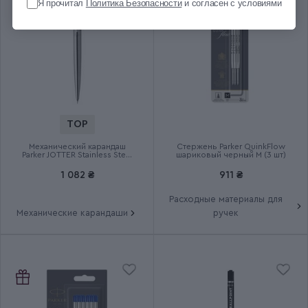
Срок гарантии
2 года
Я прочитал
Политика Безопасности
и согласен с условиями
TOP
Механический карандаш
Стержень Parker QuinkFlow
Parker JOTTER Stainless Steel
шариковый черный M (3 шт)
CT PCL
1 082 ₴
911 ₴
Расходные материалы для
Механические карандаши
ручек