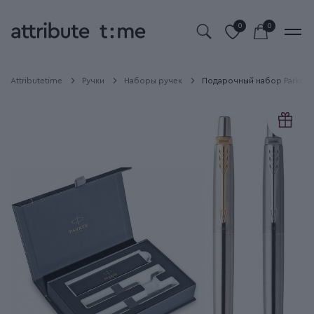
0
0
Attributetime
Ручки
Наборы ручек
Подарочный набор Parker JO