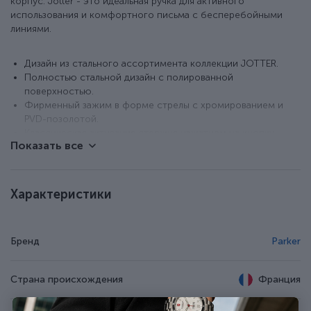
корпус. Jotter - это идеальная ручка для активного
использования и комфортного письма с бесперебойными
линиями.
Дизайн из стального ассортимента коллекции JOTTER.
Полностью стальной дизайн с полированной
поверхностью.
Фирменный зажим в форме стрелы с хромированием и
PVD-позолотой.
Классическая активация стержня нажатием на кнопку.
Показать все
Ручки укомплектованы синими шариковыми стержнями.
Стержень в ручках сменный, поэтому вы будете
использовать их долгие годы.
К ручкам подходят шариковые и гелевые стержни Parker.
Характеристики
Подарочная коробка с откидной крышкой.
Бренд
Parker
Страна происхождения
Франция