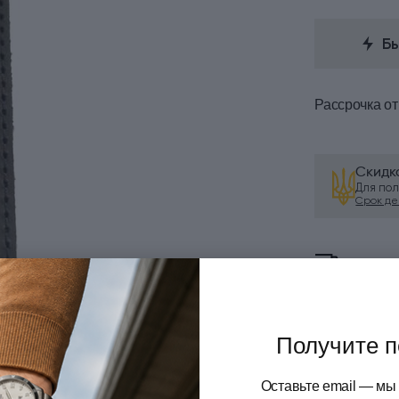
Б
Рассрочка
от
Скидк
Для по
Срок дей
Услов
Оплат
Получите п
Оставьте email — мы