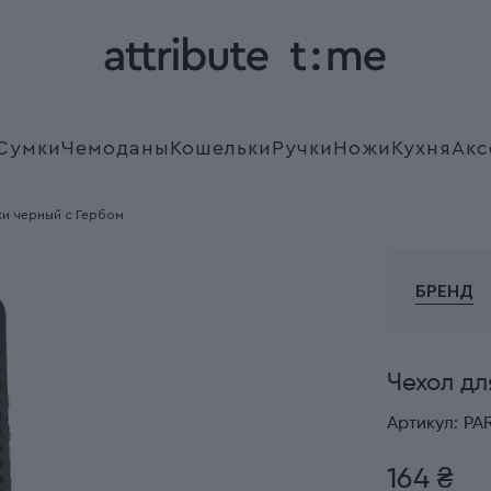
Сумки
Чемоданы
Кошельки
Ручки
Ножи
Кухня
Акс
ки черный с Гербом
БРЕНД
Чехол дл
Артикул:
PA
164 ₴