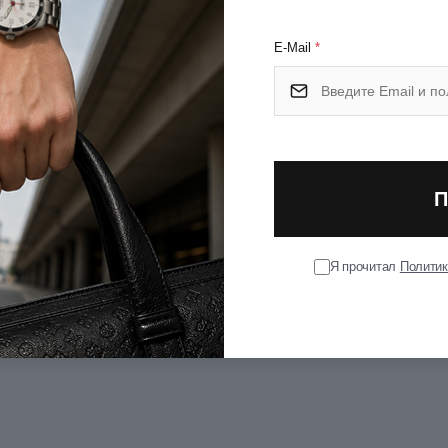
E-Mail
*
0
П
Я прочитал
Политик