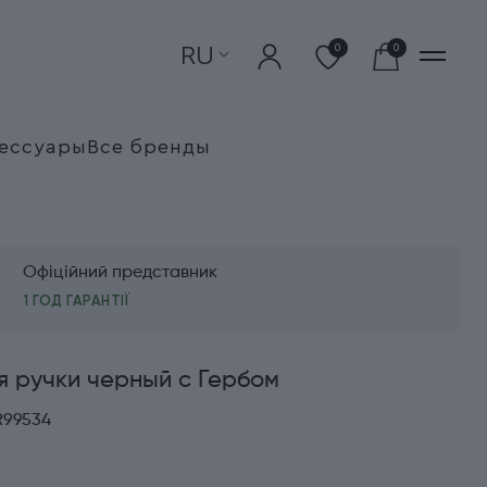
RU
0
0
ессуары
Все бренды
Офіційний представник
1 ГОД ГАРАНТІЇ
я ручки черный с Гербом
R99534