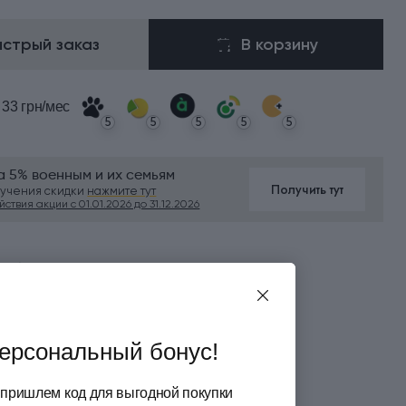
ыстрый заказ
В корзину
 33 грн/мес
5
5
5
5
5
а 5% военным и их семьям
Получить тут
лучения скидки
нажмите тут
ствия акции с 01.01.2026 до 31.12.2026
ия бесплатной доставки
а картой или во время получения
ерсональный бонус!
 пришлем код для выгодной покупки