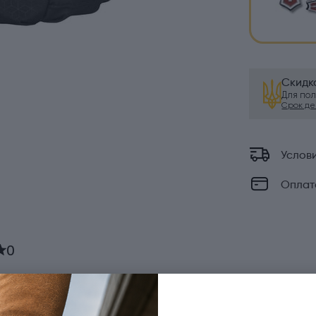
Скидк
Для по
Срок дей
Услов
Оплат
0