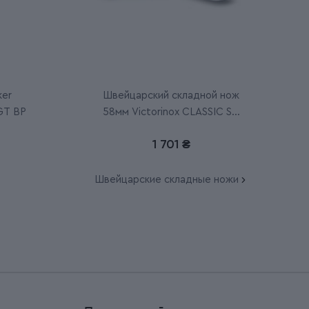
ker
Швейцарский складной нож
 GT BP
58мм Victorinox CLASSIC SD
Colors 0.6223.G
1 701 ₴
Швейцарские складные ножи