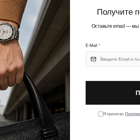
ильный и функциональный рюкзак для современных
Получите п
из прочного полиэстера, обладает элегантным черным
го случая. Рюкзак оснащен просторным главным
Оставьте email — мы
дним передним отделением с внутренними карманами и
астичным боковым карманом для бутылки воды или зонта.
E-Mail
*
евые лямки под ваш рост и удобная спинка с улучшенной
ку рюкзака в руке, а водоотталкивающее покрытие
 идеально подходит для повседневного использования,
во и надежность, которые характерны для бренда
П
 ремне.
Я прочитал
Политик
иркуляции воздуха.