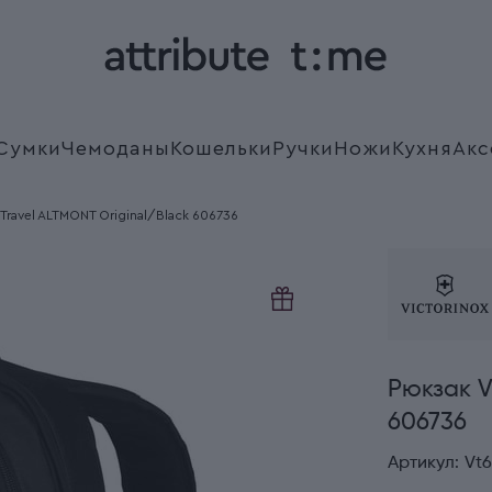
Сумки
Чемоданы
Кошельки
Ручки
Ножи
Кухня
Акс
 Travel ALTMONT Original/Black 606736
Рюкзак V
606736
Артикул:
Vt