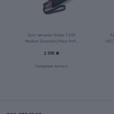
Зонт-автомат Knirps T.200
Р
Medium Duomatic/Navy Kn95
VECT
3201 1200
2 595 ₴
Складные зонты