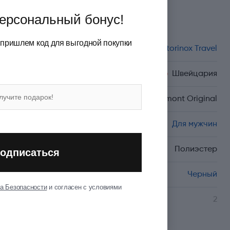
ерсональный бонус!
Характеристики
 пришлем код для выгодной покупки
Бренд
Victorinox Travel
Страна происхождения
Швейцария
Серия
Altmont Original
Пол
Для мужчин
Материал
Полиэстер
одписаться
Цвет
Черный
а Безопасности
и согласен с условиями
Количество отделений
2
Показать все