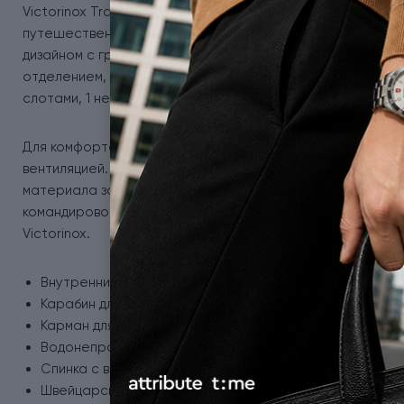
Victorinox Travel ALTMONT Original 606736 (черный) - ст
путешественников и городских жителей. Изготовленный 
дизайном с графическим дизайном, подходящим для любо
отделением, куда помещается ноутбук до 15,6 дюймов, о
слотами, 1 небольшим карманом для мелочей, а также эл
Для комфорта предусмотрены регулируемые мягкие плеч
вентиляцией. Прочная верхняя ручка облегчает перенос
материала защищает содержимое от влаги. Этот рюкзак
командировок и путешествий, предлагая высокое качест
Victorinox.
Внутренний сетчатый карман на молнии.
Карабин для ключей.
Карман для хранения швейцарского ножа на плечевом
Водонепроницаемый материал.
Спинка с вентиляцией для максимального комфорта и ц
Швейцарское качество.