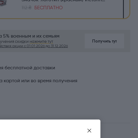
Значок-логотип (красный) Victorinox Travel 4.1888
112 ₴
БЕСПЛАТНО
а 5% военным и их семьям
Получить тут
лучения скидки
нажмите тут
ствия акции с 01.01.2026 до 31.12.2026
ия бесплатной доставки
а картой или во время получения